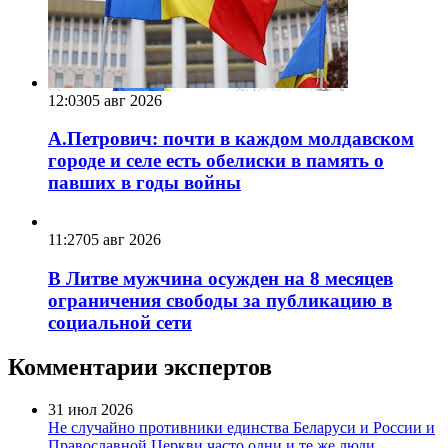
12:03
05 авг 2026
А.Петрович: почти в каждом молдавском
городе и селе есть обелиски в память о
павших в годы войны
11:27
05 авг 2026
В Литве мужчина осужден на 8 месяцев
ограничения свободы за публикацию в
социальной сети
Комментарии экспертов
31 июл 2026
Не случайно противники единства Беларуси и России и
Православной Церкви часто одни и те же люди