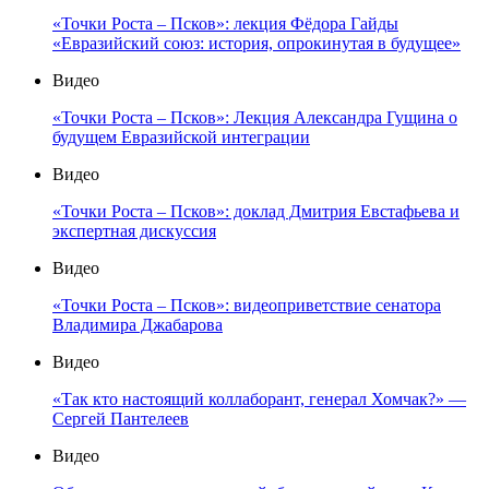
«Точки Роста – Псков»: лекция Фёдора Гайды
«Евразийский союз: история, опрокинутая в будущее»
Видео
«Точки Роста – Псков»: Лекция Александра Гущина о
будущем Евразийской интеграции
Видео
«Точки Роста – Псков»: доклад Дмитрия Евстафьева и
экспертная дискуссия
Видео
«Точки Роста – Псков»: видеоприветствие сенатора
Владимира Джабарова
Видео
«Так кто настоящий коллаборант, генерал Хомчак?» —
Сергей Пантелеев
Видео