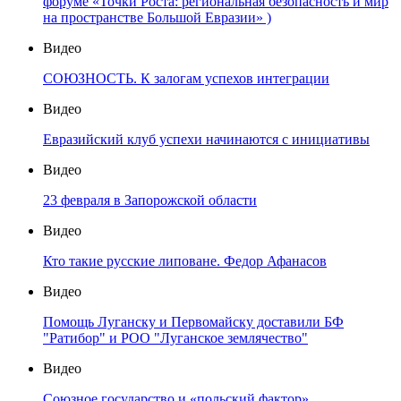
форуме «Точки Роста: региональная безопасность и мир
на пространстве Большой Евразии» )
Видео
СОЮЗНОСТЬ. К залогам успехов интеграции
Видео
Евразийский клуб успехи начинаются с инициативы
Видео
23 февраля в Запорожской области
Видео
Кто такие русские липоване. Федор Афанасов
Видео
Помощь Луганску и Первомайску доставили БФ
"Ратибор" и РОО "Луганское землячество"
Видео
Союзное государство и «польский фактор»