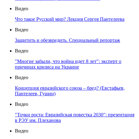
Видео
Что такое Русский мир? Лекция Сергея Пантелеева
Видео
Защитить и обезвредить. Специальный репортаж
Видео
"Многие забыли, что война идет 8 лет": эксперт о
причинах кризиса на Украине
Видео
Концепция евразийского союза – бред? (Евстафьев,
Пантелеев, Гущин)
Видео
"Точки роста: Евразийская повестка 2030": презентация
в РЭУ им. Плеханова
Видео