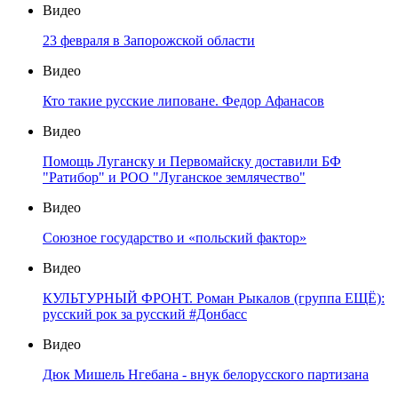
Видео
23 февраля в Запорожской области
Видео
Кто такие русские липоване. Федор Афанасов
Видео
Помощь Луганску и Первомайску доставили БФ
"Ратибор" и РОО "Луганское землячество"
Видео
Союзное государство и «польский фактор»
Видео
КУЛЬТУРНЫЙ ФРОНТ. Роман Рыкалов (группа ЕЩЁ):
русский рок за русский #Донбасс
Видео
Дюк Мишель Нгебана - внук белорусского партизана