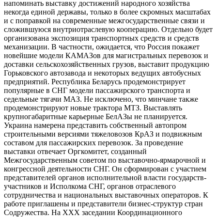
напоминать выставку достижений народного хозяйства
некогда единой державы, только в более скромных масштабах
и с поправкой на современные межгосударственные связи и
сложившуюся внутриотраслевую кооперацию. Отдельно будет
организована экспозиция транспортных средств и средств
механизации. В частности, ожидается, что Россия покажет
новейшие модели КАМАЗов для магистральных перевозок и
доставки сельскохозяйственных грузов, выставит продукцию
Горьковского автозавода и некоторых ведущих автобусных
предприятий. Республика Беларусь продемонстрирует
популярные в СНГ модели пассажирского транспорта и
седельные тягачи МАЗ. Не исключено, что минчане также
продемонстрируют новые трактора МТЗ. Выставлять
крупногабаритные карьерные БелАЗы не планируется.
Украина намерена представить собственный автопром
строительными версиями тяжеловозов КрАЗ и подвижным
составом для пассажирских перевозок. За проведение
выставки отвечает Оргкомитет, созданный
Межгосударственным советом по выставочно-ярмарочной и
конгрессной деятельности СНГ. Он сформирован с участием
представителей органов исполнительной власти государств-
участников и Исполкома СНГ, органов отраслевого
сотрудничества и национальных выставочных операторов. К
работе приглашены и представители бизнес-структур стран
Содружества. На ХХХ заседании Координационного