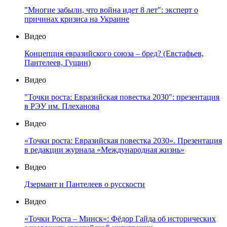
"Многие забыли, что война идет 8 лет": эксперт о
причинах кризиса на Украине
Видео
Концепция евразийского союза – бред? (Евстафьев,
Пантелеев, Гущин)
Видео
"Точки роста: Евразийская повестка 2030": презентация
в РЭУ им. Плеханова
Видео
«Точки роста: Евразийская повестка 2030». Презентация
в редакции журнала «Международная жизнь»
Видео
Дзермант и Пантелеев о русскости
Видео
«Точки Роста – Минск»: Фёдор Гайда об исторических