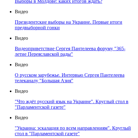
Выборы в Молдове: каких итогов ждать?
Видео
Президентские выборы на Украине. Первые итоги
предвыборной гонки
Видео
Видеоприветствие Сергея Пантелеева форуму "365-
летие Переяславской рады"
Видео
О русском зарубежье. Интервью Сергея Пантелеева
телеканалу "Большая Азия"
Видео
"Что ждёт русский язык на Украине". Круглый стол в
"Парламентской газете"
Видео
"Украина: эскалация по всем направлениям". Круглый
стол в "Парламентской газете"