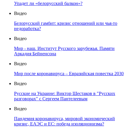
Упадет ли «белорусский балкон»?
Видео
Белорусский гамбит: кризис отношений или чья-то
недоработка?
Видео
Мир - наш. Институт Русского зарубежья. Памяти
Аркадия Бейненсона
Видео
Мир после коронавируса – Евразийская повестка 2030
Видео
Русские на Украине: Виктор Шестаков в "Русских
разговорах" с Сергеем Пантелеевым
Видео
Пандемия коронавируса, мировой экономический
кризис, ЕАЭС и ЕС: победа изоляционизма?