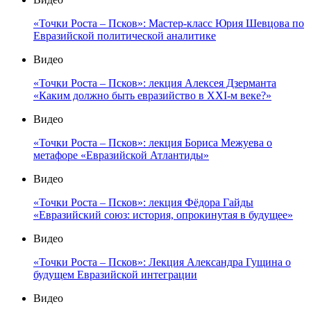
«Точки Роста – Псков»: Мастер-класс Юрия Шевцова по
Евразийской политической аналитике
Видео
«Точки Роста – Псков»: лекция Алексея Дзерманта
«Каким должно быть евразийство в XXI-м веке?»
Видео
«Точки Роста – Псков»: лекция Бориса Межуева о
метафоре «Евразийской Атлантиды»
Видео
«Точки Роста – Псков»: лекция Фёдора Гайды
«Евразийский союз: история, опрокинутая в будущее»
Видео
«Точки Роста – Псков»: Лекция Александра Гущина о
будущем Евразийской интеграции
Видео