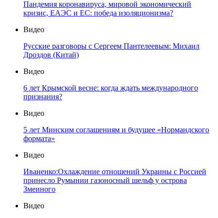
Пандемия коронавируса, мировой экономический
кризис, ЕАЭС и ЕС: победа изоляционизма?
Видео
Русские разговоры с Сергеем Пантелеевым: Михаил
Дроздов (Китай)
Видео
6 лет Крымской весне: когда ждать международного
признания?
Видео
5 лет Минским соглашениям и будущее «Нормандского
формата»
Видео
Иваненко:Охлаждение отношений Украины с Россией
принесло Румынии газоносный шельф у острова
Змеиного
Видео