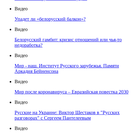
Видео
Упадет ли «белорусский балкон»?
Видео
Белорусский гамбит: кризис отношений или чья-то
недоработка?
Видео
Мир - наш. Институт Русского зарубежья. Памяти
Аркадия Бейненсона
Видео
Мир после коронавируса – Евразийская повестка 2030
Видео
Русские на Украине: Виктор Шестаков в "Русских
разговорах" с Сергеем Пантелеевым
Видео