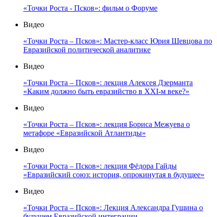
«Точки Роста - Псков»: фильм о Форуме
Видео
«Точки Роста – Псков»: Мастер-класс Юрия Шевцова по
Евразийской политической аналитике
Видео
«Точки Роста – Псков»: лекция Алексея Дзерманта
«Каким должно быть евразийство в XXI-м веке?»
Видео
«Точки Роста – Псков»: лекция Бориса Межуева о
метафоре «Евразийской Атлантиды»
Видео
«Точки Роста – Псков»: лекция Фёдора Гайды
«Евразийский союз: история, опрокинутая в будущее»
Видео
«Точки Роста – Псков»: Лекция Александра Гущина о
будущем Евразийской интеграции