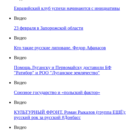
Евразийский клуб успехи начинаются с инициативы
Видео
23 февраля в Запорожской области
Видео
Кто такие русские липоване. Федор Афанасов
Видео
Помощь Луганску и Первомайску доставили БФ
"Ратибор" и РОО "Луганское землячество"
Видео
Союзное государство и «польский фактор»
Видео
КУЛЬТУРНЫЙ ФРОНТ. Роман Рыкалов (группа ЕЩЁ):
русский рок за русский #Донбасс
Видео