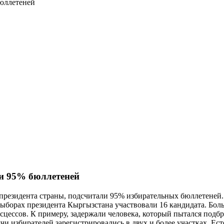
бюллетеней
ки 95% бюллетеней
ы президента страны, подсчитали 95% избирательных бюллетеней
выборах президента Кыргызстана участвовали 16 кандидата. Бол
сцессов. К примеру, задержали человека, который пытался подбр
и избирателей зарегистрировались в двух и более участках. Есте