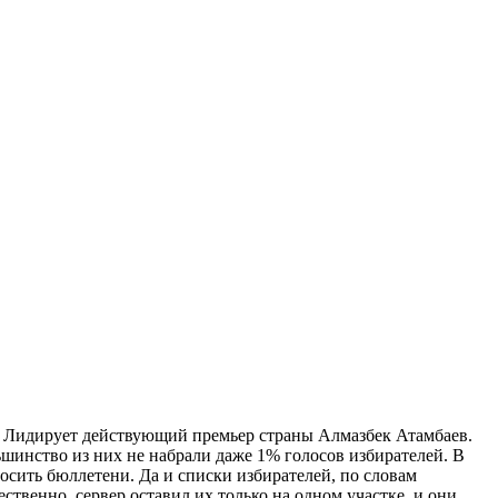
. Лидирует действующий премьер страны Алмазбек Атамбаев.
ьшинство из них не набрали даже 1% голосов избирателей. В
осить бюллетени. Да и списки избирателей, по словам
ственно, сервер оставил их только на одном участке, и они