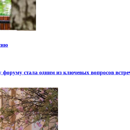
ссию
 форуму стала одним из ключевых вопросов встре