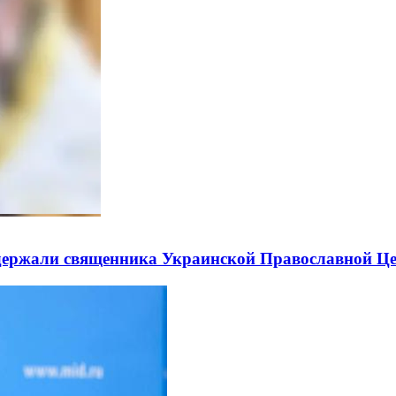
держали священника Украинской Православной Ц