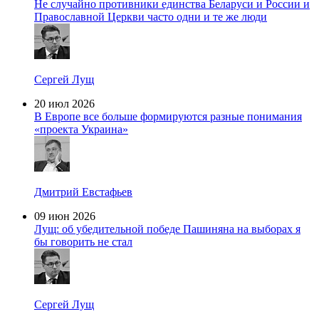
Не случайно противники единства Беларуси и России и
Православной Церкви часто одни и те же люди
Сергей Лущ
20 июл 2026
В Европе все больше формируются разные понимания
«проекта Украина»
Дмитрий Евстафьев
09 июн 2026
Лущ: об убедительной победе Пашиняна на выборах я
бы говорить не стал
Сергей Лущ