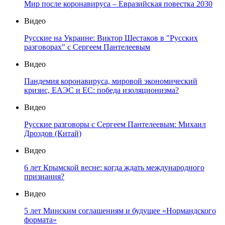
Мир после коронавируса – Евразийская повестка 2030
Видео
Русские на Украине: Виктор Шестаков в "Русских
разговорах" с Сергеем Пантелеевым
Видео
Пандемия коронавируса, мировой экономический
кризис, ЕАЭС и ЕС: победа изоляционизма?
Видео
Русские разговоры с Сергеем Пантелеевым: Михаил
Дроздов (Китай)
Видео
6 лет Крымской весне: когда ждать международного
признания?
Видео
5 лет Минским соглашениям и будущее «Нормандского
формата»