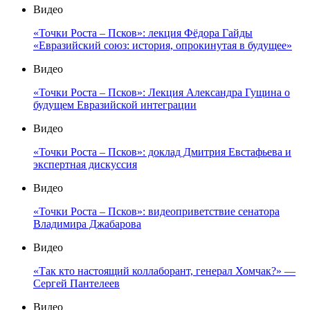
Видео
«Точки Роста – Псков»: лекция Фёдора Гайды
«Евразийский союз: история, опрокинутая в будущее»
Видео
«Точки Роста – Псков»: Лекция Александра Гущина о
будущем Евразийской интеграции
Видео
«Точки Роста – Псков»: доклад Дмитрия Евстафьева и
экспертная дискуссия
Видео
«Точки Роста – Псков»: видеоприветствие сенатора
Владимира Джабарова
Видео
«Так кто настоящий коллаборант, генерал Хомчак?» —
Сергей Пантелеев
Видео