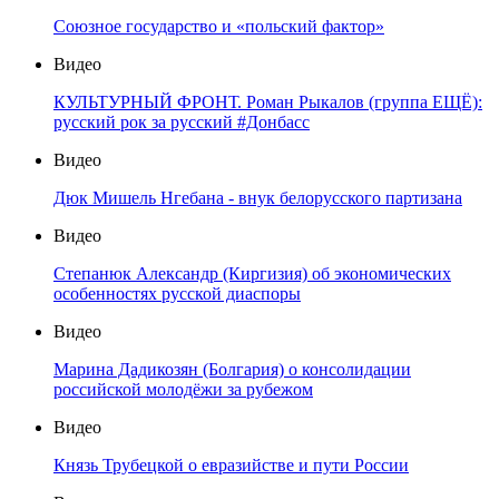
Союзное государство и «польский фактор»
Видео
КУЛЬТУРНЫЙ ФРОНТ. Роман Рыкалов (группа ЕЩЁ):
русский рок за русский #Донбасс
Видео
Дюк Мишель Нгебана - внук белорусского партизана
Видео
Степанюк Александр (Киргизия) об экономических
особенностях русской диаспоры
Видео
Марина Дадикозян (Болгария) о консолидации
российской молодёжи за рубежом
Видео
Князь Трубецкой о евразийстве и пути России