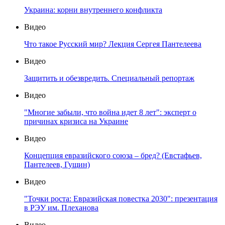
Украина: корни внутреннего конфликта
Видео
Что такое Русский мир? Лекция Сергея Пантелеева
Видео
Защитить и обезвредить. Специальный репортаж
Видео
"Многие забыли, что война идет 8 лет": эксперт о
причинах кризиса на Украине
Видео
Концепция евразийского союза – бред? (Евстафьев,
Пантелеев, Гущин)
Видео
"Точки роста: Евразийская повестка 2030": презентация
в РЭУ им. Плеханова
Видео