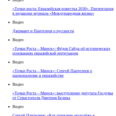
«Точки роста: Евразийская повестка 2030». Презентация
в редакции журнала «Международная жизнь»
Видео
Дзермант и Пантелеев о русскости
Видео
«Точки Роста – Минск»: Фёдор Гайда об исторических
основаниях евразийской интеграции
Видео
«Точки Роста – Минск»: Сергей Пантелеев о
национализме и евразийстве
Видео
«Точки Роста – Минск»: выступление депутата Госдумы
от Севастополя Дмитрия Белика
Видео
Сергей Пантелеев: «Как привлечь молодёжь в