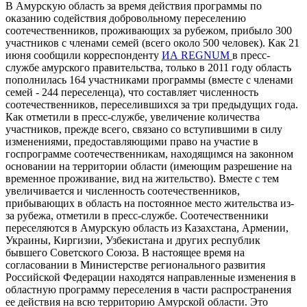
В Амурскую область за время действия программы по
оказанию содействия добровольному переселению
соотечественников, проживающих за рубежом, прибыло 300
участников с членами семей (всего около 500 человек). Как 21
июня сообщили корреспонденту
ИА REGNUM
в пресс-
службе амурского правительства, только в 2011 году область
пополнилась 164 участниками программы (вместе с членами
семей - 244 переселенца), что составляет численность
соотечественников, переселившихся за три предыдущих года.
Как отметили в пресс-службе, увеличение количества
участников, прежде всего, связано со вступившими в силу
изменениями, предоставляющими право на участие в
госпрограмме соотечественникам, находящимся на законном
основании на территории области (имеющим разрешение на
временное проживание, вид на жительство). Вместе с тем
увеличивается и численность соотечественников,
прибывающих в область на постоянное место жительства из-
за рубежа, отметили в пресс-службе. Соотечественники
переселяются в Амурскую область из Казахстана, Армении,
Украины, Киргизии, Узбекистана и других республик
бывшего Советского Союза. В настоящее время на
согласовании в Министерстве регионального развития
Российской Федерации находятся направленные изменения в
областную программу переселения в части распространения
ее действия на всю территорию Амурской области. Это