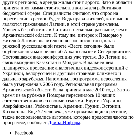
других регионах, а аренда жилья стоит дорого. Зато в области
принята программа строительства жилья для работников
бюджетной сферы. Специалисты считают, что спрос на
переселение в регион будет. Ведь права жителей, которые не
являются гражданами Латвии, в этой стране ущемлены.
Уровень безработицы в Латвии в несколько раз выше, чем в
Архангельской области. К тому же, интерес к Поморью у
жителей Латвии значительно возрос после того, как в
рижской русскоязычной газете «Вести сегодня» были
опубликованы материалы об Архангельске и Северодвинске.
Состоявшаяся видеоконференция уже третья. До Латвии на
связь выходили Казахстан и Молдова. В дальнейшем
планируется проведение аналогичных видеоконференций с
Украиной, Белоруссией и другими странами ближнего и
дальнего зарубежья. Напомним, госпрограмма переселения
была утверждена в 2006 году. Региональная программа
Архангельской области была принята в мае 2010 года. За это
время из-за рубежа в Поморье переселилось 10 наших
соотечественников со своими семьями. Едут из Украины,
Азербайджана, Узбекистана, Армении, Грузии, Эстонии,
Казахстана. Еще 52 человека, уже проживающие в регионе,
также воспользовались льготами, которые предоставляются по
программе, сообщает
Двина-Информ
.
Facebook