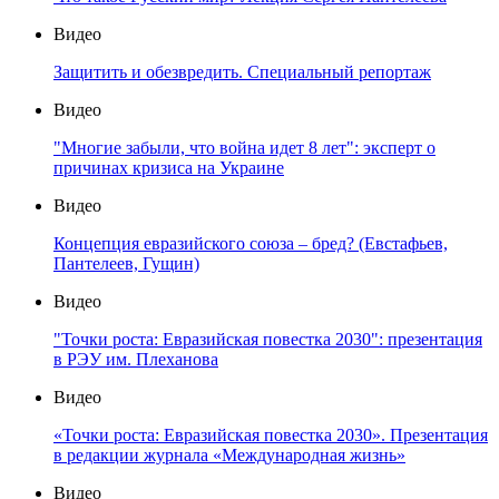
Видео
Защитить и обезвредить. Специальный репортаж
Видео
"Многие забыли, что война идет 8 лет": эксперт о
причинах кризиса на Украине
Видео
Концепция евразийского союза – бред? (Евстафьев,
Пантелеев, Гущин)
Видео
"Точки роста: Евразийская повестка 2030": презентация
в РЭУ им. Плеханова
Видео
«Точки роста: Евразийская повестка 2030». Презентация
в редакции журнала «Международная жизнь»
Видео