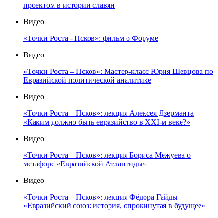
проектом в истории славян
Видео
«Точки Роста - Псков»: фильм о Форуме
Видео
«Точки Роста – Псков»: Мастер-класс Юрия Шевцова по
Евразийской политической аналитике
Видео
«Точки Роста – Псков»: лекция Алексея Дзерманта
«Каким должно быть евразийство в XXI-м веке?»
Видео
«Точки Роста – Псков»: лекция Бориса Межуева о
метафоре «Евразийской Атлантиды»
Видео
«Точки Роста – Псков»: лекция Фёдора Гайды
«Евразийский союз: история, опрокинутая в будущее»