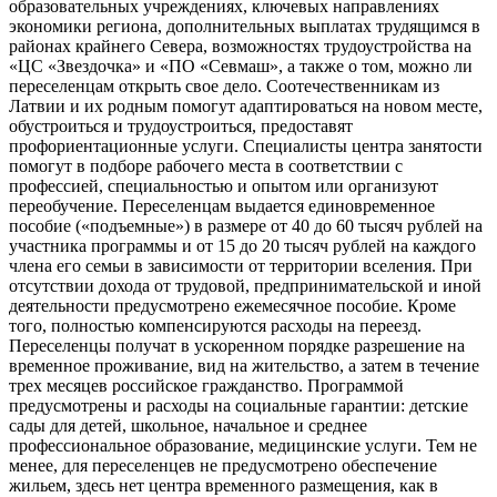
образовательных учреждениях, ключевых направлениях
экономики региона, дополнительных выплатах трудящимся в
районах крайнего Севера, возможностях трудоустройства на
«ЦС «Звездочка» и «ПО «Севмаш», а также о том, можно ли
переселенцам открыть свое дело. Соотечественникам из
Латвии и их родным помогут адаптироваться на новом месте,
обустроиться и трудоустроиться, предоставят
профориентационные услуги. Специалисты центра занятости
помогут в подборе рабочего места в соответствии с
профессией, специальностью и опытом или организуют
переобучение. Переселенцам выдается единовременное
пособие («подъемные») в размере от 40 до 60 тысяч рублей на
участника программы и от 15 до 20 тысяч рублей на каждого
члена его семьи в зависимости от территории вселения. При
отсутствии дохода от трудовой, предпринимательской и иной
деятельности предусмотрено ежемесячное пособие. Кроме
того, полностью компенсируются расходы на переезд.
Переселенцы получат в ускоренном порядке разрешение на
временное проживание, вид на жительство, а затем в течение
трех месяцев российское гражданство. Программой
предусмотрены и расходы на социальные гарантии: детские
сады для детей, школьное, начальное и среднее
профессиональное образование, медицинские услуги. Тем не
менее, для переселенцев не предусмотрено обеспечение
жильем, здесь нет центра временного размещения, как в