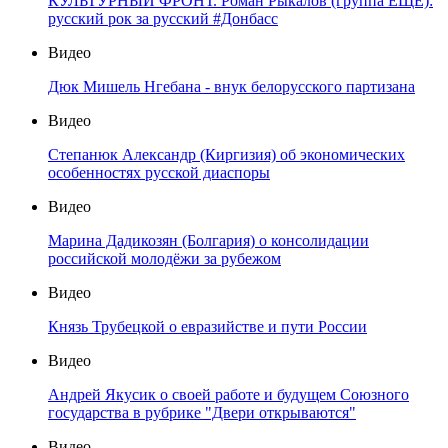
КУЛЬТУРНЫЙ ФРОНТ. Роман Рыкалов (группа ЕЩЁ):
русский рок за русский #Донбасс
Видео
Дюк Мишель Нгебана - внук белорусского партизана
Видео
Степанюк Александр (Киргизия) об экономических
особенностях русской диаспоры
Видео
Марина Дадикозян (Болгария) о консолидации
российской молодёжи за рубежом
Видео
Князь Трубецкой о евразийстве и пути России
Видео
Андрей Якусик о своей работе и будущем Союзного
государства в рубрике "Двери открываются"
Видео