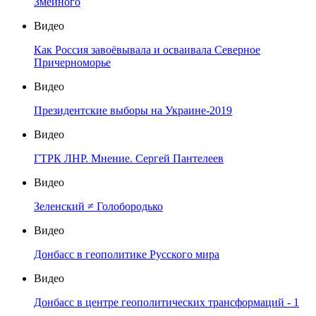
Змеиного
Видео
Как Россия завоёвывала и осваивала Северное
Причерноморье
Видео
Президентские выборы на Украине-2019
Видео
ГТРК ЛНР. Мнение. Сергей Пантелеев
Видео
Зеленский ≠ Голобородько
Видео
Донбасс в геополитике Русского мира
Видео
Донбасс в центре геополитических трансформаций - 1