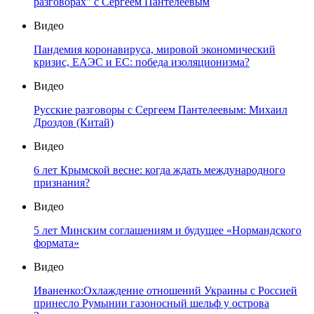
разговорах" с Сергеем Пантелеевым
Видео
Пандемия коронавируса, мировой экономический
кризис, ЕАЭС и ЕС: победа изоляционизма?
Видео
Русские разговоры с Сергеем Пантелеевым: Михаил
Дроздов (Китай)
Видео
6 лет Крымской весне: когда ждать международного
признания?
Видео
5 лет Минским соглашениям и будущее «Нормандского
формата»
Видео
Иваненко:Охлаждение отношений Украины с Россией
принесло Румынии газоносный шельф у острова