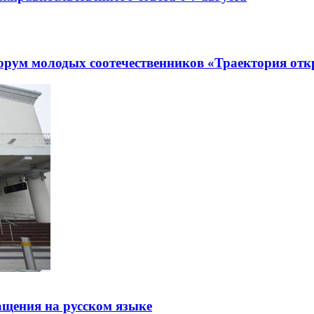
рум молодых соотечественников «Траектория отк
щения на русском языке