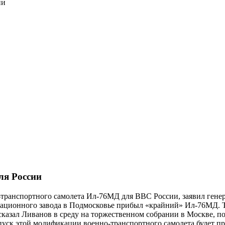
ии
ля России
транспортного самолета Ил-76МД для ВВС России, заявил гене
ционного завода в Подмосковье прибыл «крайний» Ил-76МД. Та
 сказал Ливанов в среду на торжественном собрании в Москве, 
пуск этой модификации военно-транспортного самолета будет п