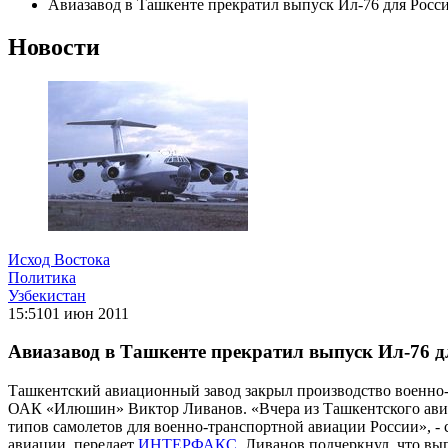
Авиазавод в Ташкенте прекратил выпуск Ил-76 для Росс
Новости
Исход Востока
Политика
Узбекистан
15:51
01 июн 2011
Авиазавод в Ташкенте прекратил выпуск Ил-76 д
Ташкентский авиационный завод закрыл производство военно-
ОАК «Илюшин» Виктор Ливанов. «Вчера из Ташкентского авиа
типов самолетов для военно-транспортной авиации России», -
авиации, передает
ИНТЕРФАКС
. Ливанов подчеркнул, что вы