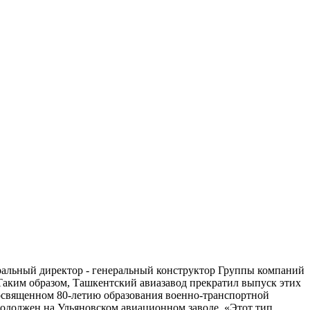
ральный директор - генеральный конструктор Группы компаний
ким образом, Ташкентский авиазавод прекратил выпуск этих
посвященном 80-летию образования военно-транспортной
родолжен на Ульяновском авиационном заводе. «Этот тип