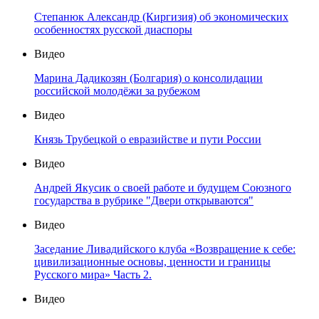
Степанюк Александр (Киргизия) об экономических
особенностях русской диаспоры
Видео
Марина Дадикозян (Болгария) о консолидации
российской молодёжи за рубежом
Видео
Князь Трубецкой о евразийстве и пути России
Видео
Андрей Якусик о своей работе и будущем Союзного
государства в рубрике "Двери открываются"
Видео
Заседание Ливадийского клуба «Возвращение к себе:
цивилизационные основы, ценности и границы
Русского мира» Часть 2.
Видео