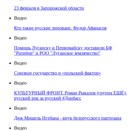
23 февраля в Запорожской области
Видео
Кто такие русские липоване. Федор Афанасов
Видео
Помощь Луганску и Первомайску доставили БФ
"Ратибор" и РОО "Луганское землячество"
Видео
Союзное государство и «польский фактор»
Видео
КУЛЬТУРНЫЙ ФРОНТ. Роман Рыкалов (группа ЕЩЁ):
русский рок за русский #Донбасс
Видео
Дюк Мишель Нгебана - внук белорусского партизана
Видео