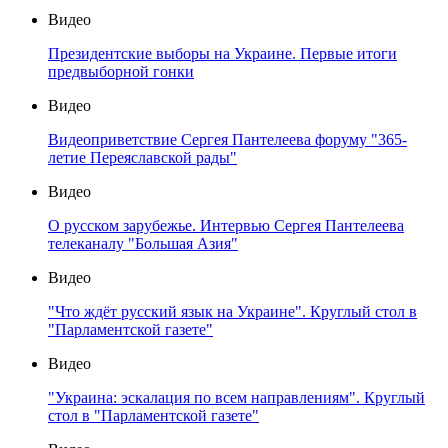
Видео
Президентские выборы на Украине. Первые итоги
предвыборной гонки
Видео
Видеоприветствие Сергея Пантелеева форуму "365-
летие Переяславской рады"
Видео
О русском зарубежье. Интервью Сергея Пантелеева
телеканалу "Большая Азия"
Видео
"Что ждёт русский язык на Украине". Круглый стол в
"Парламентской газете"
Видео
"Украина: эскалация по всем направлениям". Круглый
стол в "Парламентской газете"