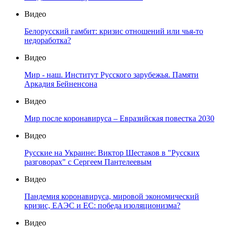
Видео
Белорусский гамбит: кризис отношений или чья-то
недоработка?
Видео
Мир - наш. Институт Русского зарубежья. Памяти
Аркадия Бейненсона
Видео
Мир после коронавируса – Евразийская повестка 2030
Видео
Русские на Украине: Виктор Шестаков в "Русских
разговорах" с Сергеем Пантелеевым
Видео
Пандемия коронавируса, мировой экономический
кризис, ЕАЭС и ЕС: победа изоляционизма?
Видео