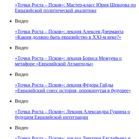
«Точки Роста – Псков»: Мастер-класс Юрия Шевцова по
Евразийской политической аналитике
Видео
«Точки Роста – Псков»: лекция Алексея Дзерманта
«Каким должно быть евразийство в XXI-м веке?»
Видео
«Точки Роста – Псков»: лекция Бориса Межуева о
метафоре «Евразийской Атлантиды»
Видео
«Точки Роста – Псков»: лекция Фёдора Гайды
«Евразийский союз: история, опрокинутая в будущее»
Видео
«Точки Роста – Псков»: Лекция Александра Гущина о
будущем Евразийской интеграции
Видео
«Точки Роста – Псков»: доклад Дмитрия Евстафьева и