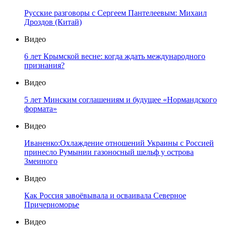
Русские разговоры с Сергеем Пантелеевым: Михаил
Дроздов (Китай)
Видео
6 лет Крымской весне: когда ждать международного
признания?
Видео
5 лет Минским соглашениям и будущее «Нормандского
формата»
Видео
Иваненко:Охлаждение отношений Украины с Россией
принесло Румынии газоносный шельф у острова
Змеиного
Видео
Как Россия завоёвывала и осваивала Северное
Причерноморье
Видео