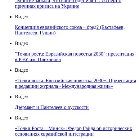
"Многие забыли, что война идет 8 лет": эксперт о
причинах кризиса на Украине
Видео
Концепция евразийского союза – бред? (Евстафьев,
Пантелеев, Гущин)
Видео
"Точки роста: Евразийская повестка 2030": презентация
в РЭУ им. Плеханова
Видео
«Точки роста: Евразийская повестка 2030». Презентация
в редакции журнала «Международная жизнь»
Видео
Дзермант и Пантелеев о русскости
Видео
«Точки Роста – Минск»: Фёдор Гайда об исторических
основаниях евразийской интеграции