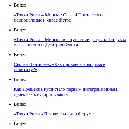
Видео
«Точки Роста – Минск»: Сергей Пантелеев о
национализме и евразийстве
Видео
«Точки Роста – Минск»: выступление депутата Госдумы
от Севастополя Дмитрия Белика
Видео
Сергей Пантелеев: «Как привлечь молодёжь в
политику?»
Видео
Как Крещение Руси стало первым интеграционным
проектом в истории славян
Видео
«Точки Роста - Псков»: фильм о Форуме
Видео