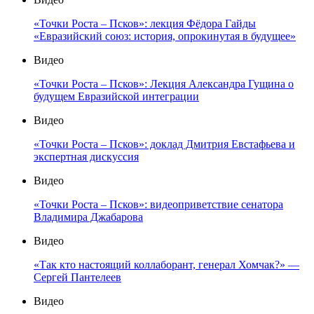
«Точки Роста – Псков»: лекция Фёдора Гайды
«Евразийский союз: история, опрокинутая в будущее»
Видео
«Точки Роста – Псков»: Лекция Александра Гущина о
будущем Евразийской интеграции
Видео
«Точки Роста – Псков»: доклад Дмитрия Евстафьева и
экспертная дискуссия
Видео
«Точки Роста – Псков»: видеоприветствие сенатора
Владимира Джабарова
Видео
«Так кто настоящий коллаборант, генерал Хомчак?» —
Сергей Пантелеев
Видео