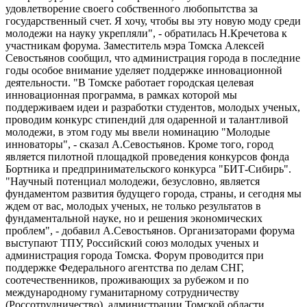
удовлетворение своего собственного любопытства за
государственный счет. Я хочу, чтобы вы эту новую моду среди
молодежи на науку укрепляли", - обратилась Н.Кречетова к
участникам форума. Заместитель мэра Томска Алексей
Севостьянов сообщил, что администрация города в последние
годы особое внимание уделяет поддержке инновационной
деятельности. "В Томске работает городская целевая
инновационная программа, в рамках которой мы
поддерживаем идеи и разработки студентов, молодых ученых,
проводим конкурс стипендий для одаренной и талантливой
молодежи, в этом году мы ввели номинацию "Молодые
инноваторы", - сказал А.Севостьянов. Кроме того, город
является пилотной площадкой проведения конкурсов фонда
Бортника и предпринимательского конкурса "БИТ-Сибирь".
"Научный потенциал молодежи, безусловно, является
фундаментом развития будущего города, страны, и сегодня мы
ждем от вас, молодых ученых, не только результатов в
фундаментальной науке, но и решения экономических
проблем", - добавил А.Севостьянов. Организаторами форума
выступают ТПУ, Российский союз молодых ученых и
администрация города Томска. Форум проводится при
поддержке Федерального агентства по делам СНГ,
соотечественников, проживающих за рубежом и по
международному гуманитарному сотрудничеству
(Россотрудничество), администрации Томской области.