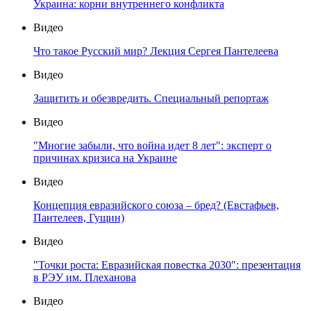
Украина: корни внутреннего конфликта
Видео
Что такое Русский мир? Лекция Сергея Пантелеева
Видео
Защитить и обезвредить. Специальный репортаж
Видео
"Многие забыли, что война идет 8 лет": эксперт о
причинах кризиса на Украине
Видео
Концепция евразийского союза – бред? (Евстафьев,
Пантелеев, Гущин)
Видео
"Точки роста: Евразийская повестка 2030": презентация
в РЭУ им. Плеханова
Видео