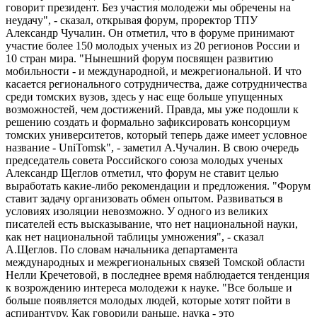
говорит президент. Без участия молодежи мы обречены на
неудачу", - сказал, открывая форум, проректор ТПУ
Александр Чучалин. Он отметил, что в форуме принимают
участие более 150 молодых ученых из 20 регионов России и
10 стран мира. "Нынешний форум посвящен развитию
мобильности - и международной, и межрегиональной. И что
касается регионального сотрудничества, даже сотрудничества
среди томских вузов, здесь у нас еще больше упущенных
возможностей, чем достижений. Правда, мы уже подошли к
решению создать и формально зафиксировать консорциум
томских университетов, который теперь даже имеет условное
название - UniTomsk", - заметил А.Чучалин. В свою очередь
председатель совета Российского союза молодых ученых
Александр Щеглов отметил, что форум не ставит целью
выработать какие-либо рекомендации и предложения. "Форум
ставит задачу организовать обмен опытом. Развиваться в
условиях изоляции невозможно. У одного из великих
писателей есть высказывание, что нет национальной науки,
как нет национальной таблицы умножения", - сказал
А.Щеглов. По словам начальника департамента
международных и межрегиональных связей Томской области
Нелли Кречетовой, в последнее время наблюдается тенденция
к возрождению интереса молодежи к науке. "Все больше и
больше появляется молодых людей, которые хотят пойти в
аспирантуру. Как говорили раньше, наука - это