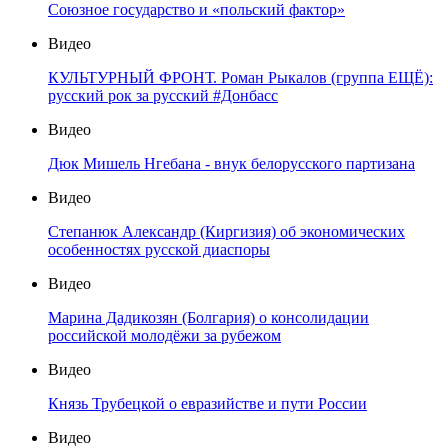
Союзное государство и «польский фактор»
Видео
КУЛЬТУРНЫЙ ФРОНТ. Роман Рыкалов (группа ЕЩЁ):
русский рок за русский #Донбасс
Видео
Дюк Мишель Нгебана - внук белорусского партизана
Видео
Степанюк Александр (Киргизия) об экономических
особенностях русской диаспоры
Видео
Марина Дадикозян (Болгария) о консолидации
российской молодёжи за рубежом
Видео
Князь Трубецкой о евразийстве и пути России
Видео