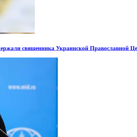
держали священника Украинской Православной Ц