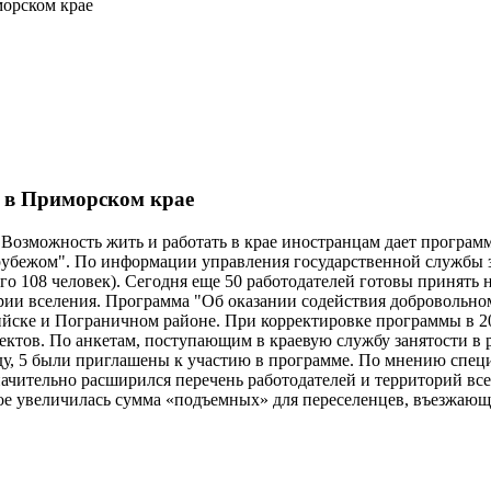
морcком крае
у в Приморcком крае
. Возможность жить и работать в крае иностранцам дает програ
бежом". По информации управления государственной службы за
его 108 человек). Сегодня еще 50 работодателей готовы принять
ории вселения. Программа "Об оказании содействия добровольн
йске и Пограничном районе. При корректировке программы в 20
ектов. По анкетам, поступающим в краевую службу занятости в
оду, 5 были приглашены к участию в программе. По мнению специ
значительно расширился перечень работодателей и территорий в
ое увеличилась сумма «подъемных» для переселенцев, въезжающ