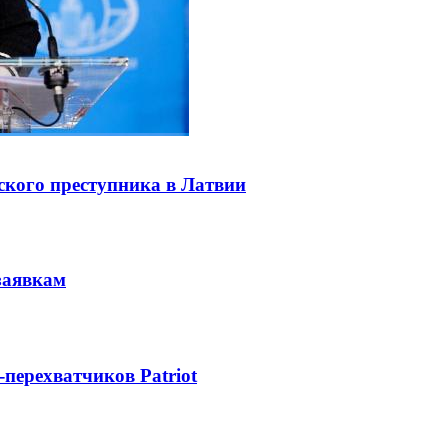
ского преступника в Латвии
заявкам
-перехватчиков Patriot