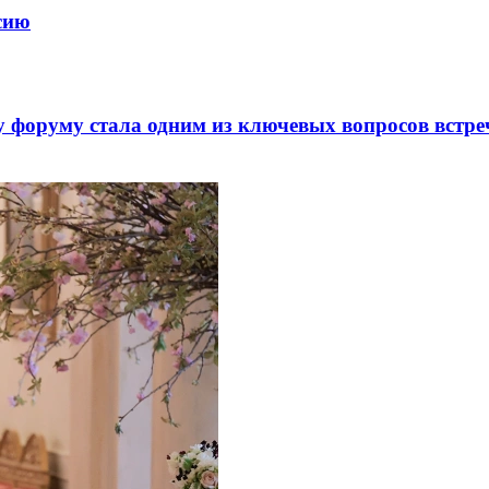
ссию
 форуму стала одним из ключевых вопросов встре