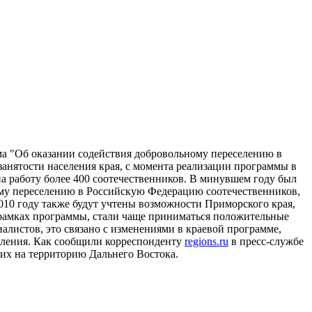
мма "Об оказании содействия добровольному переселению в
нятости населения края, с момента реализации программы в
 на работу более 400 соотечественников. В минувшем году был
ому переселению в Российскую Федерацию соотечественников,
10 году также будут учтены возможности Приморского края,
 рамках программы, стали чаще приниматься положительные
алистов, это связано с изменениями в краевой программе,
селения. Как сообщили корреспонденту
regions.ru
в пресс-службе
их на территорию Дальнего Востока.