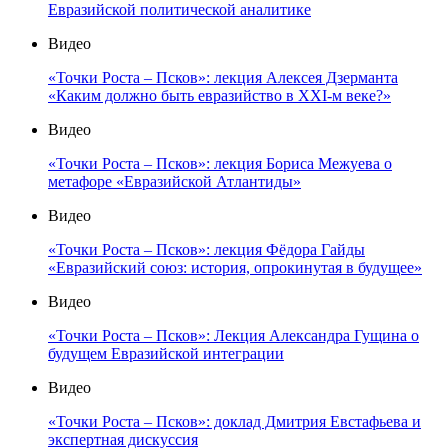
Евразийской политической аналитике
Видео
«Точки Роста – Псков»: лекция Алексея Дзерманта
«Каким должно быть евразийство в XXI-м веке?»
Видео
«Точки Роста – Псков»: лекция Бориса Межуева о
метафоре «Евразийской Атлантиды»
Видео
«Точки Роста – Псков»: лекция Фёдора Гайды
«Евразийский союз: история, опрокинутая в будущее»
Видео
«Точки Роста – Псков»: Лекция Александра Гущина о
будущем Евразийской интеграции
Видео
«Точки Роста – Псков»: доклад Дмитрия Евстафьева и
экспертная дискуссия