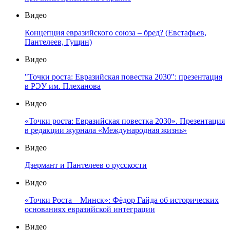
Видео
Концепция евразийского союза – бред? (Евстафьев,
Пантелеев, Гущин)
Видео
"Точки роста: Евразийская повестка 2030": презентация
в РЭУ им. Плеханова
Видео
«Точки роста: Евразийская повестка 2030». Презентация
в редакции журнала «Международная жизнь»
Видео
Дзермант и Пантелеев о русскости
Видео
«Точки Роста – Минск»: Фёдор Гайда об исторических
основаниях евразийской интеграции
Видео