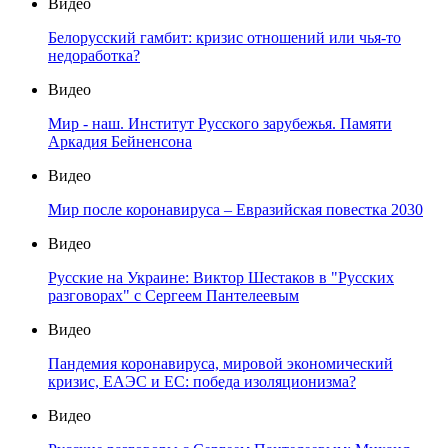
Видео
Белорусский гамбит: кризис отношений или чья-то
недоработка?
Видео
Мир - наш. Институт Русского зарубежья. Памяти
Аркадия Бейненсона
Видео
Мир после коронавируса – Евразийская повестка 2030
Видео
Русские на Украине: Виктор Шестаков в "Русских
разговорах" с Сергеем Пантелеевым
Видео
Пандемия коронавируса, мировой экономический
кризис, ЕАЭС и ЕС: победа изоляционизма?
Видео