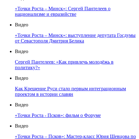
«Точки Роста – Минск»: Сергей Пантелеев о
национализме и евразийстве
Видео
«Точки Роста – Минск»: выступление депутата Госдумы
от Севастополя Дмитрия Белика
Видео
Сергей Пантелеев: «Как привлечь молодёжь в
политику?»
Видео
Как Крещение Руси стало первым интеграционным
проектом в истории славян
Видео
«Точки Роста - Псков»: фильм о Форуме
Видео
«Точки Роста – Псков»: Мастер-класс Юрия Шевцова по