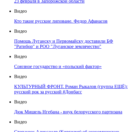
23 февраля в Запорожской области
Видео
Кто такие русские липоване. Федор Афанасов
Видео
Помощь Луганску и Первомайску доставили БФ
"Ратибор" и РОО "Луганское землячество"
Видео
Союзное государство и «польский фактор»
Видео
КУЛЬТУРНЫЙ ФРОНТ. Роман Рыкалов (группа ЕЩЁ):
русский рок за русский #Донбасс
Видео
Дюк Мишель Нгебана - внук белорусского партизана
Видео
Степанюк Александр (Киргизия) об экономических