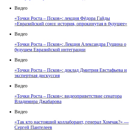
Видео
«Точки Роста – Псков»: лекция Фёдора Гайды
«Евразийский союз: история, опрокинутая в будущее»
Видео
«Точки Роста – Псков»: Лекция Александра Гущина о
будущем Евразийской интеграции
Видео
«Точки Роста – Псков»: доклад Дмитрия Евстафьева и
экспертная дискуссия
Видео
«Точки Роста – Псков»: видеоприветствие сенатора
Владимира Джабарова
Видео
«Так кто настоящий коллаборант, генерал Хомчак?» —
Сергей Пантелеев