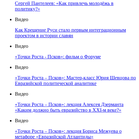
Сергей Пантелеев: «Как привлечь молодёжь в
политику?»
Видео
Как Крещение Руси стало первым интеграционным
проектом в истории славян
Видео
«Точки Роста - Псков»: фильм о Форуме
Видео
«Точки Роста – Псков»: Мастер-класс Юрия Шевцова по
Евразийской политической аналитике
Видео
«Точки Роста – Псков»: лекция Алексея Дзерманта
«Каким должно быть евразийство в XXI-м веке?»
Видео
«Точки Роста – Псков»: лекция Бориса Межуева о
метафоре «Евразийской Атлантиды»