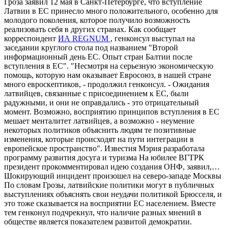
Гроза заявил 12 мая в Санкт-Петербурге, что вступление
Латвии в ЕС принесло много положительного, особенно для
молодого поколения, которое получило возможность
реализовать себя в других странах. Как сообщает
корреспондент
ИА REGNUM
, генконсул выступал на
заседании круглого стола под названием "Второй
информационный день ЕС. Опыт стран Балтии после
вступления в ЕС". "Несмотря на серьезную экономическую
помощь, которую нам оказывает Евросоюз, в нашей стране
много евроскептиков, - продолжил генконсул. - Ожидания
латвийцев, связанные с присоединением к ЕС, были
радужными, и они не оправдались - это отрицательный
момент. Возможно, восприятию принципов вступления в ЕС
мешает менталитет латвийцев, а возможно - неумение
некоторых политиков объяснить людям те позитивные
изменения, которые происходят на пути интеграции в
европейское пространство". Известия Мэрия разработала
программу развития досуга и туризма На юбилее ВГТРК
президент прокомментировал идею создания ОНФ, заявил,…
Шокирующий инцидент произошел на северо-западе Москвы
По словам Грозы, латвийские политики могут в публичных
выступлениях объяснять свои неудачи политикой Брюсселя, и
это тоже сказывается на восприятии ЕС населением. Вместе
тем генконул подчрекнул, что наличие разных мнений в
обществе является показателем развитой демократии.