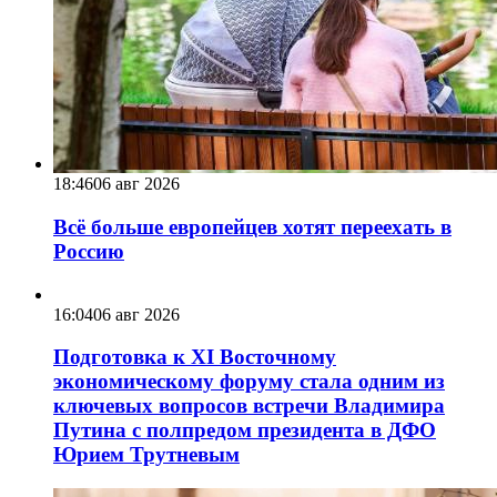
18:46
06 авг 2026
Всё больше европейцев хотят переехать в
Россию
16:04
06 авг 2026
Подготовка к XI Восточному
экономическому форуму стала одним из
ключевых вопросов встречи Владимира
Путина с полпредом президента в ДФО
Юрием Трутневым