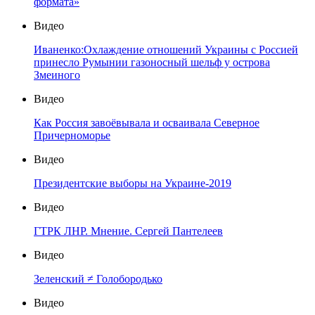
формата»
Видео
Иваненко:Охлаждение отношений Украины с Россией
принесло Румынии газоносный шельф у острова
Змеиного
Видео
Как Россия завоёвывала и осваивала Северное
Причерноморье
Видео
Президентские выборы на Украине-2019
Видео
ГТРК ЛНР. Мнение. Сергей Пантелеев
Видео
Зеленский ≠ Голобородько
Видео