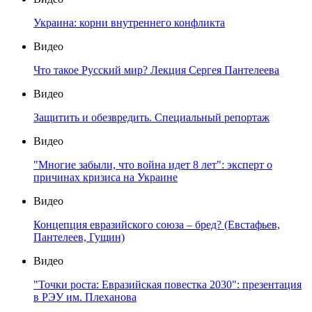
Украина: корни внутреннего конфликта
Видео
Что такое Русский мир? Лекция Сергея Пантелеева
Видео
Защитить и обезвредить. Специальный репортаж
Видео
"Многие забыли, что война идет 8 лет": эксперт о
причинах кризиса на Украине
Видео
Концепция евразийского союза – бред? (Евстафьев,
Пантелеев, Гущин)
Видео
"Точки роста: Евразийская повестка 2030": презентация
в РЭУ им. Плеханова