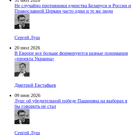
31 июл 2026
Не случайно противники единства Беларуси и России и
Православной Церкви часто одни и те же люди
Сергей Лущ
20 июл 2026
В Европе все больше формируются разные понимания
«проекта Украина»
Дмитрий Евстафьев
09 июн 2026
Лущ: об убедительной победе Пашиняна на выборах я
бы говорить не стал
Сергей Лущ