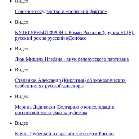
Видео
Союзное государство и «польский фактор»
Видео
КУЛЬТУРНЫЙ ФРОНТ. Роман Рыкалов (группа ЕЩЁ):
русский рок за русский #Донбасс
Видео
Дюк Мишель Нгебана - внук белорусского партизана
Видео
Степанюк Александр (Киргизия) об экономических
особенностях русской диаспоры
Видео
Марина Дадикозян (Болгария) о консолидации
российской молодёжи за рубежом
Видео
Князь Трубецкой о евразийстве и пути России