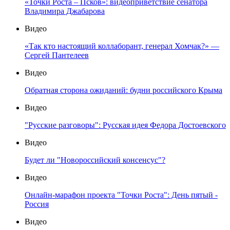
«Точки Роста – Псков»: видеоприветствие сенатора
Владимира Джабарова
Видео
«Так кто настоящий коллаборант, генерал Хомчак?» —
Сергей Пантелеев
Видео
Обратная сторона ожиданий: будни российского Крыма
Видео
"Русские разговоры": Русская идея Федора Достоевского
Видео
Будет ли "Новороссийский консенсус"?
Видео
Онлайн-марафон проекта "Точки Роста": День пятый -
Россия
Видео