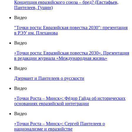
Концепция евразийского союза – бред? (Евстафьев,
Пантелеев, Гущин)
Видео
"Точки роста: Евразийская повестка 2030": презентация
в РЭУ им. Плеханова
Видео
«Точки роста: Евразийская повестка 2030». Презентация
в редакции журнала «Международная жизнь»
Видео
Дзермант и Пантелеев о русскости
Видео
«Точки Роста – Минск»: Фёдор Гайда об исторических
основаниях евразийской интеграции
Видео
«Точки Роста – Минск»: Сергей Пантелеев о
национализме и евразийстве