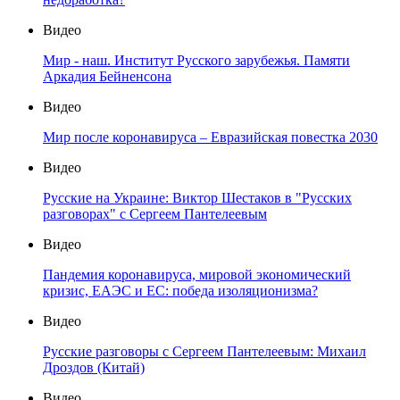
Видео
Мир - наш. Институт Русского зарубежья. Памяти
Аркадия Бейненсона
Видео
Мир после коронавируса – Евразийская повестка 2030
Видео
Русские на Украине: Виктор Шестаков в "Русских
разговорах" с Сергеем Пантелеевым
Видео
Пандемия коронавируса, мировой экономический
кризис, ЕАЭС и ЕС: победа изоляционизма?
Видео
Русские разговоры с Сергеем Пантелеевым: Михаил
Дроздов (Китай)
Видео