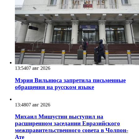
13:54
07 авг 2026
Мэрия Вильнюса запретила письменные
обращения на русском языке
13:48
07 авг 2026
Михаил Мишустин выступил на
расширенном заседании Евразийского
межправительственного совета в Чолпон-
Ате