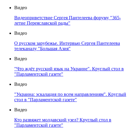
Видео
Видеоприветствие Сергея Пантелеева форуму "365-
летие Переяславской рады"
Видео
О русском зарубежье. Интервью Сергея Пантелеева
телеканалу "Большая Азия"
Видео
"Что ждёт русский язык на Украине". Круглый стол в
"Парламентской газете"
Видео
"Украина: эскалация по всем направлениям". Круглый
стол в "Парламентской газете"
Видео
Кто развяжет молдавский узел? Круглый стол в
"Парламентской газете"