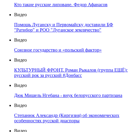
Кто такие русские липоване. Федор Афанасов
Видео
Помощь Луганску и Первомайску доставили БФ
"Ратибор" и РОО "Луганское землячество"
Видео
Союзное государство и «польский фактор»
Видео
КУЛЬТУРНЫЙ ФРОНТ. Роман Рыкалов (группа ЕЩЁ):
русский рок за русский #Донбасс
Видео
Дюк Мишель Нгебана - внук белорусского партизана
Видео
Степанюк Александр (Киргизия) об экономических
особенностях русской диаспоры
Видео