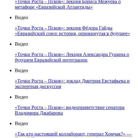
«Точки Роста – Псков»: лекция Бориса Межуева о
метафоре «Евразийской Атлантиды»
Видео
«Точки Роста – Псков»: лекция Фёдора Гайды
«Евразийский союз: история, опрокинутая в будущее»
Видео
«Точки Роста – Псков»: Лекция Александра Гущина о
будущем Евразийской интеграции
Видео
«Точки Роста – Псков»: доклад Дмитрия Евстафьева и
экспертная дискуссия
Видео
«Точки Роста – Псков»: видеоприветствие сенатора
Владимира Джабарова
Видео
«Так кто настоящий коллаборант, генерал Хомчак?» —