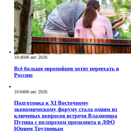
18:46
06 авг 2026
Всё больше европейцев хотят переехать в
Россию
16:04
06 авг 2026
Подготовка к XI Восточному
экономическому форуму стала одним из
ключевых вопросов встречи Владимира
Путина с полпредом президента в ДФО
Юрием Трутневым