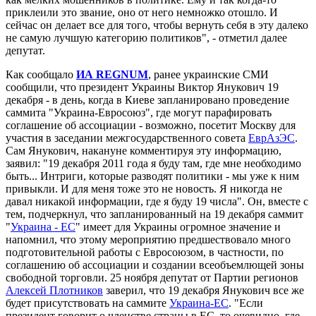
приклеили это звание, оно от него немножко отошло. И
сейчас он делает все для того, чтобы вернуть себя в эту далеко
не самую лучшую категорию политиков", - отметил далее
депутат.
Как сообщало
ИА REGNUM
, ранее украинские СМИ
сообщили, что президент Украины Виктор Янукович 19
декабря - в день, когда в Киеве запланировано проведение
саммита "Украина-Евросоюз", где могут парафировать
соглашение об ассоциации - возможно, посетит Москву для
участия в заседании межгосударственного совета
ЕврАзЭС
.
Сам Янукович, накануне комментируя эту информацию,
заявил: "19 декабря 2011 года я буду там, где мне необходимо
быть... Интриги, которые разводят политики - мы уже к ним
привыкли. И для меня тоже это не новость. Я никогда не
давал никакой информации, где я буду 19 числа". Он, вместе с
тем, подчеркнул, что запланированный на 19 декабря саммит
"
Украина - ЕС
" имеет для Украины огромное значение и
напомнил, что этому мероприятию предшествовало много
подготовительной работы с Евросоюзом, в частности, по
соглашению об ассоциации и создании всеобъемлющей зоны
свободной торговли. 25 ноября депутат от Партии регионов
Алексей Плотников
заверил, что 19 декабря Янукович все же
будет присутствовать на саммите
Украина-ЕС
. "Если
президент говорит о членстве страны в ЕС, то очевидно, где