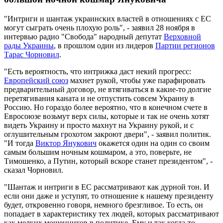
"Интриги и шантаж украинских властей в отношениях с ЕС
могут сыграть очень плохую роль", - заявил 28 ноября в
интервью радио "Свобода" народный депутат
Верховной
рады Украины
, в прошлом один из лидеров
Партии регионов
Тарас Чорновил
.
"Есть вероятность, что интрижка даст некий прогресс:
Европейский союз
махнет рукой, чтобы уже парафировать
предварительный договор, не втягиваться в какие-то долгие
перетягивания каната и не отпустить совсем Украину в
Россию. Но гораздо более вероятно, что в конечном счете в
Евросоюзе возьмут верх силы, которые и так не очень хотят
видеть Украину и просто махнут на Украину рукой, и с
оглушительным грохотом закроют двери", - заявил политик.
"И тогда
Виктор Янукович
окажется один на один со своим
самым большим ночным кошмаром, а это, поверьте, не
Тимошенко, а Путин, который вскоре станет президентом", -
сказал Чорновил.
"Шантаж и интриги в ЕС рассматривают как дурной тон. И
если они даже и уступят, то отношение к нашему президенту
будет, откровенно говоря, немного брезгливое. То есть, он
попадает в характеристику тех людей, которых рассматривают
как мелких мошенников в политике. Ему и так когда-то