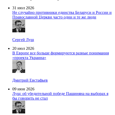
31 июл 2026
Не случайно противники единства Беларуси и России и
Православной Церкви часто одни и те же люди
Сергей Лущ
20 июл 2026
В Европе все больше формируются разные понимания
«проекта Украина»
Дмитрий Евстафьев
09 июн 2026
Лущ: об убедительной победе Пашиняна на выборах я
бы говорить не стал