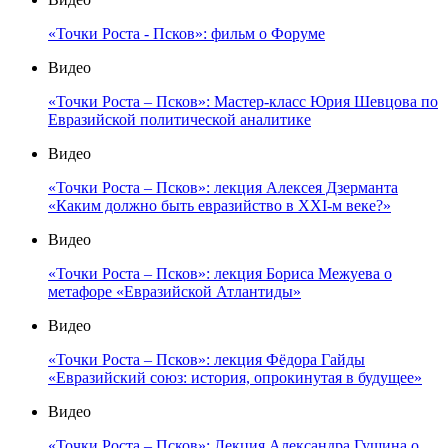
«Точки Роста - Псков»: фильм о Форуме
Видео
«Точки Роста – Псков»: Мастер-класс Юрия Шевцова по
Евразийской политической аналитике
Видео
«Точки Роста – Псков»: лекция Алексея Дзерманта
«Каким должно быть евразийство в XXI-м веке?»
Видео
«Точки Роста – Псков»: лекция Бориса Межуева о
метафоре «Евразийской Атлантиды»
Видео
«Точки Роста – Псков»: лекция Фёдора Гайды
«Евразийский союз: история, опрокинутая в будущее»
Видео
«Точки Роста – Псков»: Лекция Александра Гущина о