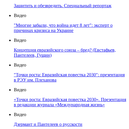
Защитить и обезвредить. Специальный репортаж
Видео
"Многие забыли, что война идет 8 лет": эксперт о
причинах кризиса на Украине
Видео
Концепция евразийского союза – бред? (Евстафьев,
Пантелеев, Гущин)
Видео
"Точки роста: Евразийская повестка 2030": презентация
в РЭУ им. Плеханова
Видео
«Точки роста: Евразийская повестка 2030». Презентация
в редакции журнала «Международная жизнь»
Видео
Дзермант и Пантелеев о русскости