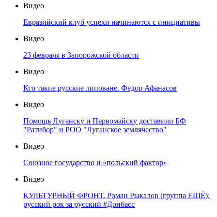
Видео
Евразийский клуб успехи начинаются с инициативы
Видео
23 февраля в Запорожской области
Видео
Кто такие русские липоване. Федор Афанасов
Видео
Помощь Луганску и Первомайску доставили БФ
"Ратибор" и РОО "Луганское землячество"
Видео
Союзное государство и «польский фактор»
Видео
КУЛЬТУРНЫЙ ФРОНТ. Роман Рыкалов (группа ЕЩЁ):
русский рок за русский #Донбасс