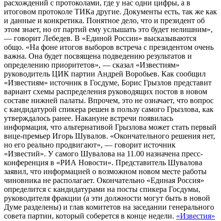
расхождений с протоколами, где у нас одни цифры, а в
итоговом протоколе ТИКа другие. Документы есть, так же как
и данные и конкретика. Понятное дело, что и президент об
этом знает, но от партий ему услышать это будет нелишним»,
— говорит Лебедев. В «Единой России» высказываются
общо. «На фоне итогов выборов встреча с президентом очень
важна. Она будет посвящена подведению результатов и
определению приоритетов», — сказал «Известиям»
руководитель ЦИК партии Андрей Воробьев. Как сообщил
«Известиям» источник в Госдуме, Борис Грызлов представит
вариант схемы распределения руководящих постов в новом
составе нижней палаты. Впрочем, это не означает, что вопрос
с кандидатурой спикера решен в пользу самого Грызлова, как
утверждалось ранее. Накануне встречи появилась
информация, что альтернативой Грызлова может стать первый
вице-премьер Игорь Шувалов. «Окончательного решения нет,
но его реально продвигают», — говорит источник
«Известий». У самого Шувалова на 11.00 назначена пресс-
конференция в «РИА Новости». Представитель Шувалова
заявил, что информацией о возможном новом месте работы
чиновника не располагает. Окончательно «Единая Россия»
определится с кандидатурами на посты спикера Госдумы,
руководителя фракции (а эти должности могут быть в новой
Думе разделены) и глав комитетов на заседании генерального
совета партии, который соберется в конце недели.
«Известия»