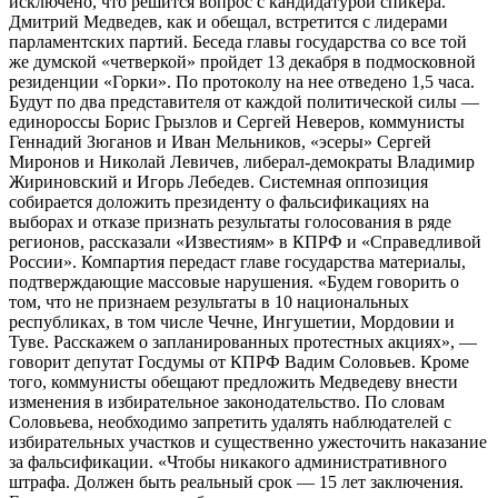
исключено, что решится вопрос с кандидатурой спикера.
Дмитрий Медведев, как и обещал, встретится с лидерами
парламентских партий. Беседа главы государства со все той
же думской «четверкой» пройдет 13 декабря в подмосковной
резиденции «Горки». По протоколу на нее отведено 1,5 часа.
Будут по два представителя от каждой политической силы —
единороссы Борис Грызлов и Сергей Неверов, коммунисты
Геннадий Зюганов и Иван Мельников, «эсеры» Сергей
Миронов и Николай Левичев, либерал-демократы Владимир
Жириновский и Игорь Лебедев. Системная оппозиция
собирается доложить президенту о фальсификациях на
выборах и отказе признать результаты голосования в ряде
регионов, рассказали «Известиям» в КПРФ и «Справедливой
России». Компартия передаст главе государства материалы,
подтверждающие массовые нарушения. «Будем говорить о
том, что не признаем результаты в 10 национальных
республиках, в том числе Чечне, Ингушетии, Мордовии и
Туве. Расскажем о запланированных протестных акциях», —
говорит депутат Госдумы от КПРФ Вадим Соловьев. Кроме
того, коммунисты обещают предложить Медведеву внести
изменения в избирательное законодательство. По словам
Соловьева, необходимо запретить удалять наблюдателей с
избирательных участков и существенно ужесточить наказание
за фальсификации. «Чтобы никакого административного
штрафа. Должен быть реальный срок — 15 лет заключения.