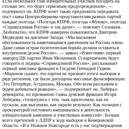
Если нескольких глав избирательных участков посадить на
столько лет, это будет серьезным предупреждением», —
подчеркнул он. КПРФ хочет также предложить передавать
пост главы Центризбиркома представителям разных партий
каждые полгода. «Полгода КПРФ, полгода «Яблоко», полгода
«Справедливая Россия» и так далее», — поясняет Соловьев.
Любопытно, что КПРФ намерена пожаловаться Дмитрию
Медведеву на давление Запада. «Мы выскажем
обеспокоенность наметившимся давлением на Россию извне.
Даже самая острая политическая борьба должна оставаться
внутренним делом России», — заявил «Известиям» первый
зампред ЦК партии Иван Мельников. О нарушениях будут
говорить и лидеры «Справедливой России», рассказывает
первый замглавы фракции в Госдуме Геннадий Гудков.
«Миронов скажет, что партия не признает итоги выборов в
ряде регионов, где были допущены массовые фальсификации.
Это Петербург, Астрахань, Москва. Обо всем расскажем и
будем добиваться реакции», — подчеркивает он. Либерал-
демократы, по признанию главы думской фракции Игоря
Лебедева, столкнулись с тем, «как притесняли, как не
пускали, как выгоняли, как украли результат. Как полиция с
прокуратурой постоянно вмешивались в деятельность
избирательной кампании и участковых комиссий». Больше
всего претензий у ЛДПР к ходу выборов в Кемеровской
области. «И в Нижнем Новгороде есть у нас подтверждения