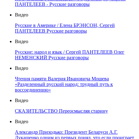
ПАНТЕЛЕЕВ - Русские разговоры
Видео
Русские в Америке / Елена БРЭНСОН, Сергей
ПАНТЕЛЕЕВ Русские разговоры
Видео
Русские: народ и язык / Сергей ПАНТЕЛЕЕВ Олег
НЕМЕНСКИЙ Русские разговоры
Видео
Чтения памяти Валерия Ивановича Мошева
«Разделенный русский народ: трудный путь к
воссоединению»
Видео
СКАЗИТЕЛЬСТВО Переосмысляя старину
Видео
Александр Приходько: Президент Беларуси А.Г.
Лукашенко одним из первых понял, что если проиграет