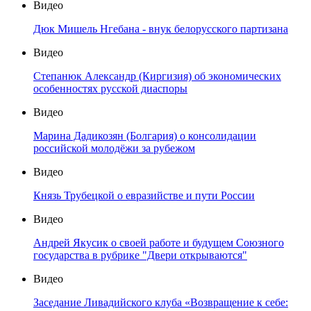
Видео
Дюк Мишель Нгебана - внук белорусского партизана
Видео
Степанюк Александр (Киргизия) об экономических
особенностях русской диаспоры
Видео
Марина Дадикозян (Болгария) о консолидации
российской молодёжи за рубежом
Видео
Князь Трубецкой о евразийстве и пути России
Видео
Андрей Якусик о своей работе и будущем Союзного
государства в рубрике "Двери открываются"
Видео
Заседание Ливадийского клуба «Возвращение к себе: