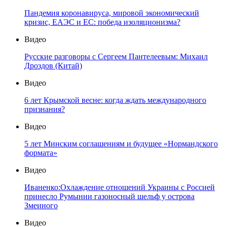
Пандемия коронавируса, мировой экономический
кризис, ЕАЭС и ЕС: победа изоляционизма?
Видео
Русские разговоры с Сергеем Пантелеевым: Михаил
Дроздов (Китай)
Видео
6 лет Крымской весне: когда ждать международного
признания?
Видео
5 лет Минским соглашениям и будущее «Нормандского
формата»
Видео
Иваненко:Охлаждение отношений Украины с Россией
принесло Румынии газоносный шельф у острова
Змеиного
Видео