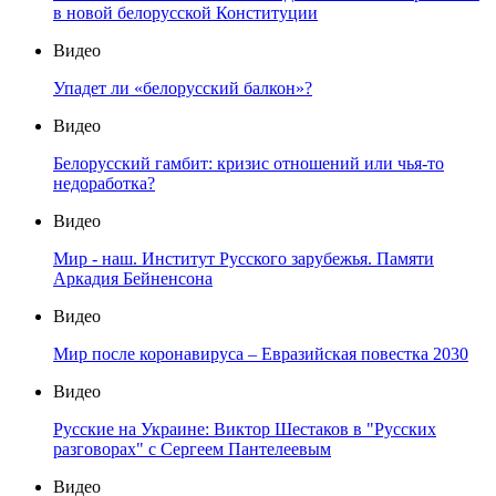
в новой белорусской Конституции
Видео
Упадет ли «белорусский балкон»?
Видео
Белорусский гамбит: кризис отношений или чья-то
недоработка?
Видео
Мир - наш. Институт Русского зарубежья. Памяти
Аркадия Бейненсона
Видео
Мир после коронавируса – Евразийская повестка 2030
Видео
Русские на Украине: Виктор Шестаков в "Русских
разговорах" с Сергеем Пантелеевым
Видео