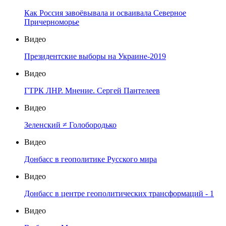
Как Россия завоёвывала и осваивала Северное
Причерноморье
Видео
Президентские выборы на Украине-2019
Видео
ГТРК ЛНР. Мнение. Сергей Пантелеев
Видео
Зеленский ≠ Голобородько
Видео
Донбасс в геополитике Русского мира
Видео
Донбасс в центре геополитических трансформаций - 1
Видео