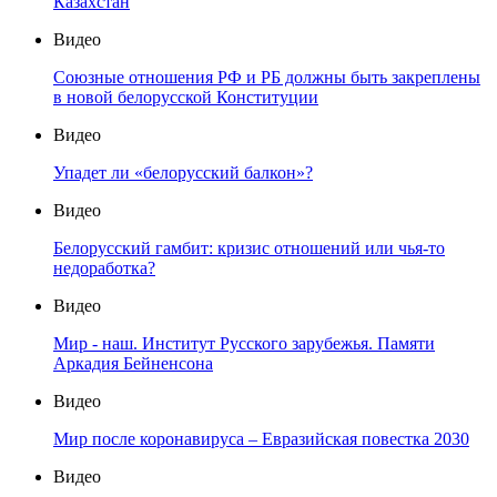
Казахстан
Видео
Союзные отношения РФ и РБ должны быть закреплены
в новой белорусской Конституции
Видео
Упадет ли «белорусский балкон»?
Видео
Белорусский гамбит: кризис отношений или чья-то
недоработка?
Видео
Мир - наш. Институт Русского зарубежья. Памяти
Аркадия Бейненсона
Видео
Мир после коронавируса – Евразийская повестка 2030
Видео