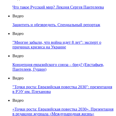
Что такое Русский мир? Лекция Сергея Пантелеева
Видео
Защитить и обезвредить. Специальный репортаж
Видео
"Многие забыли, что война идет 8 лет": эксперт о
причинах кризиса на Украине
Видео
Концепция евразийского союза – бред? (Евстафьев,
Пантелеев, Гущин)
Видео
"Точки роста: Евразийская повестка 2030": презентация
в РЭУ им. Плеханова
Видео
«Точки роста: Евразийская повестка 2030». Презентация
в редакции журнала «Международная жизнь»