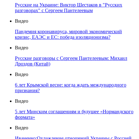
Русские на Украине: Виктор Шестаков в "Русских
разговорах" с Сергеем Пантелеевым
Видео
Пандемия коронавируса, мировой экономический
кризис, ЕАЭС и ЕС: победа изоляционизма?
Видео
Русские разговоры с Сергеем Пантелеевым: Михаил
Дроздов (Китай)
Видео
6 лет Крымской весне: когда ждать международного
признания?
Видео
5 лет Минским соглашениям и будущее «Нормандского
формата»
Видео
Иваненко:Охлаждение отношений Украины с Россией