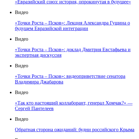
«Евразийский союз: история, опрокинутая в будущее»
Видео
«Точки Роста – Псков»: Лекция Александра Гущина о
будущем Евразийской интеграции
Видео
«Точки Роста – Псков»: доклад Дмитрия Евстафьева и
экспертная дискуссия
Видео
«Точки Роста – Псков»: видеоприветствие сенатора
Владимира Джабарова
Видео
«Так кто настоящий коллаборант, генерал Хомчак?» —
Сергей Пантелеев
Видео
Обратная сторона ожиданий: будни российского Крыма