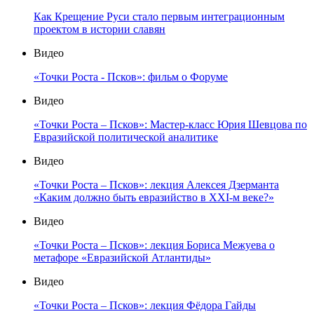
Как Крещение Руси стало первым интеграционным
проектом в истории славян
Видео
«Точки Роста - Псков»: фильм о Форуме
Видео
«Точки Роста – Псков»: Мастер-класс Юрия Шевцова по
Евразийской политической аналитике
Видео
«Точки Роста – Псков»: лекция Алексея Дзерманта
«Каким должно быть евразийство в XXI-м веке?»
Видео
«Точки Роста – Псков»: лекция Бориса Межуева о
метафоре «Евразийской Атлантиды»
Видео
«Точки Роста – Псков»: лекция Фёдора Гайды