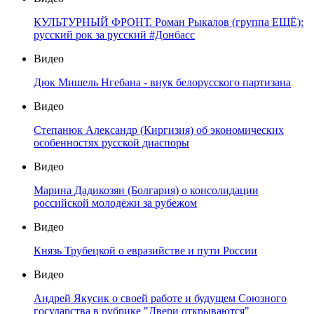
КУЛЬТУРНЫЙ ФРОНТ. Роман Рыкалов (группа ЕЩЁ):
русский рок за русский #Донбасс
Видео
Дюк Мишель Нгебана - внук белорусского партизана
Видео
Степанюк Александр (Киргизия) об экономических
особенностях русской диаспоры
Видео
Марина Дадикозян (Болгария) о консолидации
российской молодёжи за рубежом
Видео
Князь Трубецкой о евразийстве и пути России
Видео
Андрей Якусик о своей работе и будущем Союзного
государства в рубрике "Двери открываются"