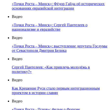
«Точки Роста – Минск»: Фёдор Гайда об исторических
основаниях евразийской интеграции
Видео
«Точки Роста – Минск»: Сергей Пантелеев о
национализме и евразийстве
Видео
«Точки Роста – Минск»: выступление депутата Госдумы
от Севастополя Дмитрия Белика
Видео
Сергей Пантелеев: «Как привлечь молодёжь в
политику?»
Видео
Как Крещение Руси стало первым интеграционным
проектом в истории славян
Видео
«Точки Роста - Псков»: фильм о Форуме