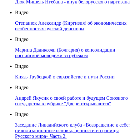
Дюк Мишель Нгебана - внук белорусского партизана
Видео
Степанюк Александр (Киргизия) об экономических
особенностях русской диаспоры
Видео
Марина Дадикозян (Болгария) о консолидации
российской молодёжи за рубежом
Видео
Князь Трубецкой о евразийстве и пути России
Видео
Андрей Якусик о своей работе и будущем Союзного
государства в рубрике "Двери открываются"
Видео
Заседание Ливадийского клуба «Возвращение к себе:
цивилизационные основы, ценности и границы
Русского мира» Часть 2.