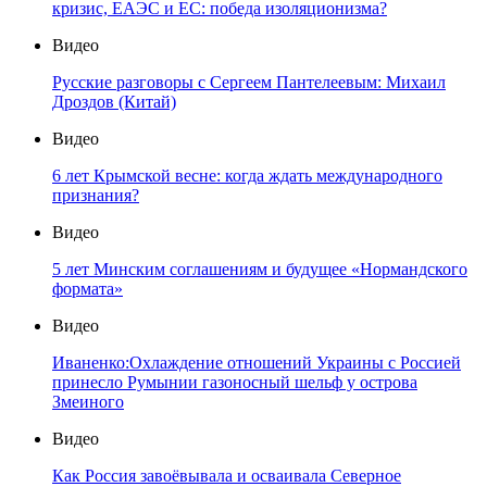
кризис, ЕАЭС и ЕС: победа изоляционизма?
Видео
Русские разговоры с Сергеем Пантелеевым: Михаил
Дроздов (Китай)
Видео
6 лет Крымской весне: когда ждать международного
признания?
Видео
5 лет Минским соглашениям и будущее «Нормандского
формата»
Видео
Иваненко:Охлаждение отношений Украины с Россией
принесло Румынии газоносный шельф у острова
Змеиного
Видео
Как Россия завоёвывала и осваивала Северное