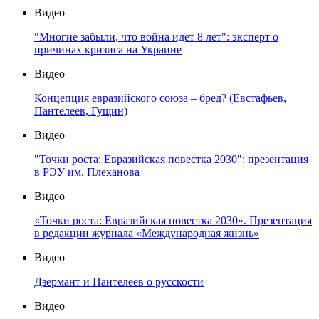
Видео
"Многие забыли, что война идет 8 лет": эксперт о
причинах кризиса на Украине
Видео
Концепция евразийского союза – бред? (Евстафьев,
Пантелеев, Гущин)
Видео
"Точки роста: Евразийская повестка 2030": презентация
в РЭУ им. Плеханова
Видео
«Точки роста: Евразийская повестка 2030». Презентация
в редакции журнала «Международная жизнь»
Видео
Дзермант и Пантелеев о русскости
Видео