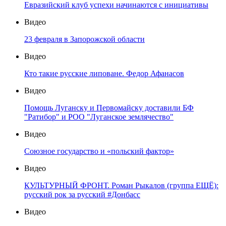
Евразийский клуб успехи начинаются с инициативы
Видео
23 февраля в Запорожской области
Видео
Кто такие русские липоване. Федор Афанасов
Видео
Помощь Луганску и Первомайску доставили БФ
"Ратибор" и РОО "Луганское землячество"
Видео
Союзное государство и «польский фактор»
Видео
КУЛЬТУРНЫЙ ФРОНТ. Роман Рыкалов (группа ЕЩЁ):
русский рок за русский #Донбасс
Видео