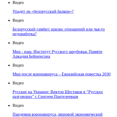
Видео
Упадет ли «белорусский балкон»?
Видео
Белорусский гамбит: кризис отношений или чья-то
недоработка?
Видео
Мир - наш. Институт Русского зарубежья. Памяти
Аркадия Бейненсона
Видео
Мир после коронавируса – Евразийская повестка 2030
Видео
Русские на Украине: Виктор Шестаков в "Русских
разговорах" с Сергеем Пантелеевым
Видео
Пандемия коронавируса, мировой экономический