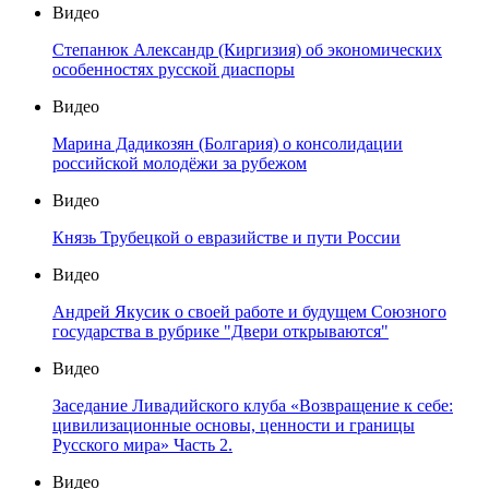
Видео
Степанюк Александр (Киргизия) об экономических
особенностях русской диаспоры
Видео
Марина Дадикозян (Болгария) о консолидации
российской молодёжи за рубежом
Видео
Князь Трубецкой о евразийстве и пути России
Видео
Андрей Якусик о своей работе и будущем Союзного
государства в рубрике "Двери открываются"
Видео
Заседание Ливадийского клуба «Возвращение к себе:
цивилизационные основы, ценности и границы
Русского мира» Часть 2.
Видео