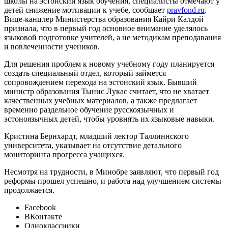
школы на эстонский язык обучения, специалисты отмечают у
детей снижение мотивации к учебе, сообщает
pravfond.ru
.
Вице-канцлер Министерства образования Кайри Калдой
признала, что в первый год основное внимание уделялось
языковой подготовке учителей, а не методикам преподавания
и вовлеченности учеников.
Для решения проблем к новому учебному году планируется
создать специальный отдел, который займется
сопровождением перехода на эстонский язык. Бывший
министр образования Тынис Лукас считает, что не хватает
качественных учебных материалов, а также предлагает
временно раздельное обучение русскоязычных и
эстоноязычных детей, чтобы уровнять их языковые навыки.
Кристина Бернхардт, младший лектор Таллиннского
университета, указывает на отсутствие детального
мониторинга прогресса учащихся.
Несмотря на трудности, в Минобре заявляют, что первый год
реформы прошел успешно, и работа над улучшением системы
продолжается.
Facebook
ВКонтакте
Одноклассники