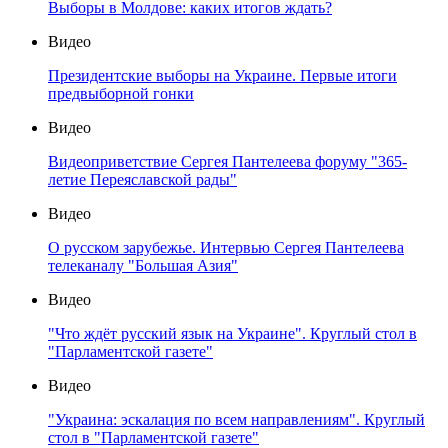
Выборы в Молдове: каких итогов ждать?
Видео
Президентские выборы на Украине. Первые итоги
предвыборной гонки
Видео
Видеоприветствие Сергея Пантелеева форуму "365-
летие Переяславской рады"
Видео
О русском зарубежье. Интервью Сергея Пантелеева
телеканалу "Большая Азия"
Видео
"Что ждёт русский язык на Украине". Круглый стол в
"Парламентской газете"
Видео
"Украина: эскалация по всем направлениям". Круглый
стол в "Парламентской газете"