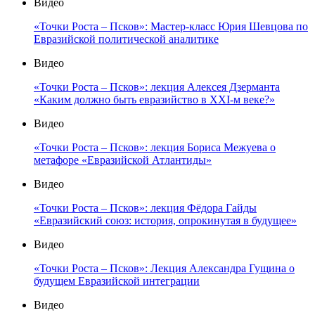
Видео
«Точки Роста – Псков»: Мастер-класс Юрия Шевцова по
Евразийской политической аналитике
Видео
«Точки Роста – Псков»: лекция Алексея Дзерманта
«Каким должно быть евразийство в XXI-м веке?»
Видео
«Точки Роста – Псков»: лекция Бориса Межуева о
метафоре «Евразийской Атлантиды»
Видео
«Точки Роста – Псков»: лекция Фёдора Гайды
«Евразийский союз: история, опрокинутая в будущее»
Видео
«Точки Роста – Псков»: Лекция Александра Гущина о
будущем Евразийской интеграции
Видео