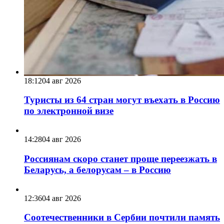
18:12
04 авг 2026
Туристы из 64 стран могут въехать в Россию
по электронной визе
14:28
04 авг 2026
Россиянам скоро станет проще переезжать в
Беларусь, а белорусам – в Россию
12:36
04 авг 2026
Соотечественники в Сербии почтили память