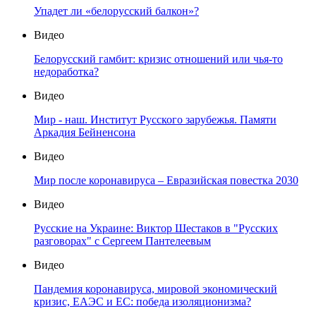
Упадет ли «белорусский балкон»?
Видео
Белорусский гамбит: кризис отношений или чья-то
недоработка?
Видео
Мир - наш. Институт Русского зарубежья. Памяти
Аркадия Бейненсона
Видео
Мир после коронавируса – Евразийская повестка 2030
Видео
Русские на Украине: Виктор Шестаков в "Русских
разговорах" с Сергеем Пантелеевым
Видео
Пандемия коронавируса, мировой экономический
кризис, ЕАЭС и ЕС: победа изоляционизма?