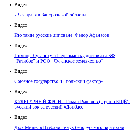
Видео
23 февраля в Запорожской области
Видео
Кто такие русские липоване. Федор Афанасов
Видео
Помощь Луганску и Первомайску доставили БФ
"Ратибор" и РОО "Луганское землячество"
Видео
Союзное государство и «польский фактор»
Видео
КУЛЬТУРНЫЙ ФРОНТ. Роман Рыкалов (группа ЕЩЁ):
русский рок за русский #Донбасс
Видео
Дюк Мишель Нгебана - внук белорусского партизана