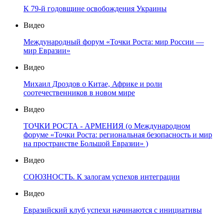
К 79-й годовщине освобождения Украины
Видео
Международный форум «Точки Роста: мир России —
мир Евразии»
Видео
Михаил Дроздов о Китае, Африке и роли
соотечественников в новом мире
Видео
ТОЧКИ РОСТА - АРМЕНИЯ (о Международном
форуме «Точки Роста: региональная безопасность и мир
на пространстве Большой Евразии» )
Видео
СОЮЗНОСТЬ. К залогам успехов интеграции
Видео
Евразийский клуб успехи начинаются с инициативы