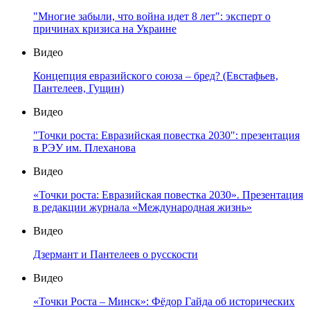
"Многие забыли, что война идет 8 лет": эксперт о
причинах кризиса на Украине
Видео
Концепция евразийского союза – бред? (Евстафьев,
Пантелеев, Гущин)
Видео
"Точки роста: Евразийская повестка 2030": презентация
в РЭУ им. Плеханова
Видео
«Точки роста: Евразийская повестка 2030». Презентация
в редакции журнала «Международная жизнь»
Видео
Дзермант и Пантелеев о русскости
Видео
«Точки Роста – Минск»: Фёдор Гайда об исторических