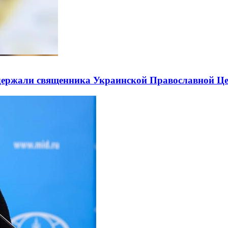
держали священника Украинской Православной Ц