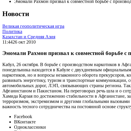
Эмомали Рахмон призвал к совместной борьбе с произво
Новости
Великая геополитическая игра
Политика
Казахстан и Средняя Азия
11:44
26 окт 2010
Эмомали Рахмон призвал к совместной борьбе с 
Кабул, 26 октября. В борьбе с производством наркотиков в Аф
понедельника находится в Кабуле с двухдневным официальным
наркотиков, но и вопросы незаконного оборота прекурсоров, 
развивать энергетику, туризм и транспортные коммуникации, 
автомобильных дорог, ЛЭП, связывающих страны региона. Так
Афганистаном и Пакистаном. На переговорах речь шла и о сот
Хамида Карзая по достижению стабильности в Афганистане, з
терроризмом, экстремизмом и другими глобальными вызовами 
важность тесного сотрудничества на постоянной основе структ
Facebook
ВКонтакте
Одноклассники