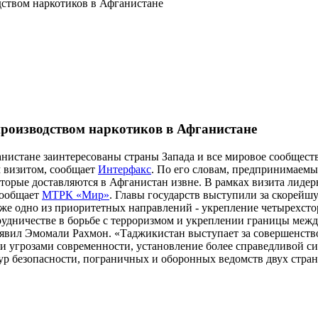
дством наркотиков в Афганистане
производством наркотиков в Афганистане
ганистане заинтересованы страны Запада и все мировое сообщест
 визитом, сообщает
Интерфакс
. По его словам, предпринимаемы
которые доставляются в Афганистан извне. В рамках визита лид
сообщает
МТРК «Мир»
. Главы государств выступили за скорейш
же одно из приоритетных направлений - укрепление четырехст
рудничестве в борьбе с терроризмом и укреплении границы меж
аявил Эмомали Рахмон. «Таджикистан выступает за совершенств
и угрозами современности, установление более справедливой 
ур безопасности, пограничных и оборонных ведомств двух стран