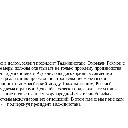
во в целом, заявил президент Таджикистана. Эмомали Рахмон с
е меры должны охватывать не только проблему производства
еры Таджикистана и Афганистана договорились совместно
ую реализацию проектов по строительству железных и
оронних взаимодействий между Таджикистаном, Россией,
ду двумя странами. Душанбе всячески поддерживает усилия
ование и укрепление международной стратегии борьбы с
системы международных отношений. В этом плане мы признаем
», - подчеркнул президент Таджикистана.