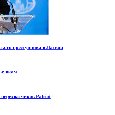
ского преступника в Латвии
заявкам
-перехватчиков Patriot