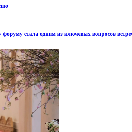
ссию
 форуму стала одним из ключевых вопросов встре