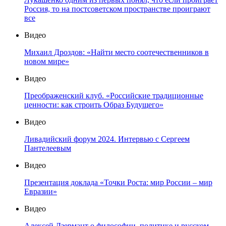
Россия, то на постсоветском пространстве проиграют
все
Видео
Михаил Дроздов: «Найти место соотечественников в
новом мире»
Видео
Преображенский клуб. «Российские традиционные
ценности: как строить Образ Будущего»
Видео
Ливадийский форум 2024. Интервью с Сергеем
Пантелеевым
Видео
Презентация доклада «Точки Роста: мир России – мир
Евразии»
Видео
Алексей Дзермант о философии, политике и русском