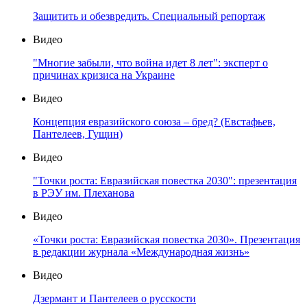
Защитить и обезвредить. Специальный репортаж
Видео
"Многие забыли, что война идет 8 лет": эксперт о
причинах кризиса на Украине
Видео
Концепция евразийского союза – бред? (Евстафьев,
Пантелеев, Гущин)
Видео
"Точки роста: Евразийская повестка 2030": презентация
в РЭУ им. Плеханова
Видео
«Точки роста: Евразийская повестка 2030». Презентация
в редакции журнала «Международная жизнь»
Видео
Дзермант и Пантелеев о русскости