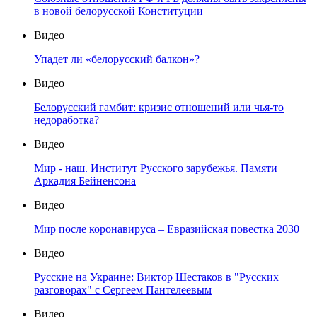
в новой белорусской Конституции
Видео
Упадет ли «белорусский балкон»?
Видео
Белорусский гамбит: кризис отношений или чья-то
недоработка?
Видео
Мир - наш. Институт Русского зарубежья. Памяти
Аркадия Бейненсона
Видео
Мир после коронавируса – Евразийская повестка 2030
Видео
Русские на Украине: Виктор Шестаков в "Русских
разговорах" с Сергеем Пантелеевым
Видео