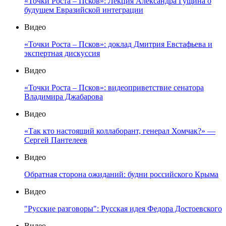
«Точки Роста – Псков»: Лекция Александра Гущина о
будущем Евразийской интеграции
Видео
«Точки Роста – Псков»: доклад Дмитрия Евстафьева и
экспертная дискуссия
Видео
«Точки Роста – Псков»: видеоприветствие сенатора
Владимира Джабарова
Видео
«Так кто настоящий коллаборант, генерал Хомчак?» —
Сергей Пантелеев
Видео
Обратная сторона ожиданий: будни российского Крыма
Видео
"Русские разговоры": Русская идея Федора Достоевского
Видео