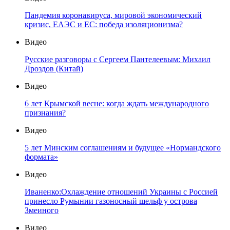
Пандемия коронавируса, мировой экономический
кризис, ЕАЭС и ЕС: победа изоляционизма?
Видео
Русские разговоры с Сергеем Пантелеевым: Михаил
Дроздов (Китай)
Видео
6 лет Крымской весне: когда ждать международного
признания?
Видео
5 лет Минским соглашениям и будущее «Нормандского
формата»
Видео
Иваненко:Охлаждение отношений Украины с Россией
принесло Румынии газоносный шельф у острова
Змеиного
Видео