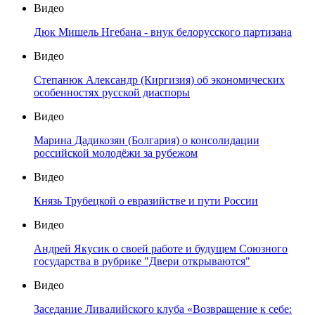
Видео
Дюк Мишель Нгебана - внук белорусского партизана
Видео
Степанюк Александр (Киргизия) об экономических
особенностях русской диаспоры
Видео
Марина Дадикозян (Болгария) о консолидации
российской молодёжи за рубежом
Видео
Князь Трубецкой о евразийстве и пути России
Видео
Андрей Якусик о своей работе и будущем Союзного
государства в рубрике "Двери открываются"
Видео
Заседание Ливадийского клуба «Возвращение к себе: