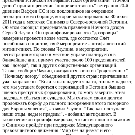
правления эстонской антифашистской организации "Ночной
дозор" принято решение "поприветствовать" ветеранов 20-й
дивизии Ваффен СС и их поклонников на очередном
неонацистском сборище, которое запланировано на 30 июля
2011 года в местечке Синимяэ в Северо-восточной Эстонии.
Об этом сообщил председатель правления Ночного дозора
Сергей Чаулин. Он проинформировал, что "дозоровцы"
намерены провести возле места, где состоится Слёт
пособников нацистов, своё мероприятие - антифашистский
митинг-пикет. По словам Чаулина, в мероприятии,
регистрация которого в местной управе планируется в
ближайшие дни, примут участие около 100 представителей
как "дозора", так и других общественных организаций.
Также, сообщил Чаулин, ожидаются гости из "родственных"
"Ночному дозору" объединений других стран: приглашения
уже направлены. "Если кто-то надеется на то, что нам надоест,
что мы устанем бороться с героизацией в Эстонии бывших
членов преступных формирований, то могу заверить: этим
надеждам сбыться не суждено. Мы считаем своим долгом
продолжать борьбу до полного искоренения этого позорного
для Европы явления", - заявил Чаулин. "Так, как поступали
наши отцы, деды и прадеды", - добавил антифашист. В
заключение он проинформировал, что антифашистская акция
в Синимяэ пройдёт при поддержке Международного
правозащитного движения "Мир без нацизма" и его