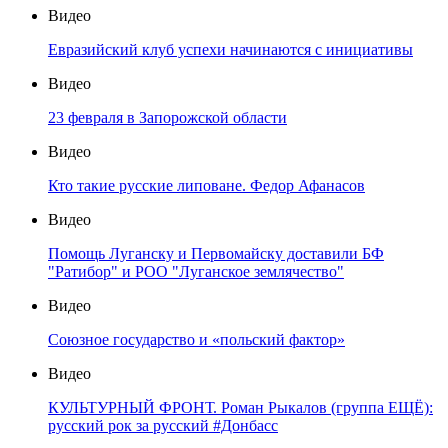
Видео
Евразийский клуб успехи начинаются с инициативы
Видео
23 февраля в Запорожской области
Видео
Кто такие русские липоване. Федор Афанасов
Видео
Помощь Луганску и Первомайску доставили БФ
"Ратибор" и РОО "Луганское землячество"
Видео
Союзное государство и «польский фактор»
Видео
КУЛЬТУРНЫЙ ФРОНТ. Роман Рыкалов (группа ЕЩЁ):
русский рок за русский #Донбасс