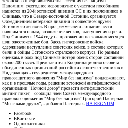
эстонского представительства "Эстония без нацизма".
Напомним, ежегодное мероприятие с участием пособников
нацистов из 20-й эстонской дивизии СС и их поклонников в
Синимяэ, что в Северо-восточной Эстонии, организуется
Объединением ветеранов дивизии и обществом друзей
Эстонского легиона. В программе слета - отдание чести
павшим эсэсовцам, возложение венков, выступления и речи.
Под Синимяэ в 1944 году на протяжении нескольких месяцев
шли ожесточенные бои. Здесь гитлеровские войска
сдерживали наступление советских войск, в составе которых
были и бойцы Эстонского стрелкового корпуса. По разным
оценкам, в боях под Синимяэ потери обеих сторон составили
около 200 тысяч. Представители Координационного совета
объединенных организаций российских соотечественников в
Нидерландах - соучредители международного
правозащитного движения "Мир без нацизма" поддерживают,
как и в прошлые годы, решение эстонской антифашистской
организации "Ночной дозор" провести антифашистский
митинг-пикет, - сообщил член Совета международного
правового движения "Мир без нацизма" Григорий Пастернак.
"Мы с вами друзья", - добавил Пастернак.
ИА REGNUM
Facebook
ВКонтакте
Одноклассники