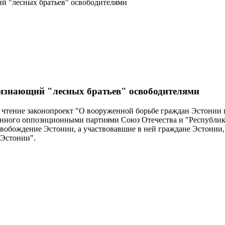
й "лесных братьев" освободителями
ризнающий "лесных братьев" освободителями
 чтение законопроект "О вооруженной борьбе граждан Эстонии 
ленного оппозиционными партиями Союз Отечества и "Республик
обождение Эстонии, а участвовавшие в ней граждане Эстонии, в
 Эстонии".