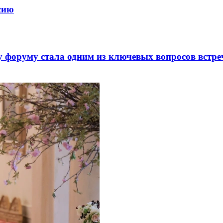
ссию
 форуму стала одним из ключевых вопросов встре