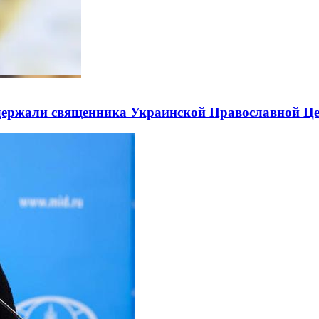
держали священника Украинской Православной Ц