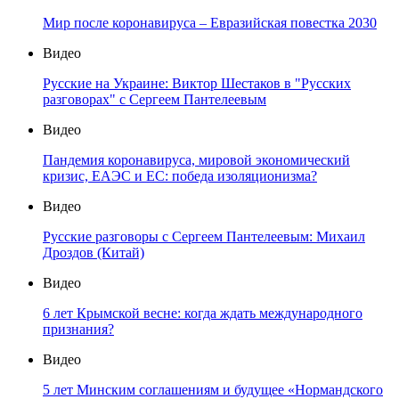
Мир после коронавируса – Евразийская повестка 2030
Видео
Русские на Украине: Виктор Шестаков в "Русских
разговорах" с Сергеем Пантелеевым
Видео
Пандемия коронавируса, мировой экономический
кризис, ЕАЭС и ЕС: победа изоляционизма?
Видео
Русские разговоры с Сергеем Пантелеевым: Михаил
Дроздов (Китай)
Видео
6 лет Крымской весне: когда ждать международного
признания?
Видео
5 лет Минским соглашениям и будущее «Нормандского