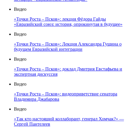
Видео
«Точки Роста – Псков»: лекция Фёдора Гайды
«Евразийский союз: история, опрокинутая в будущее»
Видео
«Точки Роста – Псков»: Лекция Александра Гущина о
будущем Евразийской интеграции
Видео
«Точки Роста – Псков»: доклад Дмитрия Евстафьева и
экспертная дискуссия
Видео
«Точки Роста – Псков»: видеоприветствие сенатора
Владимира Джабарова
Видео
«Так кто настоящий коллаборант, генерал Хомчак?» —
Сергей Пантелеев