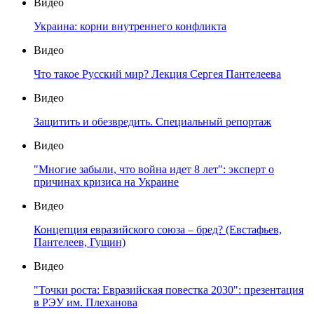
Видео
Украина: корни внутреннего конфликта
Видео
Что такое Русский мир? Лекция Сергея Пантелеева
Видео
Защитить и обезвредить. Специальный репортаж
Видео
"Многие забыли, что война идет 8 лет": эксперт о
причинах кризиса на Украине
Видео
Концепция евразийского союза – бред? (Евстафьев,
Пантелеев, Гущин)
Видео
"Точки роста: Евразийская повестка 2030": презентация
в РЭУ им. Плеханова