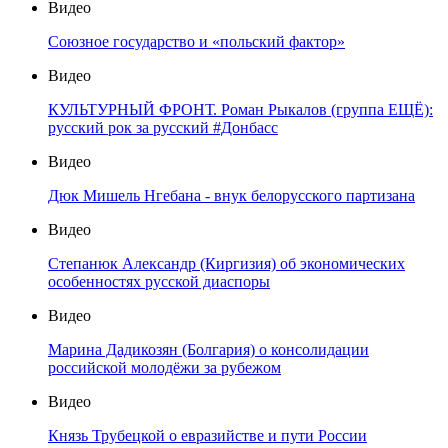
Видео
Союзное государство и «польский фактор»
Видео
КУЛЬТУРНЫЙ ФРОНТ. Роман Рыкалов (группа ЕЩЁ):
русский рок за русский #Донбасс
Видео
Дюк Мишель Нгебана - внук белорусского партизана
Видео
Степанюк Александр (Киргизия) об экономических
особенностях русской диаспоры
Видео
Марина Дадикозян (Болгария) о консолидации
российской молодёжи за рубежом
Видео
Князь Трубецкой о евразийстве и пути России