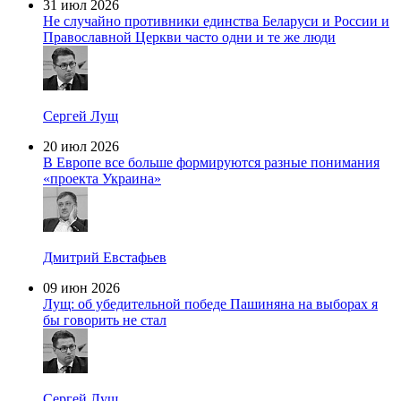
31 июл 2026
Не случайно противники единства Беларуси и России и
Православной Церкви часто одни и те же люди
Сергей Лущ
20 июл 2026
В Европе все больше формируются разные понимания
«проекта Украина»
Дмитрий Евстафьев
09 июн 2026
Лущ: об убедительной победе Пашиняна на выборах я
бы говорить не стал
Сергей Лущ