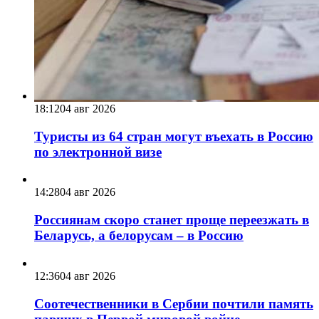
18:12
04 авг 2026
Туристы из 64 стран могут въехать в Россию
по электронной визе
14:28
04 авг 2026
Россиянам скоро станет проще переезжать в
Беларусь, а белорусам – в Россию
12:36
04 авг 2026
Соотечественники в Сербии почтили память