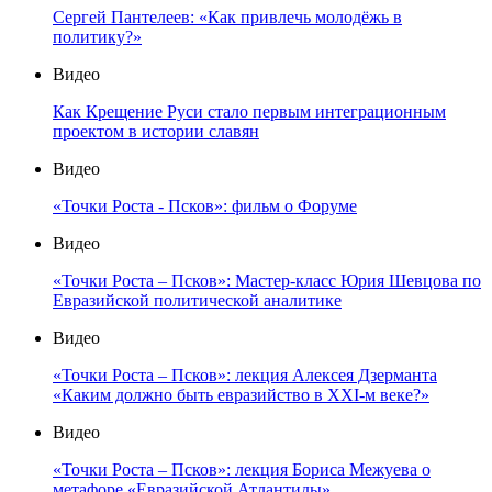
Сергей Пантелеев: «Как привлечь молодёжь в
политику?»
Видео
Как Крещение Руси стало первым интеграционным
проектом в истории славян
Видео
«Точки Роста - Псков»: фильм о Форуме
Видео
«Точки Роста – Псков»: Мастер-класс Юрия Шевцова по
Евразийской политической аналитике
Видео
«Точки Роста – Псков»: лекция Алексея Дзерманта
«Каким должно быть евразийство в XXI-м веке?»
Видео
«Точки Роста – Псков»: лекция Бориса Межуева о
метафоре «Евразийской Атлантиды»