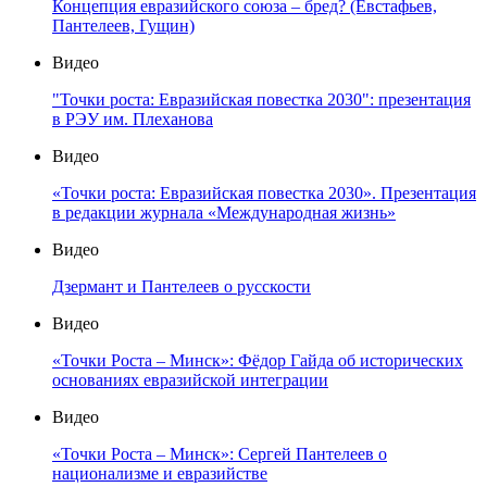
Концепция евразийского союза – бред? (Евстафьев,
Пантелеев, Гущин)
Видео
"Точки роста: Евразийская повестка 2030": презентация
в РЭУ им. Плеханова
Видео
«Точки роста: Евразийская повестка 2030». Презентация
в редакции журнала «Международная жизнь»
Видео
Дзермант и Пантелеев о русскости
Видео
«Точки Роста – Минск»: Фёдор Гайда об исторических
основаниях евразийской интеграции
Видео
«Точки Роста – Минск»: Сергей Пантелеев о
национализме и евразийстве