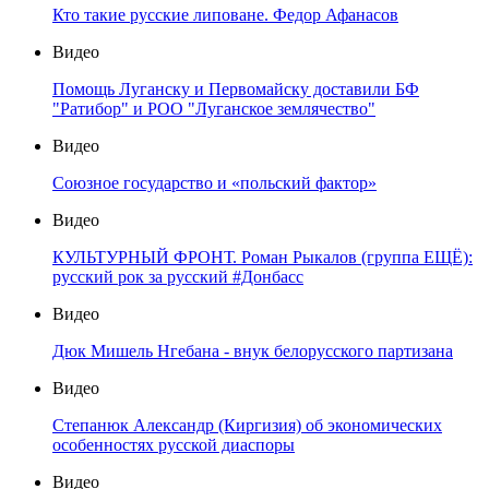
Кто такие русские липоване. Федор Афанасов
Видео
Помощь Луганску и Первомайску доставили БФ
"Ратибор" и РОО "Луганское землячество"
Видео
Союзное государство и «польский фактор»
Видео
КУЛЬТУРНЫЙ ФРОНТ. Роман Рыкалов (группа ЕЩЁ):
русский рок за русский #Донбасс
Видео
Дюк Мишель Нгебана - внук белорусского партизана
Видео
Степанюк Александр (Киргизия) об экономических
особенностях русской диаспоры
Видео