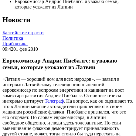
Еврокомиссар Андрис Пиебалгс: я уважаю семьи,
которые уезжают из Латвии
Новости
Балтийские страсти
Политика
Прибалтика
09:42
01 фев 2010
Еврокомиссар Андрис Пиебалгс: я уважаю
семьи, которые уезжают из Латвии
«Латвия — хороший дом для всех народов», — заявил в
интервью Латвийскому телевидению нынешний
еврокомиссар по вопросам энергетики и кандидат на пост
комиссара развития Андрис Пиебалгс. Основные тезисы
интервью цитирует
Телеграф
. На вопрос, как он оценивает то,
что в Латвии многие автоводители прикрепляют к своим
машинам российские флажки, Пиебалгс признался, что это
его огорчает. По словам еврокомиссара, в Латвии —
свободное общество, и люди здесь толерантные. Но если
вывешивание флажков демонстрирует принадлежность
другой стране, может, тогда стоило бы туда переехать на