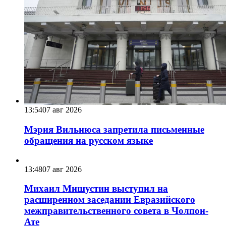
13:54
07 авг 2026
Мэрия Вильнюса запретила письменные
обращения на русском языке
13:48
07 авг 2026
Михаил Мишустин выступил на
расширенном заседании Евразийского
межправительственного совета в Чолпон-
Ате