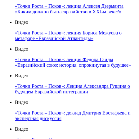
«Точки Роста – Псков»: лекция Алексея Дзерманта
«Каким должно быть евразийство в XXI-м веке?»
Видео
«Точки Роста – Псков»: лекция Бориса Межуева о
метафоре «Евразийской Атлантиды»
Видео
«Точки Роста – Псков»: лекция Фёдора Гайды
«Евразийский союз: история, опрокинутая в будущее»
Видео
«Точки Роста – Псков»: Лекция Александра Гущина о
будущем Евразийской интеграции
Видео
«Точки Роста – Псков»: доклад Дмитрия Евстафьева и
экспертная дискуссия
Видео