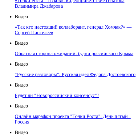
«Точки Роста – Псков»: видеоприветствие сенатора
Владимира Джабарова
Видео
«Так кто настоящий коллаборант, генерал Хомчак?» —
Сергей Пантелеев
Видео
Обратная сторона ожиданий: будни российского Крыма
Видео
"Русские разговоры": Русская идея Федора Достоевского
Видео
Будет ли "Новороссийский консенсус"?
Видео
Онлайн-марафон проекта "Точки Роста": День пятый -
Россия
Видео