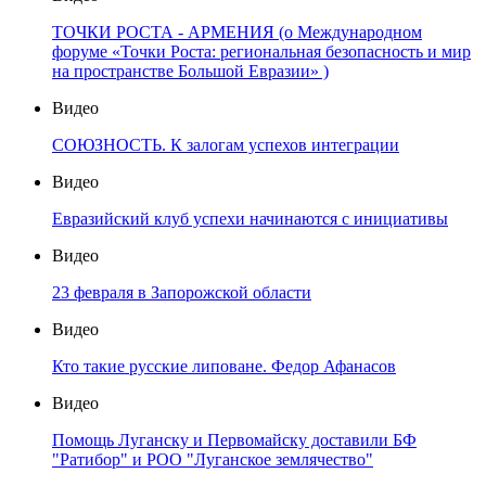
ТОЧКИ РОСТА - АРМЕНИЯ (о Международном
форуме «Точки Роста: региональная безопасность и мир
на пространстве Большой Евразии» )
Видео
СОЮЗНОСТЬ. К залогам успехов интеграции
Видео
Евразийский клуб успехи начинаются с инициативы
Видео
23 февраля в Запорожской области
Видео
Кто такие русские липоване. Федор Афанасов
Видео
Помощь Луганску и Первомайску доставили БФ
"Ратибор" и РОО "Луганское землячество"