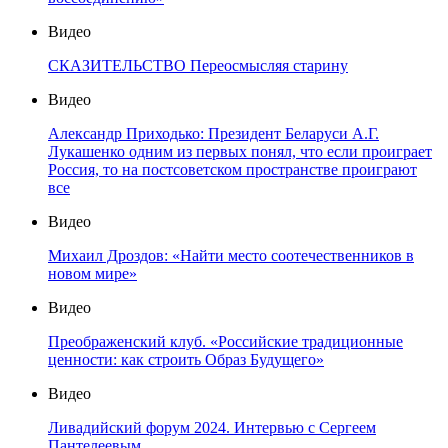
Видео
СКАЗИТЕЛЬСТВО Переосмысляя старину
Видео
Александр Приходько: Президент Беларуси А.Г.
Лукашенко одним из первых понял, что если проиграет
Россия, то на постсоветском пространстве проиграют
все
Видео
Михаил Дроздов: «Найти место соотечественников в
новом мире»
Видео
Преображенский клуб. «Российские традиционные
ценности: как строить Образ Будущего»
Видео
Ливадийский форум 2024. Интервью с Сергеем
Пантелеевым