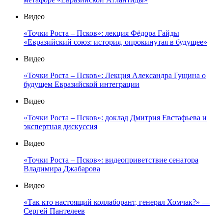
Видео
«Точки Роста – Псков»: лекция Фёдора Гайды
«Евразийский союз: история, опрокинутая в будущее»
Видео
«Точки Роста – Псков»: Лекция Александра Гущина о
будущем Евразийской интеграции
Видео
«Точки Роста – Псков»: доклад Дмитрия Евстафьева и
экспертная дискуссия
Видео
«Точки Роста – Псков»: видеоприветствие сенатора
Владимира Джабарова
Видео
«Так кто настоящий коллаборант, генерал Хомчак?» —
Сергей Пантелеев