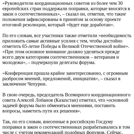
«Руководители координационных советов из более чем 30
европейских стран поддержали поправки, которые вносятся в
закон о соотечественниках», – сказал он, отметив, что такие
положения зафиксированы в принятом за основу проекте
итоговой резолюции, который «будет еще доработан».
По его словам, все участники также отметили «необходимость
приложить самые активные усилия с тем, чтобы достойно
отметить 65-летие Победы в Великой Отечественной войне».
«При этом основное внимание должно уделяться прежде
всего двум категориям соотечественников – ветеранам и
молодежи», – подчеркнули делегаты форума.
«Конференция прошла крайне заинтересованно, с огромным
разбросом мнений, предложений, инициатив», – сказал в
заключение Чепурин.
В свою очередь, председатель Всемирного координационного
совета Алексей Лобанов (Казахстан) отметил, что «основной
задачей форума было обменяться мнениями, поставить
вопросы, наметить пути их решения».
Так, по его словам, внесенные в российскую Госдуму
поправки в закон о соотечественниках разрабатывались в том
числе с учетом рекомендаций подобных форумов. Сейчас,