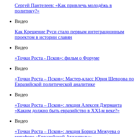
Сергей Пантелеев: «Как привлечь молодёжь в
политику?»
Видео
Как Крещение Руси стало первым интеграционным
проектом в истории славян
Видео
«Точки Роста - Псков»: фильм о Форуме
Видео
«Точки Роста – Псков»: Мастер-класс Юрия Шевцова по
Евразийской политической аналитике
Видео
«Точки Роста – Псков»: лекция Алексея Дзерманта
«Каким должно быть евразийство в XXI-м веке?»
Видео
«Точки Роста – Псков»: лекция Бориса Межуева о
метафоре «Евразийской Атлантиды»