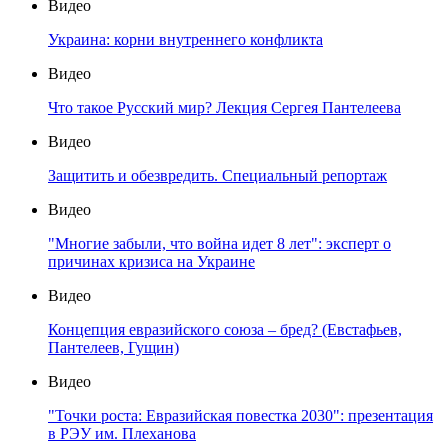
Видео
Украина: корни внутреннего конфликта
Видео
Что такое Русский мир? Лекция Сергея Пантелеева
Видео
Защитить и обезвредить. Специальный репортаж
Видео
"Многие забыли, что война идет 8 лет": эксперт о
причинах кризиса на Украине
Видео
Концепция евразийского союза – бред? (Евстафьев,
Пантелеев, Гущин)
Видео
"Точки роста: Евразийская повестка 2030": презентация
в РЭУ им. Плеханова