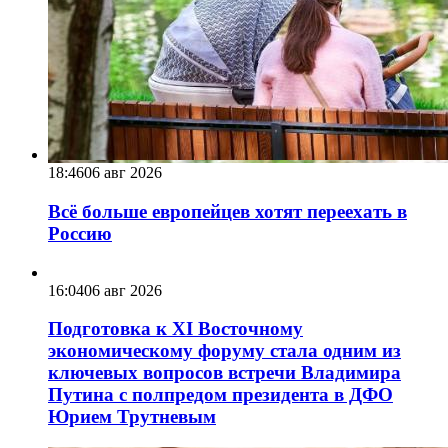
18:46
06 авг 2026
Всё больше европейцев хотят переехать в
Россию
16:04
06 авг 2026
Подготовка к XI Восточному
экономическому форуму стала одним из
ключевых вопросов встречи Владимира
Путина с полпредом президента в ДФО
Юрием Трутневым