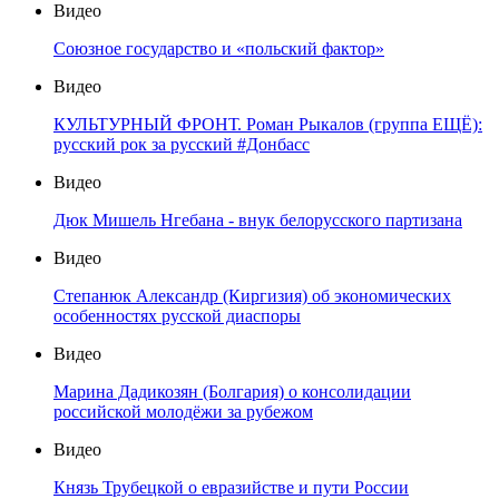
Видео
Союзное государство и «польский фактор»
Видео
КУЛЬТУРНЫЙ ФРОНТ. Роман Рыкалов (группа ЕЩЁ):
русский рок за русский #Донбасс
Видео
Дюк Мишель Нгебана - внук белорусского партизана
Видео
Степанюк Александр (Киргизия) об экономических
особенностях русской диаспоры
Видео
Марина Дадикозян (Болгария) о консолидации
российской молодёжи за рубежом
Видео
Князь Трубецкой о евразийстве и пути России