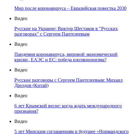
Мир после коронавируса – Евразийская повестка 2030
Видео
Русские на Украине: Виктор Шестаков в "Русских
разговорах" с Сергеем Пантелеевым
Видео
Пандемия коронавируса, мировой экономический
кризис, ЕАЭС и ЕС: победа изоляционизма?
Видео
Русские разговоры с Сергеем Пантелеевым: Михаил
Дроздов (Китай)
Видео
6 лет Крымской весне: когда ждать международного
признания?
Видео
5 лет Минским соглашениям и будущее «Нормандского