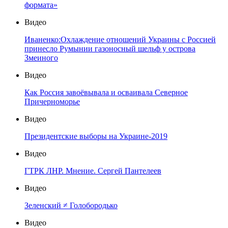
формата»
Видео
Иваненко:Охлаждение отношений Украины с Россией
принесло Румынии газоносный шельф у острова
Змеиного
Видео
Как Россия завоёвывала и осваивала Северное
Причерноморье
Видео
Президентские выборы на Украине-2019
Видео
ГТРК ЛНР. Мнение. Сергей Пантелеев
Видео
Зеленский ≠ Голобородько
Видео