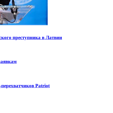
ского преступника в Латвии
заявкам
-перехватчиков Patriot