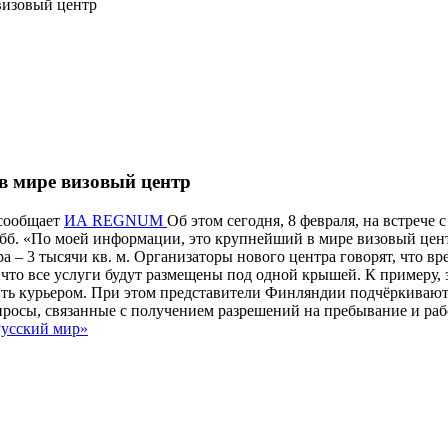
визовый центр
в мире визовый центр
 сообщает
ИА REGNUM
Об этом сегодня, 8 февраля, на встреч
. «По моей информации, это крупнейший в мире визовый центр. 
ра – 3 тысячи кв. м. Организаторы нового центра говорят, что 
, что все услуги будут размещены под одной крышей. К примеру, 
авить курьером. При этом представители Финляндии подчёркиваю
осы, связанные с получением разрешений на пребывание и работу
усский мир»