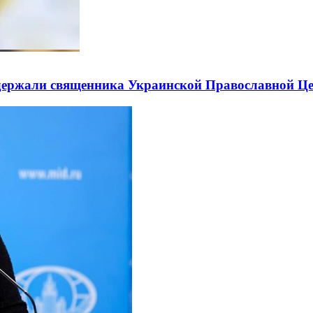
держали священника Украинской Православной Ц