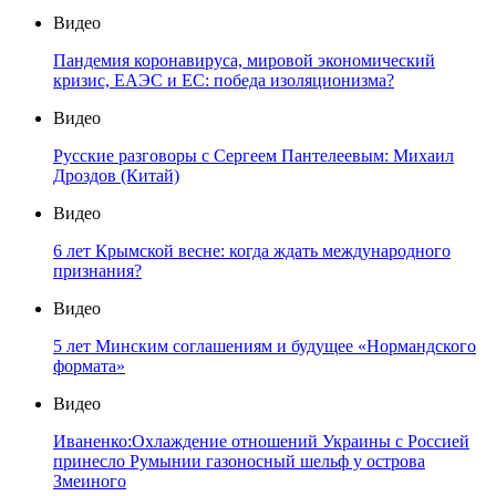
Видео
Пандемия коронавируса, мировой экономический
кризис, ЕАЭС и ЕС: победа изоляционизма?
Видео
Русские разговоры с Сергеем Пантелеевым: Михаил
Дроздов (Китай)
Видео
6 лет Крымской весне: когда ждать международного
признания?
Видео
5 лет Минским соглашениям и будущее «Нормандского
формата»
Видео
Иваненко:Охлаждение отношений Украины с Россией
принесло Румынии газоносный шельф у острова
Змеиного