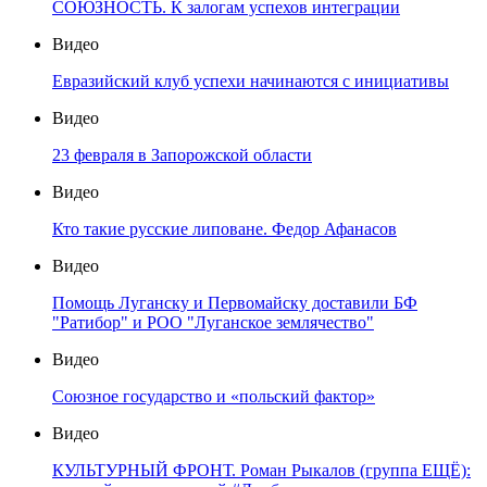
СОЮЗНОСТЬ. К залогам успехов интеграции
Видео
Евразийский клуб успехи начинаются с инициативы
Видео
23 февраля в Запорожской области
Видео
Кто такие русские липоване. Федор Афанасов
Видео
Помощь Луганску и Первомайску доставили БФ
"Ратибор" и РОО "Луганское землячество"
Видео
Союзное государство и «польский фактор»
Видео
КУЛЬТУРНЫЙ ФРОНТ. Роман Рыкалов (группа ЕЩЁ):