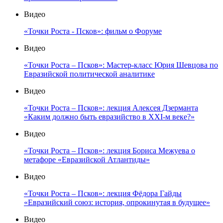
Видео
«Точки Роста - Псков»: фильм о Форуме
Видео
«Точки Роста – Псков»: Мастер-класс Юрия Шевцова по
Евразийской политической аналитике
Видео
«Точки Роста – Псков»: лекция Алексея Дзерманта
«Каким должно быть евразийство в XXI-м веке?»
Видео
«Точки Роста – Псков»: лекция Бориса Межуева о
метафоре «Евразийской Атлантиды»
Видео
«Точки Роста – Псков»: лекция Фёдора Гайды
«Евразийский союз: история, опрокинутая в будущее»
Видео