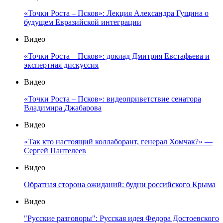
«Точки Роста – Псков»: Лекция Александра Гущина о
будущем Евразийской интеграции
Видео
«Точки Роста – Псков»: доклад Дмитрия Евстафьева и
экспертная дискуссия
Видео
«Точки Роста – Псков»: видеоприветствие сенатора
Владимира Джабарова
Видео
«Так кто настоящий коллаборант, генерал Хомчак?» —
Сергей Пантелеев
Видео
Обратная сторона ожиданий: будни российского Крыма
Видео
"Русские разговоры": Русская идея Федора Достоевского