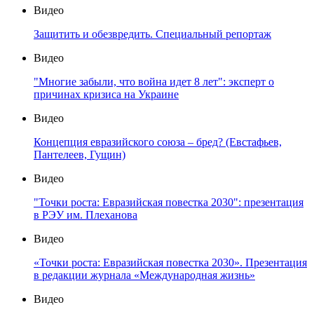
Видео
Защитить и обезвредить. Специальный репортаж
Видео
"Многие забыли, что война идет 8 лет": эксперт о
причинах кризиса на Украине
Видео
Концепция евразийского союза – бред? (Евстафьев,
Пантелеев, Гущин)
Видео
"Точки роста: Евразийская повестка 2030": презентация
в РЭУ им. Плеханова
Видео
«Точки роста: Евразийская повестка 2030». Презентация
в редакции журнала «Международная жизнь»
Видео