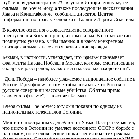
публичная демонстрация 23 августа в Историческом музее
фильма The Soviet Story, а также последующие высказывания
Лаара и Криштафовича, сообщила директор Центра
информации по правам человека в Таллине Лариса Семёнова.
В качестве основного доказательства совершённого
преступления Бекман приводит сам фильм. В его заявлении
поминутно указано, в чём именно и в каком конкретном
эпизоде фильма заключается разжигание вражды.
Бекман, в частности, утверждает, что "фильм показывает
фрагменты Парада Победы в Москве, которые смонтированы
с кадрами расстрелов, кусков тел и массовых захоронений".
"День Победы – наиболее уважаемое национальное событие в
России. Идея фильма в том, чтобы показать, что Россия и
русские совершили массовые убийства. Об этом прямо
заявлено в фильме", – поясняет Бекман.
Вчера фильм The Soviet Story был показан по одному из
национальных телеканалов Эстонии.
Министр иностранных дел Эстонии Урмас Паэт ранее заявил,
что никто в Эстонии не умаляет достоинств СССР в борьбе с
нацизмом, но с человеческой точки зрения оба этих режима