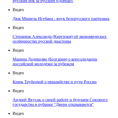
русский рок за русский #Донбасс
Видео
Дюк Мишель Нгебана - внук белорусского партизана
Видео
Степанюк Александр (Киргизия) об экономических
особенностях русской диаспоры
Видео
Марина Дадикозян (Болгария) о консолидации
российской молодёжи за рубежом
Видео
Князь Трубецкой о евразийстве и пути России
Видео
Андрей Якусик о своей работе и будущем Союзного
государства в рубрике "Двери открываются"
Видео