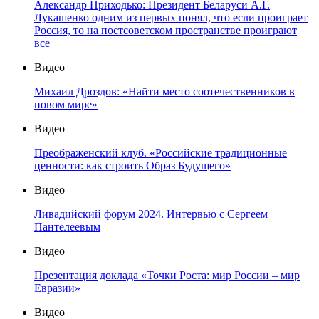
Александр Приходько: Президент Беларуси А.Г.
Лукашенко одним из первых понял, что если проиграет
Россия, то на постсоветском пространстве проиграют
все
Видео
Михаил Дроздов: «Найти место соотечественников в
новом мире»
Видео
Преображенский клуб. «Российские традиционные
ценности: как строить Образ Будущего»
Видео
Ливадийский форум 2024. Интервью с Сергеем
Пантелеевым
Видео
Презентация доклада «Точки Роста: мир России – мир
Евразии»
Видео