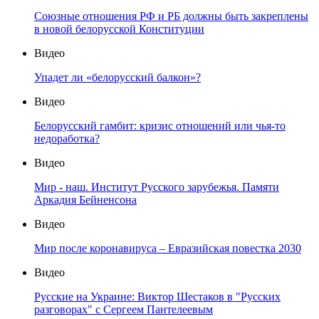
Союзные отношения РФ и РБ должны быть закреплены
в новой белорусской Конституции
Видео
Упадет ли «белорусский балкон»?
Видео
Белорусский гамбит: кризис отношений или чья-то
недоработка?
Видео
Мир - наш. Институт Русского зарубежья. Памяти
Аркадия Бейненсона
Видео
Мир после коронавируса – Евразийская повестка 2030
Видео
Русские на Украине: Виктор Шестаков в "Русских
разговорах" с Сергеем Пантелеевым