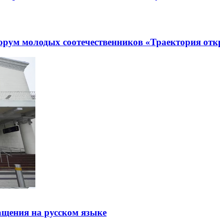
рум молодых соотечественников «Траектория отк
щения на русском языке