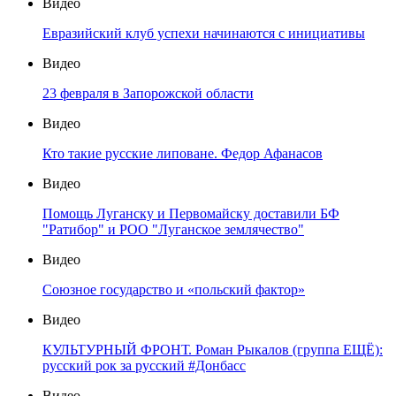
Видео
Евразийский клуб успехи начинаются с инициативы
Видео
23 февраля в Запорожской области
Видео
Кто такие русские липоване. Федор Афанасов
Видео
Помощь Луганску и Первомайску доставили БФ
"Ратибор" и РОО "Луганское землячество"
Видео
Союзное государство и «польский фактор»
Видео
КУЛЬТУРНЫЙ ФРОНТ. Роман Рыкалов (группа ЕЩЁ):
русский рок за русский #Донбасс
Видео