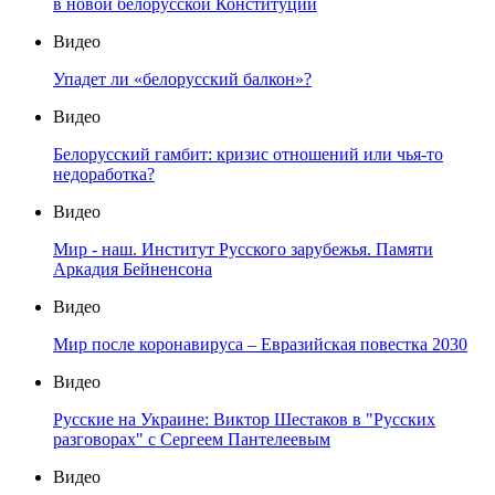
в новой белорусской Конституции
Видео
Упадет ли «белорусский балкон»?
Видео
Белорусский гамбит: кризис отношений или чья-то
недоработка?
Видео
Мир - наш. Институт Русского зарубежья. Памяти
Аркадия Бейненсона
Видео
Мир после коронавируса – Евразийская повестка 2030
Видео
Русские на Украине: Виктор Шестаков в "Русских
разговорах" с Сергеем Пантелеевым
Видео