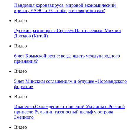
Пандемия коронавируса, мировой экономический
кризис, ЕАЭС и ЕС: победа изоляционизма?
Видео
Русские разговоры с Сергеем Пантелеевым: Михаил
Дроздов (Китай)
Видео
6 лет Крымской весне: когда ждать международного
признания?
Видео
5 лет Минским соглашениям и будущее «Нормандского
формата»
Видео
Иваненко:Охлаждение отношений Украины с Россией
принесло Румынии газоносный шельф у острова
Змеиного
Видео