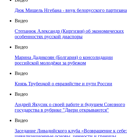
Дюк Мишель Нгебана - внук белорусского партизана
Видео
Степанюк Александр (Киргизия) об экономических
особенностях русской диаспоры
Видео
Марина Дадикозян (Болгария) о консолидации
российской молодёжи за рубежом
Видео
Князь Трубецкой о евразийстве и пути России
Видео
Андрей Якусик о своей работе и будущем Союзного
государства в рубрике "Двери открываются"
Видео
Заседание Ливадийского клуба «Возвращение к себе:
цивилизационные основы, ценности и границы