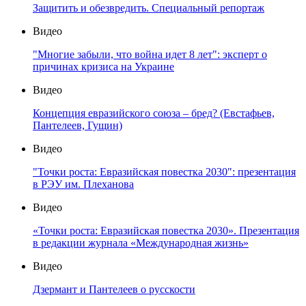
Защитить и обезвредить. Специальный репортаж
Видео
"Многие забыли, что война идет 8 лет": эксперт о
причинах кризиса на Украине
Видео
Концепция евразийского союза – бред? (Евстафьев,
Пантелеев, Гущин)
Видео
"Точки роста: Евразийская повестка 2030": презентация
в РЭУ им. Плеханова
Видео
«Точки роста: Евразийская повестка 2030». Презентация
в редакции журнала «Международная жизнь»
Видео
Дзермант и Пантелеев о русскости