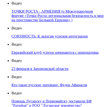
Видео
ТОЧКИ РОСТА - АРМЕНИЯ (о Международном
форуме «Точки Роста: региональная безопасность и мир
на пространстве Большой Евразии» )
Видео
СОЮЗНОСТЬ. К залогам успехов интеграции
Видео
Евразийский клуб успехи начинаются с инициативы
Видео
23 февраля в Запорожской области
Видео
Кто такие русские липоване. Федор Афанасов
Видео
Помощь Луганску и Первомайску доставили БФ
"Ратибор" и РОО "Луганское землячество"