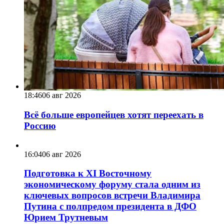
18:46
06 авг 2026
Всё больше европейцев хотят переехать в
Россию
16:04
06 авг 2026
Подготовка к XI Восточному
экономическому форуму стала одним из
ключевых вопросов встречи Владимира
Путина с полпредом президента в ДФО
Юрием Трутневым