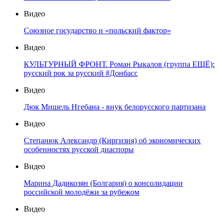
Видео
Союзное государство и «польский фактор»
Видео
КУЛЬТУРНЫЙ ФРОНТ. Роман Рыкалов (группа ЕЩЁ):
русский рок за русский #Донбасс
Видео
Дюк Мишель Нгебана - внук белорусского партизана
Видео
Степанюк Александр (Киргизия) об экономических
особенностях русской диаспоры
Видео
Марина Дадикозян (Болгария) о консолидации
российской молодёжи за рубежом
Видео