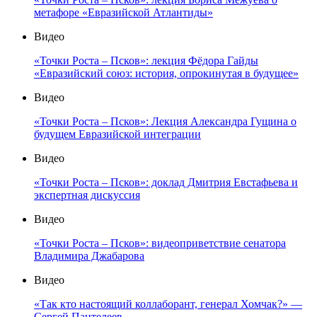
метафоре «Евразийской Атлантиды»
Видео
«Точки Роста – Псков»: лекция Фёдора Гайды
«Евразийский союз: история, опрокинутая в будущее»
Видео
«Точки Роста – Псков»: Лекция Александра Гущина о
будущем Евразийской интеграции
Видео
«Точки Роста – Псков»: доклад Дмитрия Евстафьева и
экспертная дискуссия
Видео
«Точки Роста – Псков»: видеоприветствие сенатора
Владимира Джабарова
Видео
«Так кто настоящий коллаборант, генерал Хомчак?» —
Сергей Пантелеев