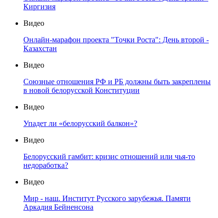
Киргизия
Видео
Онлайн-марафон проекта "Точки Роста": День второй -
Казахстан
Видео
Союзные отношения РФ и РБ должны быть закреплены
в новой белорусской Конституции
Видео
Упадет ли «белорусский балкон»?
Видео
Белорусский гамбит: кризис отношений или чья-то
недоработка?
Видео
Мир - наш. Институт Русского зарубежья. Памяти
Аркадия Бейненсона