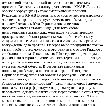
имеют свой экономический интерес в энергетических
проектах. Все эти "маски-шоу", устроенные KNAB (Бюро по
борьбе с коррупцией) - тоже американские происки.
Руководителя KNAB Вилнитиса, относительно независимого
человека, отправили в отпуск. Вместо него "командовать
парадом" осталась Юта Стрике, а она известная
проамериканская ставленница. Для того чтобы
нейтрализовать латвийских олигархов на политическом
пространстве, и были проведены масштабные обыски у
Андриса Шкеле, Айнара Шлесерса и Айвара Лембергса. А
возбуждение дела против Шлесерса было предпринято только
затем, чтобы по возможности отстранить его от дел Рижского
свободного порта. Известно, что Шлесерс вел переговоры с
россиянами о строительстве газового терминала. Так что тут
налицо еще и попытка выйти из под российского влияния в
энергетической области. В результате американцы
подтолкнули Затлерса на его позавчерашней встрече в
Варшаве к тому, чтобы он объявил о роспуске Сейма и
окончательно дестабилизировал обстановку в стране. Так что
Затлерса просто использовали" - заявил экономист. Гапоненко
полагает, что на референдуме народ выступит за роспуск
парламента, однако, в ближайшей перспективе не стоит ждать
ни политической, ни экономической стабильности. "О том,
кого теперь попытаются продвинуть в президенты, пока
говорить рано, но я думаю, что эта фигура определится в