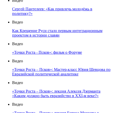
Видео
Сергей Пантелеев: «Как привлечь молодёжь в
политику?»
Видео
Как Крещение Руси стало первым интеграционным
проектом в истории славян
Видео
«Точки Роста - Псков»: фильм о Форуме
Видео
«Точки Роста – Псков»: Мастер-класс Юрия Шевцова по
Евразийской политической аналитике
Видео
«Точки Роста – Псков»: лекция Алексея Дзерманта
«Каким должно быть евразийство в XXI-м веке?»
Видео
«Точки Роста – Псков»: лекция Бориса Межуева о