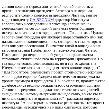
Латвия вошла в период длительной нестабильности, а
причины заявления президента Затлерса о намерении
распустить Сейм находятся за пределами Латвии, заявил
корреспонденту
ИА REGNUM
директор Института
европейских исследований Александр Гапоненко. "У
американцев на сегодняшний день есть очень большие
интересы в газовом секторе, - рассказал Гапоненко. - Нужна
европейская площадка для экспорта выработанного ими так
называемого неконвенционного, сланцевого газа, которым
себя они уже обеспечили. В качестве такой площадки были
выбраны страны Прибалтики, в первую очередь, Латвия.
Последние три недели шло обсуждение строительства
терминала сжиженного газа на территории Прибалтики. Но
газ надо не только реализовывать, но и где-то хранить, а
Инчукалнское газохранилище для этого вполне подходит".
"Для того чтобы реализовать проект, стоимостью несколько
миллиардов евро, необходима политическая поддержка на
уровне премьера и президента. Но, во-первых, правительство
Домбровскиса решило расплатиться с огромными долгами
Латвии посредством продажи энергетических мощностей
скандинавам. Потому американцам надо было, во что бы то
ни стало скинуть это правительство" - рассказал директор
института. "А во-вторых, в попытке реализовать этот проект
американцы натолкнулись на наших олигархов, которые