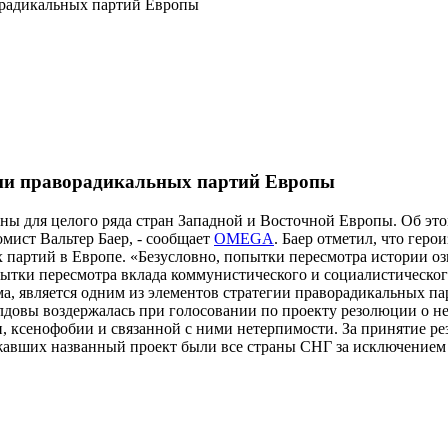
орадикальных партий Европы
гии праворадикальных партий Европы
ны для целого ряда стран Западной и Восточной Европы. Об это
омист Вальтер Баер, - сообщает
OMEGA
. Баер отметил, что гер
 партий в Европе. «Безусловно, попытки пересмотра истории о
ытки пересмотра вклада коммунистического и социалистического
а, является одним из элементов стратегии праворадикальных па
овы воздержалась при голосовании по проекту резолюции о н
 ксенофобии и связанной с ними нетерпимости. За принятие ре
жавших названный проект были все страны СНГ за исключение