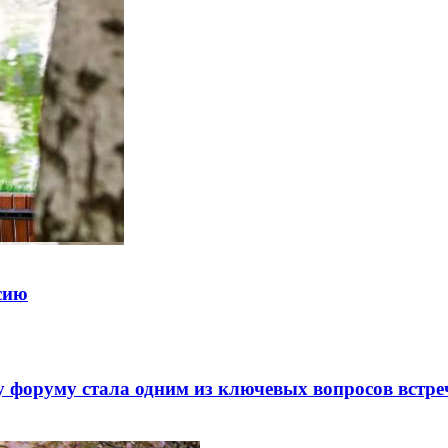
ссию
 форуму стала одним из ключевых вопросов встре