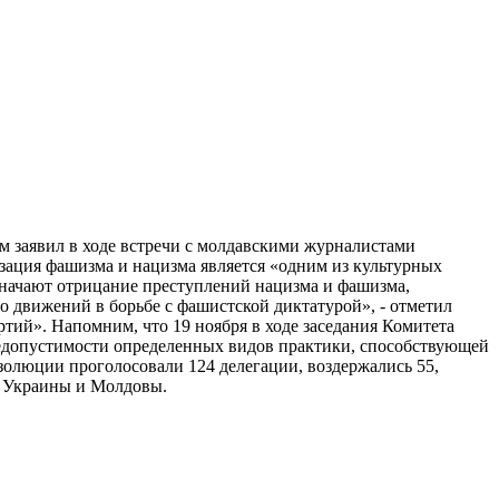
м заявил в ходе встречи с молдавскими журналистами
оизация фашизма и нацизма является «одним из культурных
значают отрицание преступлений нацизма и фашизма,
 движений в борьбе с фашистской диктатурой», - отметил
ртий». Напомним, что 19 ноября в ходе заседания Комитета
едопустимости определенных видов практики, способствующей
золюции проголосовали 124 делегации, воздержались 55,
м Украины и Молдовы.