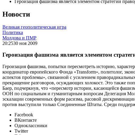
Героизация фашизма является элементом стратегии прав
Новости
Великая геополитическая игра
Политика
Молдова и ПМР
20:25
30 ноя 2009
Героизация фашизма является элементом страте
Героизация фашизма, попытки пересмотреть историю, характер
координатор европейского Фонда «Transform», политолог, экон
аспектов проблемы», связанной с усилением праворадикальных
прекращение разговоров, осуждающих холокост. Это также поп
Баер, подчеркнув, что «пересмотр истории, касающейся фашизм
ООН по социальным и гуманитарным вопросам Делегация Молд
эскалации современных форм расизма, расовой дискриминации,
против выступили только Соединенные Штаты. Среди поддер
Facebook
ВКонтакте
Одноклассники
Twitter