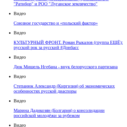
"Ратибор" и РОО "Луганское землячество"
Видео
Союзное государство и «польский фактор»
Видео
КУЛЬТУРНЫЙ ФРОНТ. Роман Рыкалов (группа ЕЩЁ):
русский рок за русский #Донбасс
Видео
Дюк Мишель Нгебана - внук белорусского партизана
Видео
Степанюк Александр (Киргизия) об экономических
особенностях русской диаспоры
Видео
Марина Дадикозян (Болгария) о консолидации
российской молодёжи за рубежом
Видео