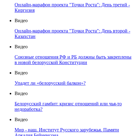
Онлайн-марафон проекта "Точки Роста": День третий -
Киргизия
Видео
Онлайн-марафон проекта "Точки Роста": День второй -
Казахстан
Видео
Союзные отношения РФ и РБ должны быть закреплены
в новой белорусской Конституции
Видео
Упадет ли «белорусский балкон»?
Видео
Белорусский гамбит: кризис отношений или чья-то
недоработка?
Видео
Мир - наш. Институт Русского зарубежья. Памяти
Аркадия Бейненсона