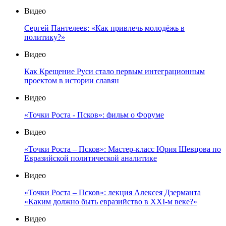
Видео
Сергей Пантелеев: «Как привлечь молодёжь в
политику?»
Видео
Как Крещение Руси стало первым интеграционным
проектом в истории славян
Видео
«Точки Роста - Псков»: фильм о Форуме
Видео
«Точки Роста – Псков»: Мастер-класс Юрия Шевцова по
Евразийской политической аналитике
Видео
«Точки Роста – Псков»: лекция Алексея Дзерманта
«Каким должно быть евразийство в XXI-м веке?»
Видео