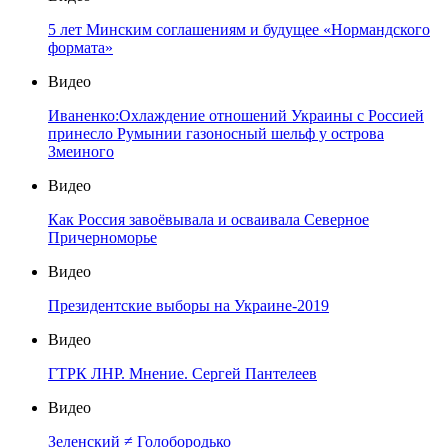
5 лет Минским соглашениям и будущее «Нормандского
формата»
Видео
Иваненко:Охлаждение отношений Украины с Россией
принесло Румынии газоносный шельф у острова
Змеиного
Видео
Как Россия завоёвывала и осваивала Северное
Причерноморье
Видео
Президентские выборы на Украине-2019
Видео
ГТРК ЛНР. Мнение. Сергей Пантелеев
Видео
Зеленский ≠ Голобородько