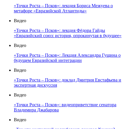
«Точки Роста – Псков»: лекция Бориса Межуева о
метафоре «Евразийской Атлантиды»
Видео
«Точки Роста – Псков»: лекция Фёдора Гайды
«Евразийский союз: история, опрокинутая в будущее»
Видео
«Точки Роста – Псков»: Лекция Александра Гущина о
будущем Евразийской интеграции
Видео
«Точки Роста – Псков»: доклад Дмитрия Евстафьева и
экспертная дискуссия
Видео
«Точки Роста – Псков»: видеоприветствие сенатора
Владимира Джабарова
Видео