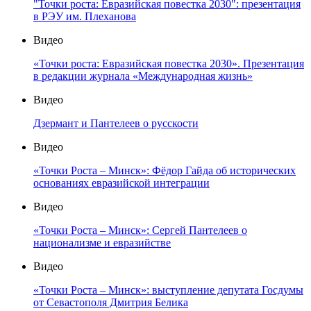
"Точки роста: Евразийская повестка 2030": презентация
в РЭУ им. Плеханова
Видео
«Точки роста: Евразийская повестка 2030». Презентация
в редакции журнала «Международная жизнь»
Видео
Дзермант и Пантелеев о русскости
Видео
«Точки Роста – Минск»: Фёдор Гайда об исторических
основаниях евразийской интеграции
Видео
«Точки Роста – Минск»: Сергей Пантелеев о
национализме и евразийстве
Видео
«Точки Роста – Минск»: выступление депутата Госдумы
от Севастополя Дмитрия Белика