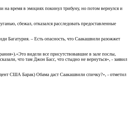
ии на время в эмоциях покинул трибуну, но потом вернулся и
ганью, сбежал, отказался расследовать предоставленные
онди Багатурия. – Есть опасность, что Саакашвили разожжет
рания»).«Это видели все присутствовавшие в зале послы,
азали, что там Джон Басс, что стыдно не вернуться», - заявил
идент США Барак) Обама даст Саакашвили спичку?», - отметил