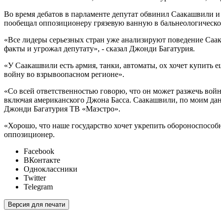
Во время дебатов в парламенте депутат обвинил Саакашвили и 
пообещал оппозиционеру грязевую ванную в бальнеологической
«Все лидеры серьезных стран уже анализируют поведение Саак
факты и угрожал депутату», - сказал Джонди Багатурия.
«У Саакашвили есть армия, танки, автоматы, ох хочет купить е
войну во взрывоопасном регионе».
«Со всей ответственностью говорю, что он может разжечь войн
включая американского Джона Басса. Саакашвили, по моим данны
Джонди Багатурия ТВ «Маэстро».
«Хорошo, что наше государство хочет укрепить обороноспособ
оппозиционер.
Facebook
ВКонтакте
Одноклассники
Twitter
Telegram
Версия для печати