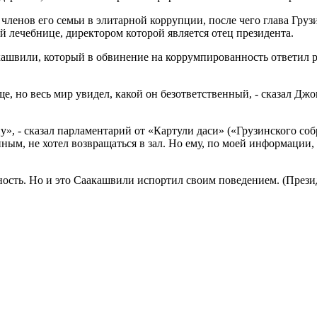
членов его семьи в элитарной коррупции, после чего глава Груз
 лечебнице, директором которой является отец президента.
ашвили, который в обвинение на коррумпированность ответил ру
ще, но весь мир увидел, какой он безответственный, - сказал Дж
у», - сказал парламентарий от «Картули даси» («Грузинского соб
м, не хотел возвращаться в зал. Но ему, по моей информации, ск
ность. Но и это Саакашвили испортил своим поведением. (През