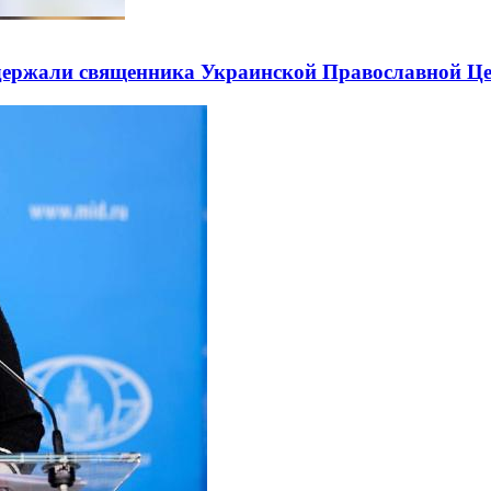
держали священника Украинской Православной Ц