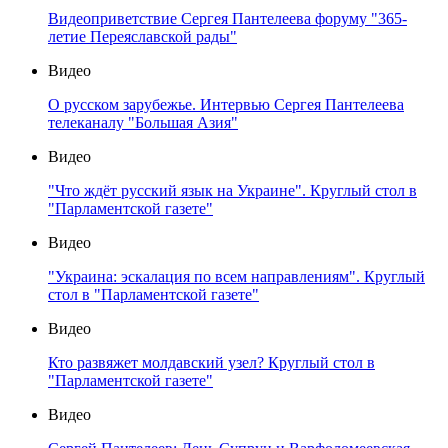
Видеоприветствие Сергея Пантелеева форуму "365-
летие Переяславской рады"
Видео
О русском зарубежье. Интервью Сергея Пантелеева
телеканалу "Большая Азия"
Видео
"Что ждёт русский язык на Украине". Круглый стол в
"Парламентской газете"
Видео
"Украина: эскалация по всем направлениям". Круглый
стол в "Парламентской газете"
Видео
Кто развяжет молдавский узел? Круглый стол в
"Парламентской газете"
Видео