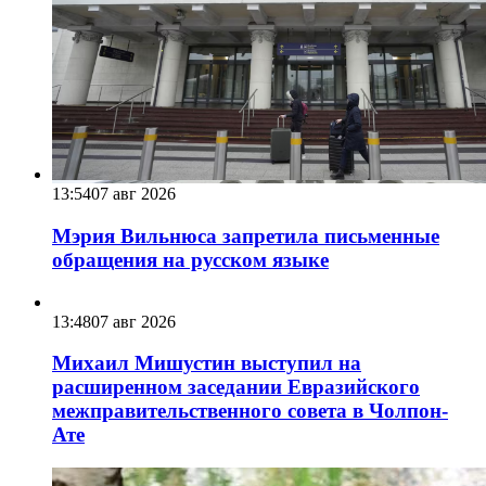
13:54
07 авг 2026
Мэрия Вильнюса запретила письменные
обращения на русском языке
13:48
07 авг 2026
Михаил Мишустин выступил на
расширенном заседании Евразийского
межправительственного совета в Чолпон-
Ате