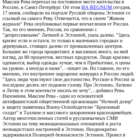
Максим Рева переехал на постоянное место жительства в
Россию, в Санкт-Петербург. Об этом
ИА REGNUM
сегодня,
17 июня, сообщили на портале Русской общины Эстонии со
ссылкой на самого Реву. Отмечается, что в своем "Живом
журнале" Рева опубликовал первые впечатления от России.
Так, по его мнению, Россия, по сравнению с
"депрессивными" Латвией и Эстонией, ушла далеко. "Здесь
кризис если и остался, то только в маленьких городках и
деревушках, стоящих далеко от промышленных центров.
Большие же города процветают, в магазинах много, на мой
взгляд, до 80 процентов, местных продуктов. Люди красиво
одеваются, выбор одежды лучше, чем в Прибалтике, и цены
на уровне, а иногда и ниже", - пишет он. Но главное, по его
мнению, это внутреннее ощущение живущих в России людей.
"Здесь люди чувствуют свое достоинство. Русские в России за
последние десять лет подняли голову. Про Эстонию, Латвию
и Литву в этом контексте писать не хочу", - добавил Рева.
Напомним, Максим Рева - один из основателей
антифашистской общественной организации "Ночной дозор"
в защиту памятника Воину-Освободителю "Бронзовый
солдат" в Таллине и массового захоронения красноармейцев.
Автор многочисленных статей в русскоязычных СМИ
Эстонии на тему межнациональных отношений и роста
неонацистских настроений в Эстонии. Неоднократно
задерживался Полицией безопасности Эстонии. Провел в