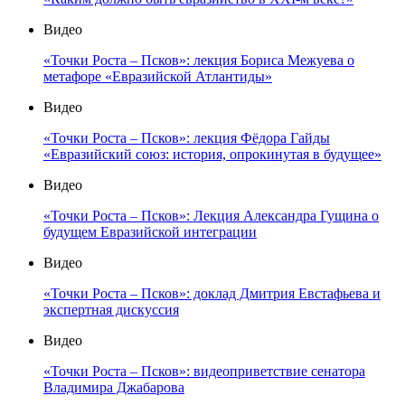
Видео
«Точки Роста – Псков»: лекция Бориса Межуева о
метафоре «Евразийской Атлантиды»
Видео
«Точки Роста – Псков»: лекция Фёдора Гайды
«Евразийский союз: история, опрокинутая в будущее»
Видео
«Точки Роста – Псков»: Лекция Александра Гущина о
будущем Евразийской интеграции
Видео
«Точки Роста – Псков»: доклад Дмитрия Евстафьева и
экспертная дискуссия
Видео
«Точки Роста – Псков»: видеоприветствие сенатора
Владимира Джабарова