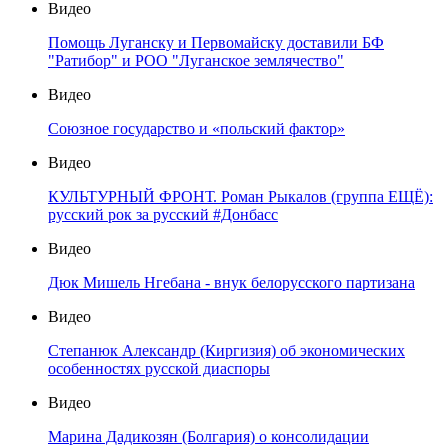
Видео
Помощь Луганску и Первомайску доставили БФ
"Ратибор" и РОО "Луганское землячество"
Видео
Союзное государство и «польский фактор»
Видео
КУЛЬТУРНЫЙ ФРОНТ. Роман Рыкалов (группа ЕЩЁ):
русский рок за русский #Донбасс
Видео
Дюк Мишель Нгебана - внук белорусского партизана
Видео
Степанюк Александр (Киргизия) об экономических
особенностях русской диаспоры
Видео
Марина Дадикозян (Болгария) о консолидации