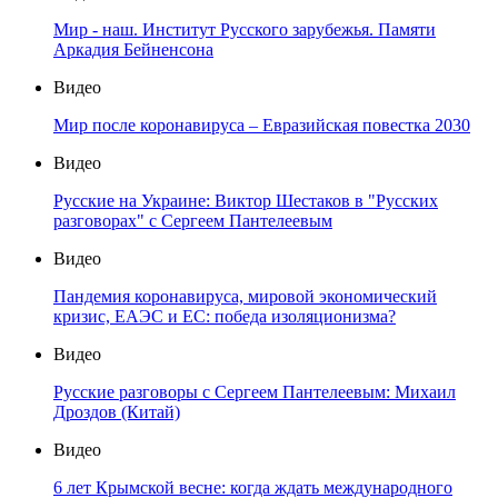
Мир - наш. Институт Русского зарубежья. Памяти
Аркадия Бейненсона
Видео
Мир после коронавируса – Евразийская повестка 2030
Видео
Русские на Украине: Виктор Шестаков в "Русских
разговорах" с Сергеем Пантелеевым
Видео
Пандемия коронавируса, мировой экономический
кризис, ЕАЭС и ЕС: победа изоляционизма?
Видео
Русские разговоры с Сергеем Пантелеевым: Михаил
Дроздов (Китай)
Видео
6 лет Крымской весне: когда ждать международного