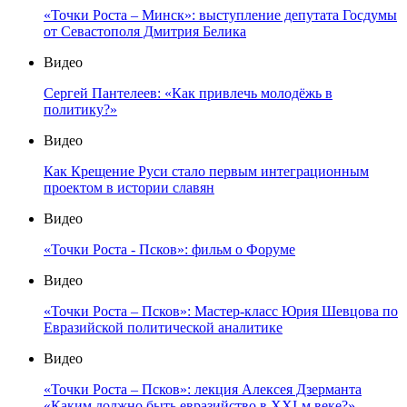
«Точки Роста – Минск»: выступление депутата Госдумы
от Севастополя Дмитрия Белика
Видео
Сергей Пантелеев: «Как привлечь молодёжь в
политику?»
Видео
Как Крещение Руси стало первым интеграционным
проектом в истории славян
Видео
«Точки Роста - Псков»: фильм о Форуме
Видео
«Точки Роста – Псков»: Мастер-класс Юрия Шевцова по
Евразийской политической аналитике
Видео
«Точки Роста – Псков»: лекция Алексея Дзерманта
«Каким должно быть евразийство в XXI-м веке?»