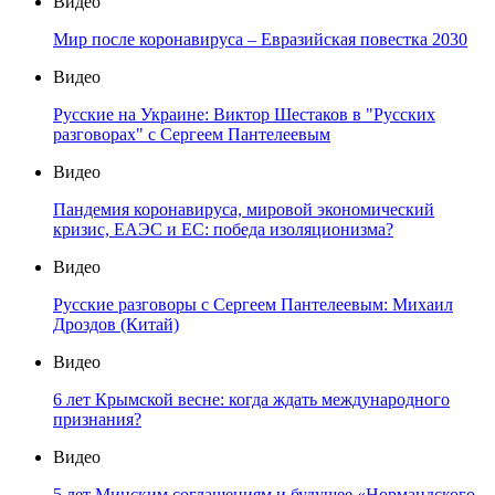
Видео
Мир после коронавируса – Евразийская повестка 2030
Видео
Русские на Украине: Виктор Шестаков в "Русских
разговорах" с Сергеем Пантелеевым
Видео
Пандемия коронавируса, мировой экономический
кризис, ЕАЭС и ЕС: победа изоляционизма?
Видео
Русские разговоры с Сергеем Пантелеевым: Михаил
Дроздов (Китай)
Видео
6 лет Крымской весне: когда ждать международного
признания?
Видео
5 лет Минским соглашениям и будущее «Нормандского