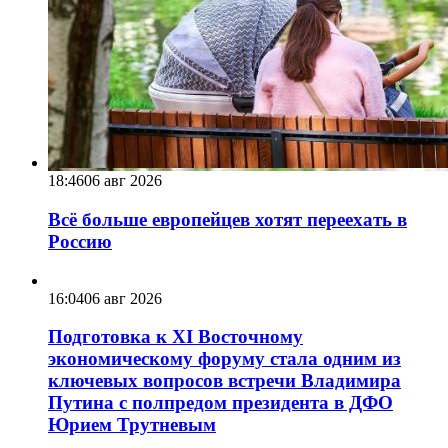
18:46
06 авг 2026
Всё больше европейцев хотят переехать в
Россию
16:04
06 авг 2026
Подготовка к XI Восточному
экономическому форуму стала одним из
ключевых вопросов встречи Владимира
Путина с полпредом президента в ДФО
Юрием Трутневым