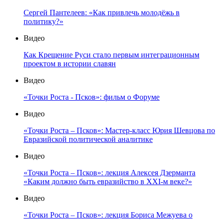
Сергей Пантелеев: «Как привлечь молодёжь в
политику?»
Видео
Как Крещение Руси стало первым интеграционным
проектом в истории славян
Видео
«Точки Роста - Псков»: фильм о Форуме
Видео
«Точки Роста – Псков»: Мастер-класс Юрия Шевцова по
Евразийской политической аналитике
Видео
«Точки Роста – Псков»: лекция Алексея Дзерманта
«Каким должно быть евразийство в XXI-м веке?»
Видео
«Точки Роста – Псков»: лекция Бориса Межуева о