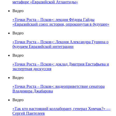
метафоре «Евразийской Атлантиды»
Видео
«Точки Роста – Псков»: лекция Фёдора Гайды
«Евразийский союз: история, опрокинутая в будущее»
Видео
«Точки Роста – Псков»: Лекция Александра Гущина о
будущем Евразийской интеграции
Видео
«Точки Роста – Псков»: доклад Дмитрия Евстафьева и
экспертная дискуссия
Видео
«Точки Роста – Псков»: видеоприветствие сенатора
Владимира Джабарова
Видео
«Так кто настоящий коллаборант, генерал Хомчак?» —
Сергей Пантелеев