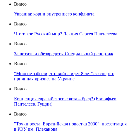
Видео
Украина: корни внутреннего конфликта
Видео
Что такое Русский мир? Лекция Сергея Пантелеева
Видео
Защитить и обезвредить. Специальный репортаж
Видео
"Многие забыли, что война идет 8 лет": эксперт о
причинах кризиса на Украине
Видео
Концепция евразийского союза – бред? (Евстафьев,
Пантелеев, Гущин)
Видео
"Точки роста: Евразийская повестка 2030": презентация
в РЭУ им. Плеханова