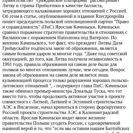
Правительство "Гражданской платформы" рассматривает
Литву и страны Прибалтики в качестве балласта,
затрудняющего налаживание хороших отношений с Россией.
Об этом в статье, опубликованной в издании Rzeczpospolitа
пишет председатель польской оппозиционной партии "Право
и справедливость" (ПиС) Ярослав Качиньски. Качиньски
сравнил поражение стратегии правительства в отношениях с
Вильнюсом с поражением Наполеона под Ватерлоо. По
мнению Качиньского, тот факт, что президент Литвы Даля
Грибаускайте подписала закон об образовании, является
самым большим ударом за многие года. "Даже под советской
оккупацией, до того, как Литва получила независимость в
1991 году, правила образования на самом деле были для
поляков во многих отношениях лучше, чем сегодня. Вопрос
закона об образовании на самом деле является лишь
кульминацией процесса только разрушения хороших польско-
литовских отношений ", - подчеркнул глава ПиС. Качиньски
также обвинил премьер-министра Дональда Туска, что тот
вместо того, чтобы продолжить активное участие в проекте
совместного с Литвой, Латвией и Эстонией строительства
АЭС в Висагинас, начал крениться в сторону форсируемого
Россией проекта строительства АЭС в Калининградской
области. Ярослав Качиньски видит явное желание
правительства Польши угодить России, с одновременной
наивной верой в то, что "если мы оставим нашим Балтийских