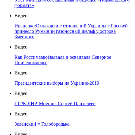
формата»
Видео
Иваненко:Охлаждение отношений Украины с Россией
принесло Румынии газоносный шельф у острова
Змеиного
Видео
Как Россия завоёвывала и осваивала Северное
Причерноморье
Видео
Президентские выборы на Украине-2019
Видео
ГТРК ЛНР. Мнение. Сергей Пантелеев
Видео
Зеленский ≠ Голобородько
Видео