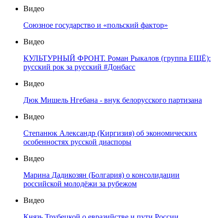
Видео
Союзное государство и «польский фактор»
Видео
КУЛЬТУРНЫЙ ФРОНТ. Роман Рыкалов (группа ЕЩЁ):
русский рок за русский #Донбасс
Видео
Дюк Мишель Нгебана - внук белорусского партизана
Видео
Степанюк Александр (Киргизия) об экономических
особенностях русской диаспоры
Видео
Марина Дадикозян (Болгария) о консолидации
российской молодёжи за рубежом
Видео
Князь Трубецкой о евразийстве и пути России