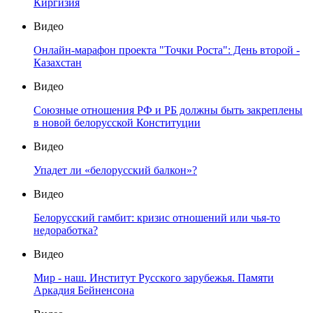
Киргизия
Видео
Онлайн-марафон проекта "Точки Роста": День второй -
Казахстан
Видео
Союзные отношения РФ и РБ должны быть закреплены
в новой белорусской Конституции
Видео
Упадет ли «белорусский балкон»?
Видео
Белорусский гамбит: кризис отношений или чья-то
недоработка?
Видео
Мир - наш. Институт Русского зарубежья. Памяти
Аркадия Бейненсона