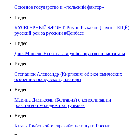
Союзное государство и «польский фактор»
Видео
КУЛЬТУРНЫЙ ФРОНТ. Роман Рыкалов (группа ЕЩЁ):
русский рок за русский #Донбасс
Видео
Дюк Мишель Нгебана - внук белорусского партизана
Видео
Степанюк Александр (Киргизия) об экономических
особенностях русской диаспоры
Видео
Марина Дадикозян (Болгария) о консолидации
российской молодёжи за рубежом
Видео
Князь Трубецкой о евразийстве и пути России