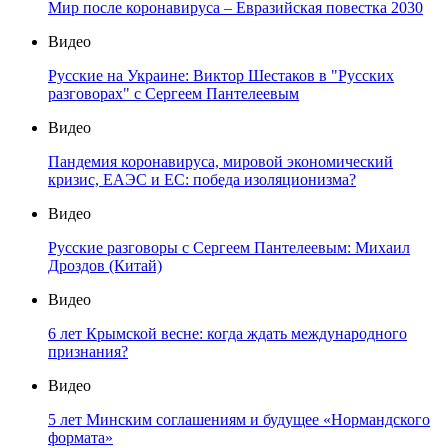
Мир после коронавируса – Евразийская повестка 2030
Видео
Русские на Украине: Виктор Шестаков в "Русских
разговорах" с Сергеем Пантелеевым
Видео
Пандемия коронавируса, мировой экономический
кризис, ЕАЭС и ЕС: победа изоляционизма?
Видео
Русские разговоры с Сергеем Пантелеевым: Михаил
Дроздов (Китай)
Видео
6 лет Крымской весне: когда ждать международного
признания?
Видео
5 лет Минским соглашениям и будущее «Нормандского
формата»