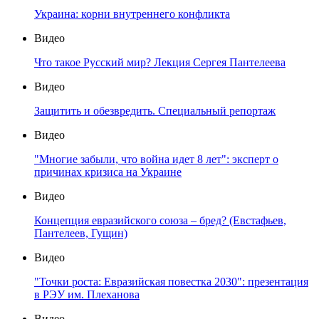
Украина: корни внутреннего конфликта
Видео
Что такое Русский мир? Лекция Сергея Пантелеева
Видео
Защитить и обезвредить. Специальный репортаж
Видео
"Многие забыли, что война идет 8 лет": эксперт о
причинах кризиса на Украине
Видео
Концепция евразийского союза – бред? (Евстафьев,
Пантелеев, Гущин)
Видео
"Точки роста: Евразийская повестка 2030": презентация
в РЭУ им. Плеханова
Видео