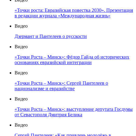
«Точки роста: Евразийская повестка 2030». Презентация
в редакции журнала «Международная жизнь»
Видео
Дзермант и Пантелеев о русскости
Видео
«Точки Роста – Минск»: Фёдор Гайда об исторических
основаниях евразийской интеграции
Видео
«Точки Роста – Минск»: Сергей Пантелеев о
национализме и евразийстве
Видео
«Точки Роста – Минск»: выступление депутата Госдумы
от Севастополя Дмитрия Белика
Видео
Сергей Пантелеев: «Как привлечь молодёжь в