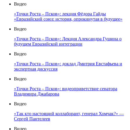
Видео
«Точки Роста – Псков»: лекция Фёдора Гайды
«Евразийский союз: история, опрокинутая в будущее»
Видео
«Точки Роста – Псков»: Лекция Александра Гущина о
будущем Евразийской интеграции
Видео
«Точки Роста – Псков»: доклад Дмитрия Евстафьева и
экспертная дискуссия
Видео
«Точки Роста – Псков»: видеоприветствие сенатора
Владимира Джабарова
Видео
«Так кто настоящий коллаборант, генерал Хомчак?» —
Сергей Пантелеев
Видео