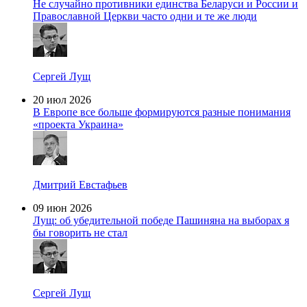
Не случайно противники единства Беларуси и России и
Православной Церкви часто одни и те же люди
Сергей Лущ
20 июл 2026
В Европе все больше формируются разные понимания
«проекта Украина»
Дмитрий Евстафьев
09 июн 2026
Лущ: об убедительной победе Пашиняна на выборах я
бы говорить не стал
Сергей Лущ