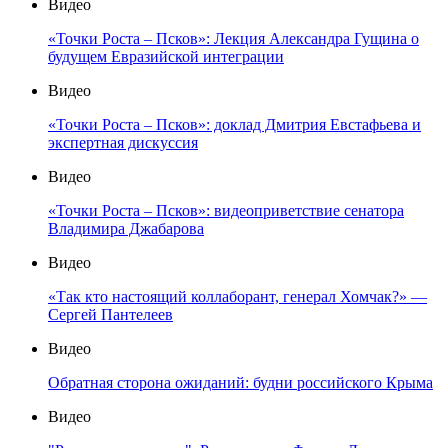
Видео
«Точки Роста – Псков»: Лекция Александра Гущина о
будущем Евразийской интеграции
Видео
«Точки Роста – Псков»: доклад Дмитрия Евстафьева и
экспертная дискуссия
Видео
«Точки Роста – Псков»: видеоприветствие сенатора
Владимира Джабарова
Видео
«Так кто настоящий коллаборант, генерал Хомчак?» —
Сергей Пантелеев
Видео
Обратная сторона ожиданий: будни российского Крыма
Видео