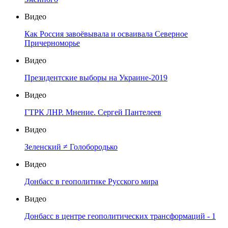
Видео
Как Россия завоёвывала и осваивала Северное
Причерноморье
Видео
Президентские выборы на Украине-2019
Видео
ГТРК ЛНР. Мнение. Сергей Пантелеев
Видео
Зеленский ≠ Голобородько
Видео
Донбасс в геополитике Русского мира
Видео
Донбасс в центре геополитических трансформаций - 1