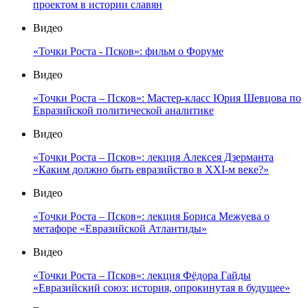
проектом в истории славян
Видео
«Точки Роста - Псков»: фильм о Форуме
Видео
«Точки Роста – Псков»: Мастер-класс Юрия Шевцова по
Евразийской политической аналитике
Видео
«Точки Роста – Псков»: лекция Алексея Дзерманта
«Каким должно быть евразийство в XXI-м веке?»
Видео
«Точки Роста – Псков»: лекция Бориса Межуева о
метафоре «Евразийской Атлантиды»
Видео
«Точки Роста – Псков»: лекция Фёдора Гайды
«Евразийский союз: история, опрокинутая в будущее»