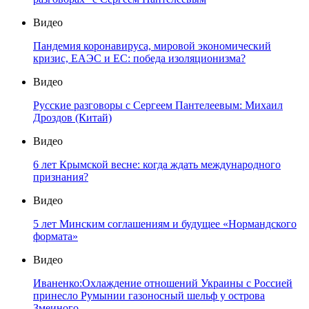
Видео
Пандемия коронавируса, мировой экономический
кризис, ЕАЭС и ЕС: победа изоляционизма?
Видео
Русские разговоры с Сергеем Пантелеевым: Михаил
Дроздов (Китай)
Видео
6 лет Крымской весне: когда ждать международного
признания?
Видео
5 лет Минским соглашениям и будущее «Нормандского
формата»
Видео
Иваненко:Охлаждение отношений Украины с Россией
принесло Румынии газоносный шельф у острова
Змеиного