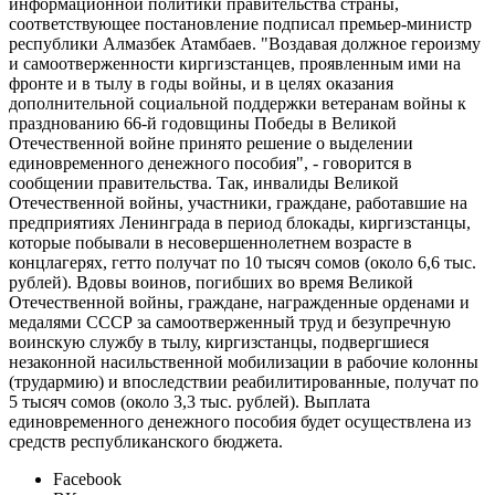
информационной политики правительства страны,
соответствующее постановление подписал премьер-министр
республики Алмазбек Атамбаев. "Воздавая должное героизму
и самоотверженности киргизстанцев, проявленным ими на
фронте и в тылу в годы войны, и в целях оказания
дополнительной социальной поддержки ветеранам войны к
празднованию 66-й годовщины Победы в Великой
Отечественной войне принято решение о выделении
единовременного денежного пособия", - говорится в
сообщении правительства. Так, инвалиды Великой
Отечественной войны, участники, граждане, работавшие на
предприятиях Ленинграда в период блокады, киргизстанцы,
которые побывали в несовершеннолетнем возрасте в
концлагерях, гетто получат по 10 тысяч сомов (около 6,6 тыс.
рублей). Вдовы воинов, погибших во время Великой
Отечественной войны, граждане, награжденные орденами и
медалями СССР за самоотверженный труд и безупречную
воинскую службу в тылу, киргизстанцы, подвергшиеся
незаконной насильственной мобилизации в рабочие колонны
(трудармию) и впоследствии реабилитированные, получат по
5 тысяч сомов (около 3,3 тыс. рублей). Выплата
единовременного денежного пособия будет осуществлена из
средств республиканского бюджета.
Facebook