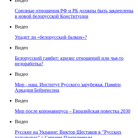
Видео
Союзные отношения РФ и РБ должны быть закреплены
в новой белорусской Конституции
Видео
Упадет ли «белорусский балкон»?
Видео
Белорусский гамбит: кризис отношений или чья-то
недоработка?
Видео
Мир - наш. Институт Русского зарубежья. Памяти
Аркадия Бейненсона
Видео
Мир после коронавируса – Евразийская повестка 2030
Видео
Русские на Украине: Виктор Шестаков в "Русских
разговорах" с Сергеем Пантелеевым