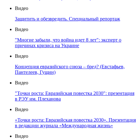
Видео
Защитить и обезвредить. Специальный репортаж
Видео
"Многие забыли, что война идет 8 лет": эксперт о
причинах кризиса на Украине
Видео
Концепция евразийского союза – бред? (Евстафьев,
Пантелеев, Гущин)
Видео
"Точки роста: Евразийская повестка 2030": презентация
в РЭУ им. Плеханова
Видео
«Точки роста: Евразийская повестка 2030». Презентация
в редакции журнала «Международная жизнь»
Видео