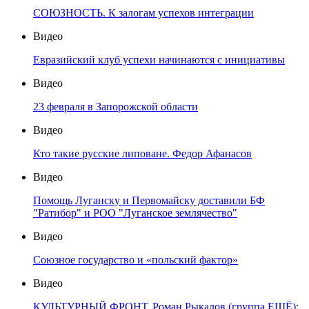
СОЮЗНОСТЬ. К залогам успехов интеграции
Видео
Евразийский клуб успехи начинаются с инициативы
Видео
23 февраля в Запорожской области
Видео
Кто такие русские липоване. Федор Афанасов
Видео
Помощь Луганску и Первомайску доставили БФ
"Ратибор" и РОО "Луганское землячество"
Видео
Союзное государство и «польский фактор»
Видео
КУЛЬТУРНЫЙ ФРОНТ. Роман Рыкалов (группа ЕЩЁ):