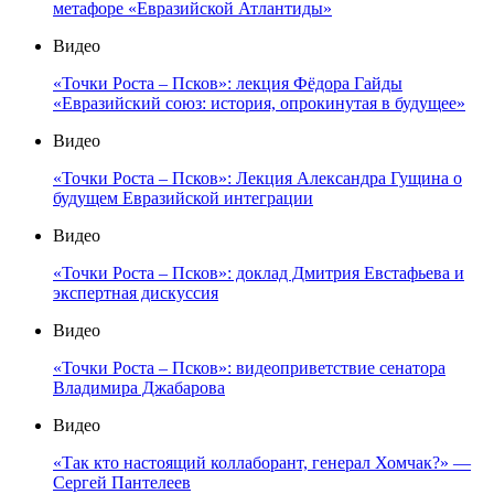
метафоре «Евразийской Атлантиды»
Видео
«Точки Роста – Псков»: лекция Фёдора Гайды
«Евразийский союз: история, опрокинутая в будущее»
Видео
«Точки Роста – Псков»: Лекция Александра Гущина о
будущем Евразийской интеграции
Видео
«Точки Роста – Псков»: доклад Дмитрия Евстафьева и
экспертная дискуссия
Видео
«Точки Роста – Псков»: видеоприветствие сенатора
Владимира Джабарова
Видео
«Так кто настоящий коллаборант, генерал Хомчак?» —
Сергей Пантелеев