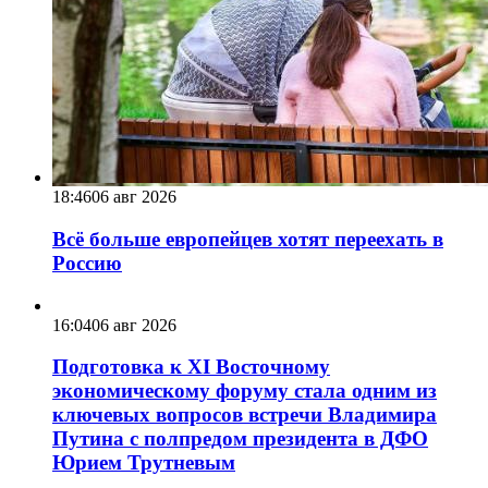
18:46
06 авг 2026
Всё больше европейцев хотят переехать в
Россию
16:04
06 авг 2026
Подготовка к XI Восточному
экономическому форуму стала одним из
ключевых вопросов встречи Владимира
Путина с полпредом президента в ДФО
Юрием Трутневым