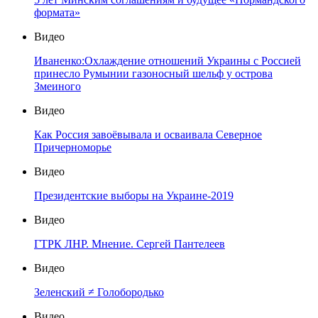
формата»
Видео
Иваненко:Охлаждение отношений Украины с Россией
принесло Румынии газоносный шельф у острова
Змеиного
Видео
Как Россия завоёвывала и осваивала Северное
Причерноморье
Видео
Президентские выборы на Украине-2019
Видео
ГТРК ЛНР. Мнение. Сергей Пантелеев
Видео
Зеленский ≠ Голобородько
Видео