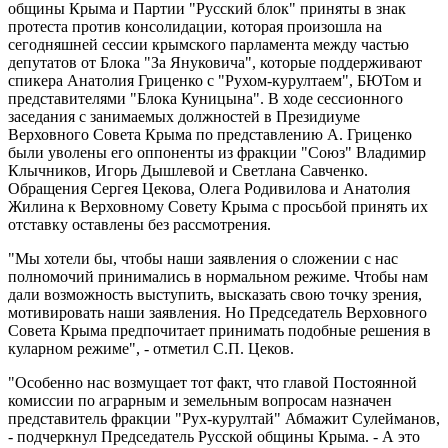
общины Крыма и Партии "Русский блок" приняты в знак
протеста против консолидации, которая произошла на
сегодняшней сессии крымского парламента между частью
депутатов от Блока "За Януковича", которые поддерживают
спикера Анатолия Гриценко с "Рухом-курултаем", БЮТом и
представителями "Блока Куницына". В ходе сессионного
заседания с занимаемых должностей в Президиуме
Верховного Совета Крыма по представлению А. Гриценко
были уволены его оппоненты из фракции "Союз" Владимир
Клычников, Игорь Дышлевой и Светлана Савченко.
Обращения Сергея Цекова, Олега Родивилова и Анатолия
Жилина к Верховному Совету Крыма с просьбой принять их
отставку оставлены без рассмотрения.
"Мы хотели бы, чтобы наши заявления о сложении с нас
полномочий принимались в нормальном режиме. Чтобы нам
дали возможность выступить, высказать свою точку зрения,
мотивировать наши заявления. Но Председатель Верховного
Совета Крыма предпочитает принимать подобные решения в
куларном режиме", - отметил С.П. Цеков.
"Особенно нас возмущает тот факт, что главой Постоянной
комиссии по аграрным и земельным вопросам назначен
представитель фракции "Рух-курултай" Абмажит Сулейманов,
- подчеркнул Председатель Русской общины Крыма. - А это