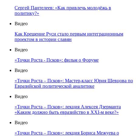
Сергей Пантелеев: «Как привлечь молодёжь в
политику?»
Видео
Как Крещение Руси стало первым интеграционным
проектом в истории славян
Видео
«Точки Роста - Псков»: фильм о Форуме
Видео
«Точки Роста – Псков»: Мастер-класс Юрия Шевцова по
Евразийской политической аналитике
Видео
«Точки Роста – Псков»: лекция Алексея Дзерманта
«Каким должно быть евразийство в XXI-м веке?»
Видео
«Точки Роста – Псков»: лекция Бориса Межуева о