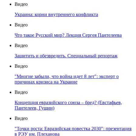
Видео
Украина: корни внутреннего конфликта
Видео
Что такое Русский мир? Лекция Сергея Пантелеева
Видео
Защитить и обезвредить. Специальный репортаж
Видео
"Многие забыли, что война идет 8 лет": эксперт о
причинах кризиса на Украине
Видео
Концепция евразийского союза – бред? (Евстафьев,
Пантелеев, Гущин)
Видео
"Точки роста: Евразийская повестка 2030": презентация
в РЭУ им. Плеханова