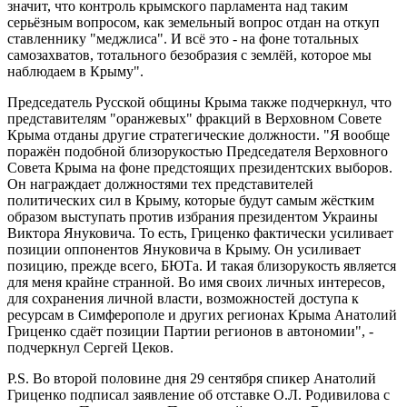
значит, что контроль крымского парламента над таким
серьёзным вопросом, как земельный вопрос отдан на откуп
ставленнику "меджлиса". И всё это - на фоне тотальных
самозахватов, тотального безобразия с землёй, которое мы
наблюдаем в Крыму".
Председатель Русской общины Крыма также подчеркнул, что
представителям "оранжевых" фракций в Верховном Совете
Крыма отданы другие стратегические должности. "Я вообще
поражён подобной близорукостью Председателя Верховного
Совета Крыма на фоне предстоящих президентских выборов.
Он награждает должностями тех представителей
политических сил в Крыму, которые будут самым жёстким
образом выступать против избрания президентом Украины
Виктора Януковича. То есть, Гриценко фактически усиливает
позиции оппонентов Януковича в Крыму. Он усиливает
позицию, прежде всего, БЮТа. И такая близорукость является
для меня крайне странной. Во имя своих личных интересов,
для сохранения личной власти, возможностей доступа к
ресурсам в Симферополе и других регионах Крыма Анатолий
Гриценко сдаёт позиции Партии регионов в автономии", -
подчеркнул Сергей Цеков.
P.S. Во второй половине дня 29 сентября спикер Анатолий
Гриценко подписал заявление об отставке О.Л. Родивилова с