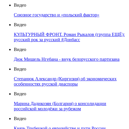
Видео
Союзное государство и «польский фактор»
Видео
КУЛЬТУРНЫЙ ФРОНТ. Роман Рыкалов (группа ЕЩЁ):
русский рок за русский #Донбасс
Видео
Дюк Мишель Нгебана - внук белорусского партизана
Видео
Степанюк Александр (Киргизия) об экономических
особенностях русской диаспоры
Видео
Марина Дадикозян (Болгария) о консолидации
российской молодёжи за рубежом
Видео
Князь Трубецкой о евразийстве и пути России