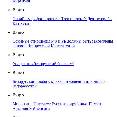
Киргизия
Видео
Онлайн-марафон проекта "Точки Роста": День второй -
Казахстан
Видео
Союзные отношения РФ и РБ должны быть закреплены
в новой белорусской Конституции
Видео
Упадет ли «белорусский балкон»?
Видео
Белорусский гамбит: кризис отношений или чья-то
недоработка?
Видео
Мир - наш. Институт Русского зарубежья. Памяти
Аркадия Бейненсона