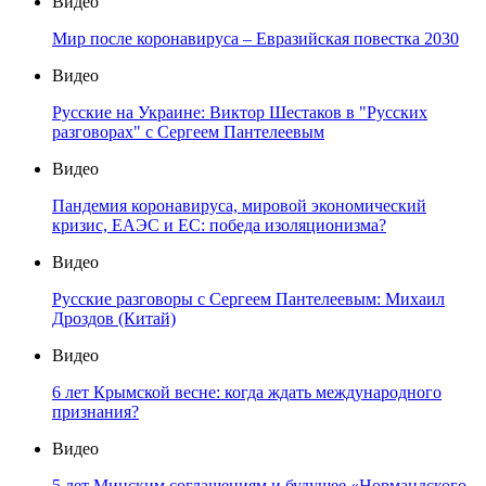
Видео
Мир после коронавируса – Евразийская повестка 2030
Видео
Русские на Украине: Виктор Шестаков в "Русских
разговорах" с Сергеем Пантелеевым
Видео
Пандемия коронавируса, мировой экономический
кризис, ЕАЭС и ЕС: победа изоляционизма?
Видео
Русские разговоры с Сергеем Пантелеевым: Михаил
Дроздов (Китай)
Видео
6 лет Крымской весне: когда ждать международного
признания?
Видео
5 лет Минским соглашениям и будущее «Нормандского