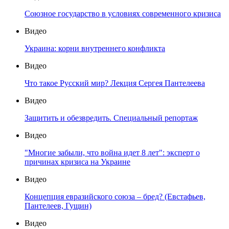
Союзное государство в условиях современного кризиса
Видео
Украина: корни внутреннего конфликта
Видео
Что такое Русский мир? Лекция Сергея Пантелеева
Видео
Защитить и обезвредить. Специальный репортаж
Видео
"Многие забыли, что война идет 8 лет": эксперт о
причинах кризиса на Украине
Видео
Концепция евразийского союза – бред? (Евстафьев,
Пантелеев, Гущин)
Видео