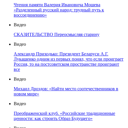
Чтения памяти Валерия Ивановича Мошева
«Разделенный русский народ: трудный путь к
воссоединению»
Видео
СКАЗИТЕЛЬСТВО Переосмысляя старину
Видео
Александр Приходько: Президент Беларуси А.Г.
Лукашенко одним из первых понял, что если проиграет
Россия, то на постсоветском пространстве проиграют
все
Видео
Михаил Дроздов: «Найти место соотечественников в
новом мире»
Видео
Преображенский клуб. «Российские традиционные
ценности: как строить Образ Будущего»