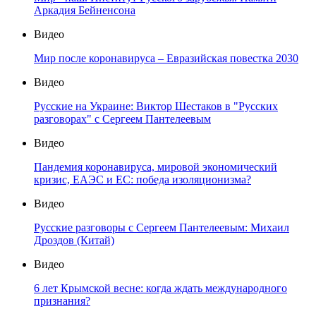
Аркадия Бейненсона
Видео
Мир после коронавируса – Евразийская повестка 2030
Видео
Русские на Украине: Виктор Шестаков в "Русских
разговорах" с Сергеем Пантелеевым
Видео
Пандемия коронавируса, мировой экономический
кризис, ЕАЭС и ЕС: победа изоляционизма?
Видео
Русские разговоры с Сергеем Пантелеевым: Михаил
Дроздов (Китай)
Видео
6 лет Крымской весне: когда ждать международного
признания?