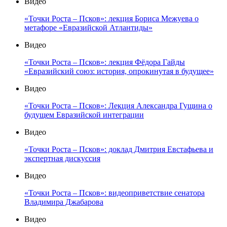
Видео
«Точки Роста – Псков»: лекция Бориса Межуева о
метафоре «Евразийской Атлантиды»
Видео
«Точки Роста – Псков»: лекция Фёдора Гайды
«Евразийский союз: история, опрокинутая в будущее»
Видео
«Точки Роста – Псков»: Лекция Александра Гущина о
будущем Евразийской интеграции
Видео
«Точки Роста – Псков»: доклад Дмитрия Евстафьева и
экспертная дискуссия
Видео
«Точки Роста – Псков»: видеоприветствие сенатора
Владимира Джабарова
Видео