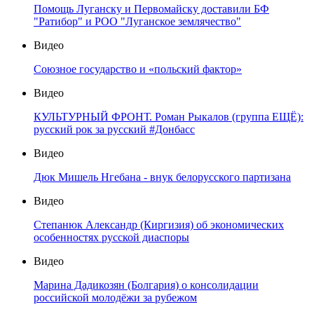
Помощь Луганску и Первомайску доставили БФ
"Ратибор" и РОО "Луганское землячество"
Видео
Союзное государство и «польский фактор»
Видео
КУЛЬТУРНЫЙ ФРОНТ. Роман Рыкалов (группа ЕЩЁ):
русский рок за русский #Донбасс
Видео
Дюк Мишель Нгебана - внук белорусского партизана
Видео
Степанюк Александр (Киргизия) об экономических
особенностях русской диаспоры
Видео
Марина Дадикозян (Болгария) о консолидации
российской молодёжи за рубежом