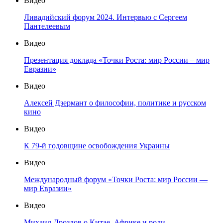
Видео
Ливадийский форум 2024. Интервью с Сергеем
Пантелеевым
Видео
Презентация доклада «Точки Роста: мир России – мир
Евразии»
Видео
Алексей Дзермант о философии, политике и русском
кино
Видео
К 79-й годовщине освобождения Украины
Видео
Международный форум «Точки Роста: мир России —
мир Евразии»
Видео
Михаил Дроздов о Китае, Африке и роли