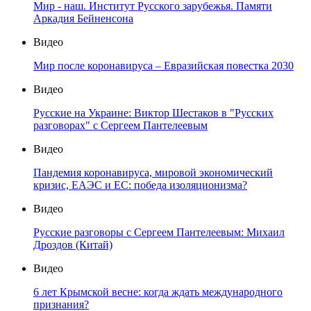
Мир - наш. Институт Русского зарубежья. Памяти
Аркадия Бейненсона
Видео
Мир после коронавируса – Евразийская повестка 2030
Видео
Русские на Украине: Виктор Шестаков в "Русских
разговорах" с Сергеем Пантелеевым
Видео
Пандемия коронавируса, мировой экономический
кризис, ЕАЭС и ЕС: победа изоляционизма?
Видео
Русские разговоры с Сергеем Пантелеевым: Михаил
Дроздов (Китай)
Видео
6 лет Крымской весне: когда ждать международного
признания?