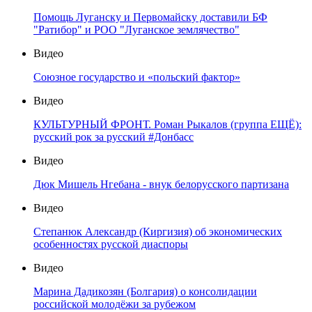
Помощь Луганску и Первомайску доставили БФ
"Ратибор" и РОО "Луганское землячество"
Видео
Союзное государство и «польский фактор»
Видео
КУЛЬТУРНЫЙ ФРОНТ. Роман Рыкалов (группа ЕЩЁ):
русский рок за русский #Донбасс
Видео
Дюк Мишель Нгебана - внук белорусского партизана
Видео
Степанюк Александр (Киргизия) об экономических
особенностях русской диаспоры
Видео
Марина Дадикозян (Болгария) о консолидации
российской молодёжи за рубежом