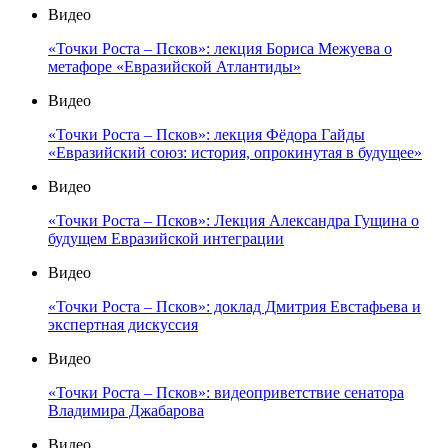
Видео
«Точки Роста – Псков»: лекция Бориса Межуева о
метафоре «Евразийской Атлантиды»
Видео
«Точки Роста – Псков»: лекция Фёдора Гайды
«Евразийский союз: история, опрокинутая в будущее»
Видео
«Точки Роста – Псков»: Лекция Александра Гущина о
будущем Евразийской интеграции
Видео
«Точки Роста – Псков»: доклад Дмитрия Евстафьева и
экспертная дискуссия
Видео
«Точки Роста – Псков»: видеоприветствие сенатора
Владимира Джабарова
Видео