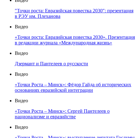
Видео
"Точки роста: Евразийская повестка 2030": презентация
в РЭУ им. Плеханова
Видео
«Точки роста: Евразийская повестка 2030». Презентация
в редакции журнала «Международная жизнь»
Видео
Дзермант и Пантелеев о русскости
Видео
«Точки Роста – Минск»: Фёдор Гайда об исторических
основаниях евразийской интеграции
Видео
«Точки Роста – Минск»: Сергей Пантелеев о
национализме и евразийстве
Видео
«Точки Роста – Минск»: выступление депутата Госдумы