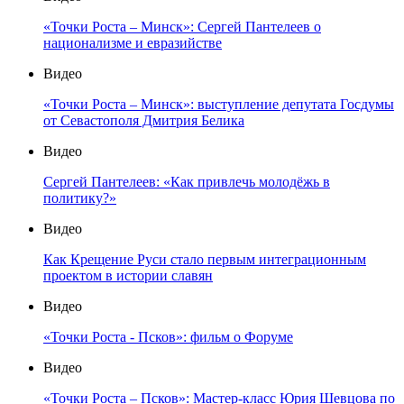
«Точки Роста – Минск»: Сергей Пантелеев о
национализме и евразийстве
Видео
«Точки Роста – Минск»: выступление депутата Госдумы
от Севастополя Дмитрия Белика
Видео
Сергей Пантелеев: «Как привлечь молодёжь в
политику?»
Видео
Как Крещение Руси стало первым интеграционным
проектом в истории славян
Видео
«Точки Роста - Псков»: фильм о Форуме
Видео
«Точки Роста – Псков»: Мастер-класс Юрия Шевцова по