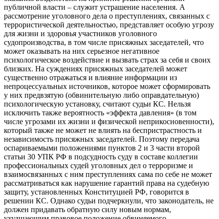
публичной власти – служит устрашение населения. А
рассмотрение уголовного дела о преступлениях, связанных с
террористической деятельностью, представляет особую угрозу
для жизни и здоровья участников уголовного
судопроизводства, в том числе присяжных заседателей, что
может оказывать на них серьезное негативное
психологическое воздействие и вызвать страх за себя и своих
близких. На суждениях присяжных заседателей может
существенно отражаться и влияние информации из
непроцессуальных источников, которое может сформировать
у них предвзятую (обвинительную либо оправдательную)
психологическую установку, считают судьи КС. Нельзя
исключить также вероятность «эффекта давления» (в том
числе угрозами их жизни и физической неприкосновенности),
который также не может не влиять на беспристрастность и
независимость присяжных заседателей. Поэтому передача
оспариваемыми положениями пунктов 2 и 3 части второй
статьи 30 УПК РФ в подсудность суду в составе коллегии
профессиональных судей уголовных дел о терроризме и
взаимосвязанных с ним преступлениях сама по себе не может
рассматриваться как нарушение гарантий права на судебную
защиту, установленных Конституцией РФ, говорится в
решении КС. Однако судьи подчеркнули, что законодатель, не
должен придавать обратную силу новым нормам,
ухудшающим правовое положение обвиняемого.