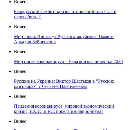
Видео
Белорусский гамбит: кризис отношений или чья-то
недоработка?
Видео
Мир - наш. Институт Русского зарубежья. Памяти
Аркадия Бейненсона
Видео
Мир после коронавируса – Евразийская повестка 2030
Видео
Русские на Украине: Виктор Шестаков в "Русских
разговорах" с Сергеем Пантелеевым
Видео
Пандемия коронавируса, мировой экономический
кризис, ЕАЭС и ЕС: победа изоляционизма?
Видео