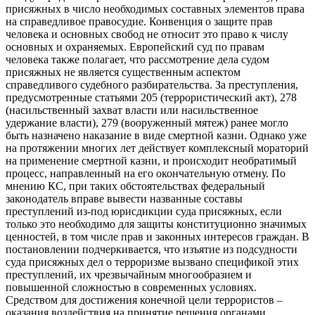
присяжных в число необходимых составных элементов права
на справедливое правосудие. Конвенция о защите прав
человека и основных свобод не относит это право к числу
основных и охраняемых. Европейский суд по правам
человека также полагает, что рассмотрение дела судом
присяжных не является существенным аспектом
справедливого судебного разбирательства. За преступления,
предусмотренные статьями 205 (террористический акт), 278
(насильственный захват власти или насильственное
удержание власти), 279 (вооруженный мятеж) ранее могло
быть назначено наказание в виде смертной казни. Однако уже
на протяжении многих лет действует комплексный мораторий
на применение смертной казни, и происходит необратимый
процесс, направленный на его окончательную отмену. По
мнению КС, при таких обстоятельствах федеральный
законодатель вправе вывести названные составы
преступлений из-под юрисдикции суда присяжных, если
только это необходимо для защиты конституционно значимых
ценностей, в том числе прав и законных интересов граждан. В
постановлении подчеркивается, что изъятие из подсудности
суда присяжных дел о терроризме вызвано спецификой этих
преступлений, их чрезвычайным многообразием и
повышенной сложностью в современных условиях.
Средством для достижения конечной цели террористов –
оказания воздействия на принятие решения органами