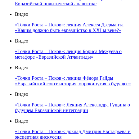
Евразийской политической аналитике
Видео
«Точки Роста – Псков»: лекция Алексея Дзерманта
«Каким должно быть евразийство в XXI-м веке?»
Видео
«Точки Роста – Псков»: лекция Бориса Межуева о
метафоре «Евразийской Атлантиды»
Видео
«Точки Роста – Псков»: лекция Фёдора Гайды
«Евразийский союз: история, опрокинутая в будущее»
Видео
«Точки Роста – Псков»: Лекция Александра Гущина о
будущем Евразийской интеграции
Видео
«Точки Роста – Псков»: доклад Дмитрия Евстафьева и
экспертная дискуссия