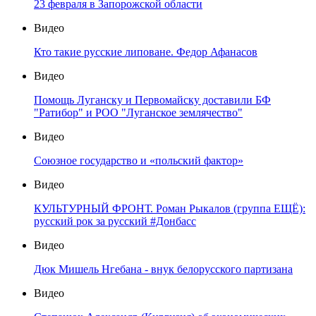
23 февраля в Запорожской области
Видео
Кто такие русские липоване. Федор Афанасов
Видео
Помощь Луганску и Первомайску доставили БФ
"Ратибор" и РОО "Луганское землячество"
Видео
Союзное государство и «польский фактор»
Видео
КУЛЬТУРНЫЙ ФРОНТ. Роман Рыкалов (группа ЕЩЁ):
русский рок за русский #Донбасс
Видео
Дюк Мишель Нгебана - внук белорусского партизана
Видео