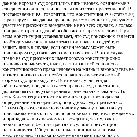
данной нормы в суд обратились пять человек, обвиняемые в
совершении одного или нескольких из этих преступлений. В
постановлении КС говорится, что Конституция РФ (статья 20)
гарантирует гражданам право на рассмотрение их дел судом с
участием присяжных заседателей не во всех случаях, а только
при рассмотрении дел об особо тяжких преступлениях. При
этом Конституция устанавливает, что суд присяжных является
необходимым составным элементом права на судебную
защиту лишь в случае, если обвиняемому может быть
приговором суда назначена смертная казнь. В этом случае
право на суд присяжных имеет особую конституционно-
правовую значимость, выступает гарантией основного
конституционного права человека на жизнь и законодатель не
может произвольно и необоснованно отказаться от этой
формы судопроизводства. Все иные случаи, когда
обвиняемому предоставляется право на суд присяжных,
должны быть предусмотренным федеральным законом. То
есть Конституция относит к компетенции законодателя
определение категорий дел, подсудных суду присяжных.
Таким образом, согласно основному закону, право на суд
присяжных не входит в число основных прав, неотчуждаемых
и принадлежащих каждому от рождения, таких, как на
независимый и беспристрастный суд или презумпцию
невиновности. Общепризнанные принципы и нормы
международного права также не включают право на суд