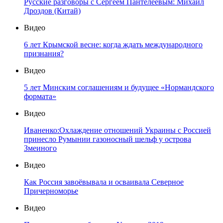
Русские разговоры с Сергеем Пантелеевым: Михаил
Дроздов (Китай)
Видео
6 лет Крымской весне: когда ждать международного
признания?
Видео
5 лет Минским соглашениям и будущее «Нормандского
формата»
Видео
Иваненко:Охлаждение отношений Украины с Россией
принесло Румынии газоносный шельф у острова
Змеиного
Видео
Как Россия завоёвывала и осваивала Северное
Причерноморье
Видео