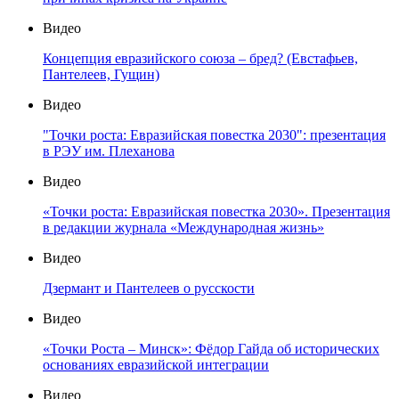
Видео
Концепция евразийского союза – бред? (Евстафьев,
Пантелеев, Гущин)
Видео
"Точки роста: Евразийская повестка 2030": презентация
в РЭУ им. Плеханова
Видео
«Точки роста: Евразийская повестка 2030». Презентация
в редакции журнала «Международная жизнь»
Видео
Дзермант и Пантелеев о русскости
Видео
«Точки Роста – Минск»: Фёдор Гайда об исторических
основаниях евразийской интеграции
Видео