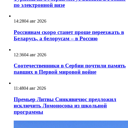
по электронной визе
14:28
04 авг 2026
Россиянам скоро станет проще переезжать в
Беларусь, а белорусам – в Россию
12:36
04 авг 2026
Соотечественники в Сербии почтили память
павших в Первой мировой войне
11:48
04 авг 2026
Премьер Литвы Синкявичюс предложил
исключить Ломоносова из школьной
программы