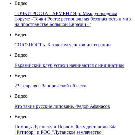
Видео
ТОЧКИ РОСТА - АРМЕНИЯ (о Международном
форуме «Точки Роста: региональная безопасность и мир
на пространстве Большой Евразии» )
Видео
СОЮЗНОСТЬ. К залогам успехов интеграции
Видео
Евразийский клуб успехи начинаются с инициативы
Видео
23 февраля в Запорожской области
Видео
Кто такие русские липоване. Федор Афанасов
Видео
Помощь Луганску и Первомайску доставили БФ
"Ратибор" и РОО "Луганское землячество"