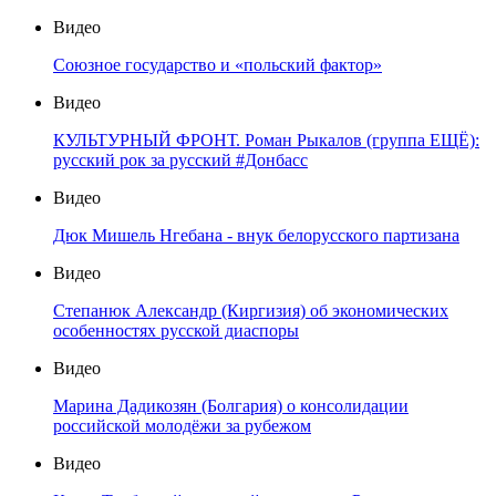
Видео
Союзное государство и «польский фактор»
Видео
КУЛЬТУРНЫЙ ФРОНТ. Роман Рыкалов (группа ЕЩЁ):
русский рок за русский #Донбасс
Видео
Дюк Мишель Нгебана - внук белорусского партизана
Видео
Степанюк Александр (Киргизия) об экономических
особенностях русской диаспоры
Видео
Марина Дадикозян (Болгария) о консолидации
российской молодёжи за рубежом
Видео