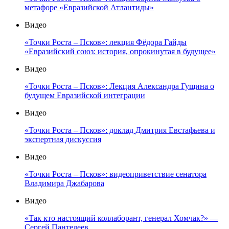
метафоре «Евразийской Атлантиды»
Видео
«Точки Роста – Псков»: лекция Фёдора Гайды
«Евразийский союз: история, опрокинутая в будущее»
Видео
«Точки Роста – Псков»: Лекция Александра Гущина о
будущем Евразийской интеграции
Видео
«Точки Роста – Псков»: доклад Дмитрия Евстафьева и
экспертная дискуссия
Видео
«Точки Роста – Псков»: видеоприветствие сенатора
Владимира Джабарова
Видео
«Так кто настоящий коллаборант, генерал Хомчак?» —
Сергей Пантелеев