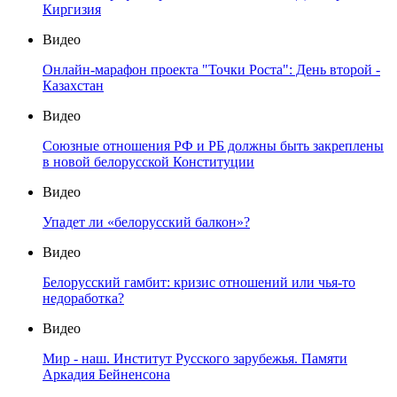
Киргизия
Видео
Онлайн-марафон проекта "Точки Роста": День второй -
Казахстан
Видео
Союзные отношения РФ и РБ должны быть закреплены
в новой белорусской Конституции
Видео
Упадет ли «белорусский балкон»?
Видео
Белорусский гамбит: кризис отношений или чья-то
недоработка?
Видео
Мир - наш. Институт Русского зарубежья. Памяти
Аркадия Бейненсона