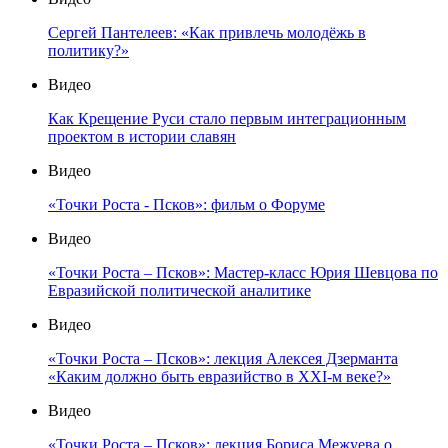
Сергей Пантелеев: «Как привлечь молодёжь в
политику?»
Видео
Как Крещение Руси стало первым интеграционным
проектом в истории славян
Видео
«Точки Роста - Псков»: фильм о Форуме
Видео
«Точки Роста – Псков»: Мастер-класс Юрия Шевцова по
Евразийской политической аналитике
Видео
«Точки Роста – Псков»: лекция Алексея Дзерманта
«Каким должно быть евразийство в XXI-м веке?»
Видео
«Точки Роста – Псков»: лекция Бориса Межуева о