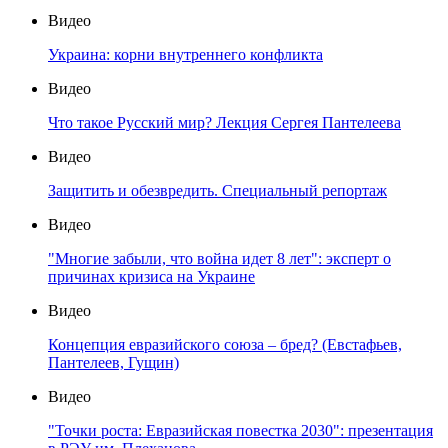
Видео
Украина: корни внутреннего конфликта
Видео
Что такое Русский мир? Лекция Сергея Пантелеева
Видео
Защитить и обезвредить. Специальный репортаж
Видео
"Многие забыли, что война идет 8 лет": эксперт о
причинах кризиса на Украине
Видео
Концепция евразийского союза – бред? (Евстафьев,
Пантелеев, Гущин)
Видео
"Точки роста: Евразийская повестка 2030": презентация