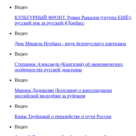
Видео
КУЛЬТУРНЫЙ ФРОНТ. Роман Рыкалов (группа ЕЩЁ):
русский рок за русский #Донбасс
Видео
Дюк Мишель Нгебана - внук белорусского партизана
Видео
Степанюк Александр (Киргизия) об экономических
особенностях русской диаспоры
Видео
Марина Дадикозян (Болгария) о консолидации
российской молодёжи за рубежом
Видео
Князь Трубецкой о евразийстве и пути России
Видео