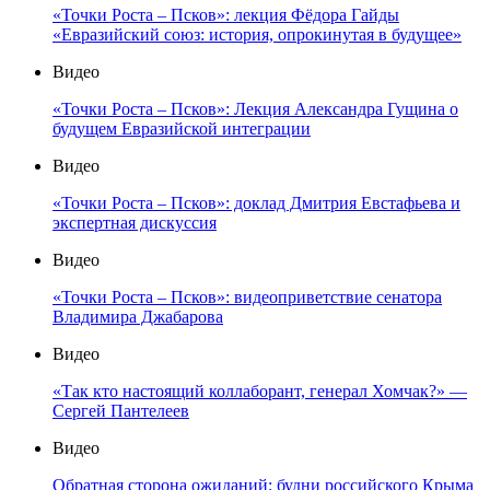
«Точки Роста – Псков»: лекция Фёдора Гайды
«Евразийский союз: история, опрокинутая в будущее»
Видео
«Точки Роста – Псков»: Лекция Александра Гущина о
будущем Евразийской интеграции
Видео
«Точки Роста – Псков»: доклад Дмитрия Евстафьева и
экспертная дискуссия
Видео
«Точки Роста – Псков»: видеоприветствие сенатора
Владимира Джабарова
Видео
«Так кто настоящий коллаборант, генерал Хомчак?» —
Сергей Пантелеев
Видео
Обратная сторона ожиданий: будни российского Крыма