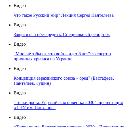
Видео
Что такое Русский мир? Лекция Сергея Пантелеева
Видео
Защитить и обезвредить. Специальный репортаж
Видео
"Многие забыли, что война идет 8 лет": эксперт о
причинах кризиса на Украине
Видео
Концепция евразийского союза – бред? (Евстафьев,
Пантелеев, Гущин)
Видео
"Точки роста: Евразийская повестка 2030": презентация
в РЭУ им. Плеханова
Видео
«Точки роста: Евразийская повестка 2030». Презентация