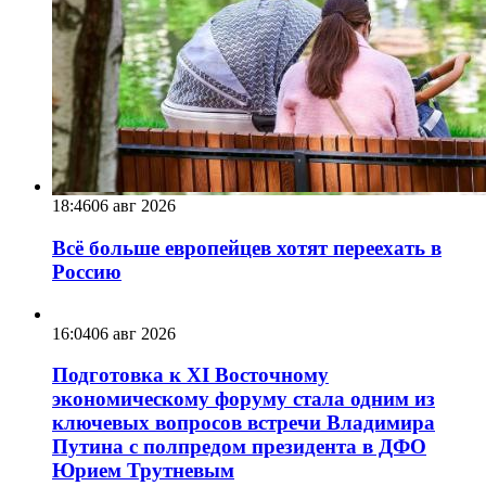
18:46
06 авг 2026
Всё больше европейцев хотят переехать в
Россию
16:04
06 авг 2026
Подготовка к XI Восточному
экономическому форуму стала одним из
ключевых вопросов встречи Владимира
Путина с полпредом президента в ДФО
Юрием Трутневым