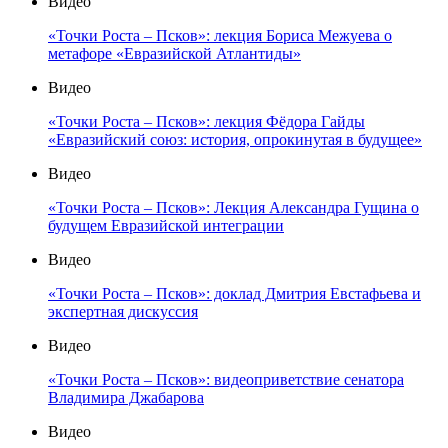
Видео
«Точки Роста – Псков»: лекция Бориса Межуева о
метафоре «Евразийской Атлантиды»
Видео
«Точки Роста – Псков»: лекция Фёдора Гайды
«Евразийский союз: история, опрокинутая в будущее»
Видео
«Точки Роста – Псков»: Лекция Александра Гущина о
будущем Евразийской интеграции
Видео
«Точки Роста – Псков»: доклад Дмитрия Евстафьева и
экспертная дискуссия
Видео
«Точки Роста – Псков»: видеоприветствие сенатора
Владимира Джабарова
Видео