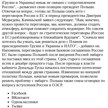
(Грузии и Украины) никак не связано с сопротивлением
России", - разъяснил свою позицию президент Польши.
Отвечая на вопрос, готова ли Польша снять вето с
переговоров России и ЕС в период президентства Дмитрия
Медведева, Качиньский заявил следующее: "Нам, конечно,
нужно провести переговоры, мы, конечно, должны создать
атмосферу, которая поможет сократить недоверие. Но совсем
другой вопрос - будут ли стратегические переговоры (России
и ЕС) разблокированы в ближайшем будущем". "Сначала мне
хотелось бы узнать, как решиться дело с Планом по
присоединению Грузии и Украины к НАТО", - добавил он.
Напомним, переговоры о новом базовом соглашении Россия-
ЕС были сорваны Польшей после введения Россией эмбарго
на поставки мяса из этой страны. Срок старого соглашения
истек в декабре прошлого года. После прихода к власти
кабинета Дональда Туска началось постепенное потепление
отношений между двумя странами. Изменение во внешней
политике Польши, начатые новым премьером, позволили
решить проблему с эмбарго. Польша также сняла оговорки по
вопросу вступления России в ОЭСР.
Facebook
ВКонтакте
Одноклассники
Twitter