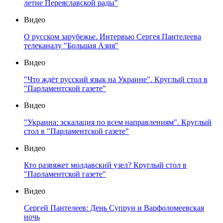
летие Переяславской рады"
Видео
О русском зарубежье. Интервью Сергея Пантелеева
телеканалу "Большая Азия"
Видео
"Что ждёт русский язык на Украине". Круглый стол в
"Парламентской газете"
Видео
"Украина: эскалация по всем направлениям". Круглый
стол в "Парламентской газете"
Видео
Кто развяжет молдавский узел? Круглый стол в
"Парламентской газете"
Видео
Сергей Пантелеев: День Супрун и Варфоломеевская
ночь