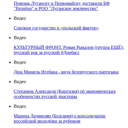
Помощь Луганску и Первомайску доставили БФ
"Ратибор" и РОО "Луганское землячество"
Видео
Союзное государство и «польский фактор»
Видео
КУЛЬТУРНЫЙ ФРОНТ. Роман Рыкалов (группа ЕЩЁ):
русский рок за русский #Донбасс
Видео
Дюк Мишель Нгебана - внук белорусского партизана
Видео
Степанюк Александр (Киргизия) об экономических
особенностях русской диаспоры
Видео
Марина Дадикозян (Болгария) о консолидации
российской молодёжи за рубежом