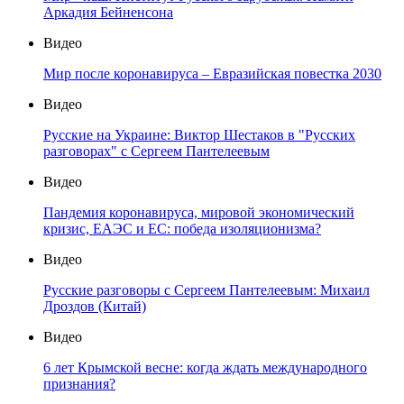
Аркадия Бейненсона
Видео
Мир после коронавируса – Евразийская повестка 2030
Видео
Русские на Украине: Виктор Шестаков в "Русских
разговорах" с Сергеем Пантелеевым
Видео
Пандемия коронавируса, мировой экономический
кризис, ЕАЭС и ЕС: победа изоляционизма?
Видео
Русские разговоры с Сергеем Пантелеевым: Михаил
Дроздов (Китай)
Видео
6 лет Крымской весне: когда ждать международного
признания?