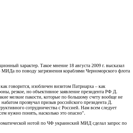
онный характер. Такое мнение 18 августа 2009 г. высказал
го МИДа по поводу загрязнения кораблями Черноморского флота
 как говорится, изобличен визитом Патриарха – как
ны, резкое, но объективное заявление президента РФ Д.
такие мелкие пакости, которые по большому счету вообще не
 набатом прозвучал призыв российского президента Д.
руктивного сотрудничества с Россией. Нам всем следует
сем нужно понять, насколько это опасно".
пломатической нотой по ЧФ украинский МИД сделал запрос по