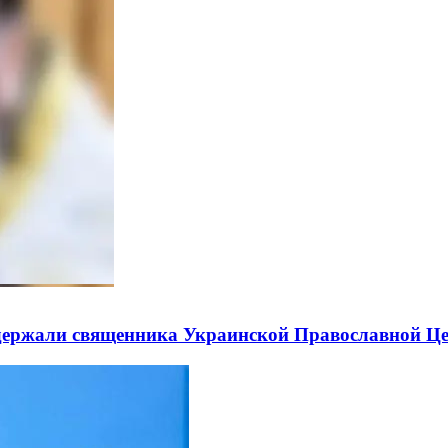
держали священника Украинской Православной Ц