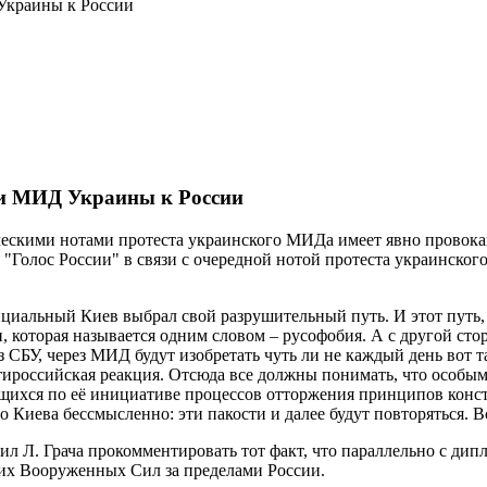
Украины к России
ии МИД Украины к России
скими нотами протеста украинского МИДа имеет явно провокаци
"Голос России" в связи с очередной нотой протеста украинско
фициальный Киев выбрал свой разрушительный путь. И этот путь,
которая называется одним словом – русофобия. А с другой сторо
з СБУ, через МИД будут изобретать чуть ли не каждый день вот 
тироссийская реакция. Отсюда все должны понимать, что особым
щихся по её инициативе процессов отторжения принципов конст
о Киева бессмысленно: эти пакости и далее будут повторяться. В
ил Л. Грача прокомментировать тот факт, что параллельно с ди
ких Вооруженных Сил за пределами России.