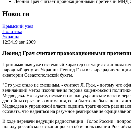
Леонид Грач считает провокационными претензии МИД 
Новости
Крымский узел
Политика
Украина
12:34
19 авг 2009
Леонид Грач считает провокационными претенз
Принимающая уже системный характер ситуация с дипломатиче
народный депутат Украины Леонид Грач в эфире радиостанции 
акватории Севастопольской бухты.
"Это уже стало не смешным, - считает Л. Грач, - потому что о
величайший метод изобличения порока ющенковской политики, 
Медведева. Но глухие, немые и слепые украинские власти чере
достойны серьезного внимания, если бы это не была цепная ан
Медведева к украинской власти оценить трагичность развиваю
осознать, что надеяться на разумное реагирование официальног
В ходе передачи ведущий радиостанции "Голос России" попрос
поводу российского законопроекта об использовании Российс