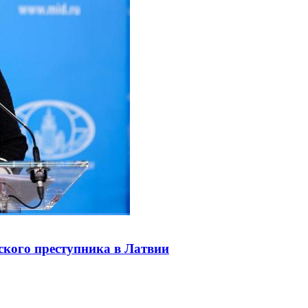
ского преступника в Латвии