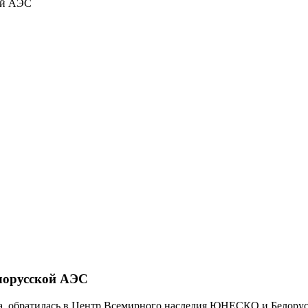
ой АЭС
лорусской АЭС
та, обратилась в Центр Всемирного наследия ЮНЕСКО и Бело