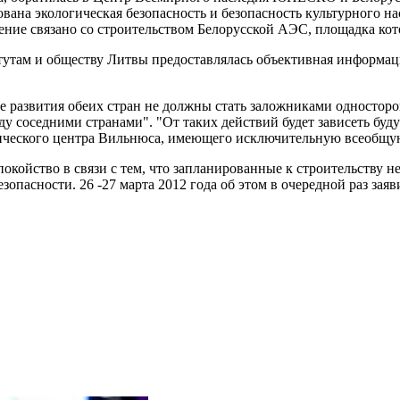
ована экологическая безопасность и безопасность культурного
ние связано со строительством Белорусской АЭС, площадка кото
тутам и обществу Литвы предоставлялась объективная информац
ое развития обеих стран не должны стать заложниками одностор
у соседними странами". "От таких действий будет зависеть буд
ического центра Вильнюса, имеющего исключительную всеобщую ц
спокойство в связи с тем, что запланированные к строительству
опасности. 26 -27 марта 2012 года об этом в очередной раз зая