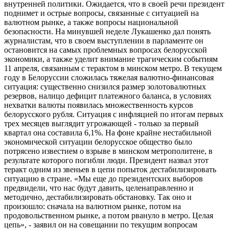
внутренней политики. Ожидается, что в своей речи президент
поднимет и острые вопросы, связанные с ситуацией на
валютном рынке, а также вопросы национальной
безопасности. На минувшей неделе Лукашенко дал понять
журналистам, что в своем выступлении в парламенте он
остановится на самых проблемных вопросах белорусской
экономики, а также уделит внимание трагическим событиям
11 апреля, связанным с терактом в минском метро. В текущем
году в Белоруссии сложилась тяжелая валютно-финансовая
ситуация: существенно снизился размер золотовалютных
резервов, налицо дефицит платежного баланса, в условиях
нехватки валюты появилась множественность курсов
белорусского рубля. Ситуация с инфляцией по итогам первых
трех месяцев выглядит угрожающей - только за первый
квартал она составила 6,1%. На фоне крайне нестабильной
экономической ситуации белорусское общество было
потрясено известием о взрыве в минском метрополитене, в
результате которого погибли люди. Президент назвал этот
теракт одним из звеньев в цепи попыток дестабилизировать
ситуацию в стране. «Мы еще до президентских выборов
предвидели, что нас будут давить, целенаправленно и
методично, дестабилизировать обстановку. Так оно и
произошло: сначала на валютном рынке, потом на
продовольственном рынке, а потом рвануло в метро. Целая
цепь», - заявил он на совещании по текущим вопросам