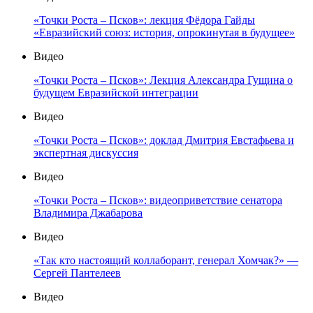
«Точки Роста – Псков»: лекция Фёдора Гайды
«Евразийский союз: история, опрокинутая в будущее»
Видео
«Точки Роста – Псков»: Лекция Александра Гущина о
будущем Евразийской интеграции
Видео
«Точки Роста – Псков»: доклад Дмитрия Евстафьева и
экспертная дискуссия
Видео
«Точки Роста – Псков»: видеоприветствие сенатора
Владимира Джабарова
Видео
«Так кто настоящий коллаборант, генерал Хомчак?» —
Сергей Пантелеев
Видео