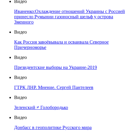
Видео
Иваненко:Охлаждение отношений Украины с Россией
принесло Румынии газоносный шельф у острова
Змеиного
Видео
Как Россия завоёвывала и осваивала Северное
Причерноморье
Видео
Президентские выборы на Украине-2019
Видео
ГТРК ЛНР. Мнение. Сергей Пантелеев
Видео
Зеленский ≠ Голобородько
Видео
Донбасс в геополитике Русского мира