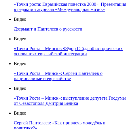
«Точки роста: Евразийская повестка 2030». Презентация
в редакции журнала «Международная жизнь»
Видео
Дзермант и Пантелеев о русскости
Видео
«Точки Роста – Минск»: Фёдор Гайда об исторических
основаниях евразийской интеграции
Видео
«Точки Роста – Минск»: Сергей Пантелеев о
национализме и евразийстве
Видео
«Точки Роста – Минск»: выступление депутата Госдумы
от Севастополя Дмитрия Белика
Видео
Сергей Пантелеев: «Как привлечь молодёжь в
политику?»