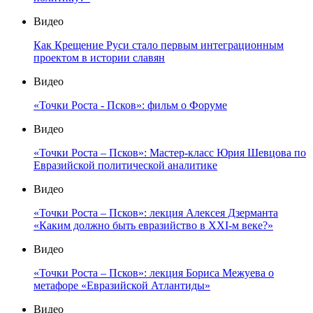
Видео
Как Крещение Руси стало первым интеграционным
проектом в истории славян
Видео
«Точки Роста - Псков»: фильм о Форуме
Видео
«Точки Роста – Псков»: Мастер-класс Юрия Шевцова по
Евразийской политической аналитике
Видео
«Точки Роста – Псков»: лекция Алексея Дзерманта
«Каким должно быть евразийство в XXI-м веке?»
Видео
«Точки Роста – Псков»: лекция Бориса Межуева о
метафоре «Евразийской Атлантиды»
Видео