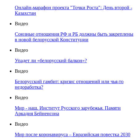
Онлайн-марафон проекта "Точки Роста": День второй -
Казахстан
Видео
Союзные отношения РФ и РБ должны быть закреплены
в новой белорусской Конституции
Видео
Упадет ли «белорусский балкон»?
Видео
Белорусский гамбит: кризис отношений или чья-то
недоработка?
Видео
Мир - наш. Институт Русского зарубежья. Памяти
Аркадия Бейненсона
Видео
Мир после коронавируса – Евразийская повестка 2030