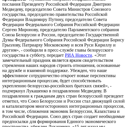
послания Президенту Российской Федерации Дмитрию
Медведеву, председателю Совета Министров Союзного
государства, председателю правительства Российской
Федерации Владимиру Путину, председателю Совета
Федерации Федерального Собрания Российской Федерации
Сергею Миронову, председателю Парламентского собрания
Союза Белорусии и России, председателю Государственной
Думы Федерального Собрания Российской Федерации Борису
Грызлову, Патриарху Московскому и всея Руси Кириллу и
другим», - сообщили в пресс-службе главы белорусского
государства в субботу, передает
РИА Новости
. «Этот
замечательный праздник является ярким свидетельством
стремления наших народов строить отношения, основанные
на дружбе и взаимной поддержке. Убежден, что наше
эффективное сотрудничество откроет новые перспективы
интеграционным процессам, будет способствовать
укреплению белорусско-российских братских связей», -
подчеркнул Лукашенко в поздравлении Медведеву. В
поздравлении к гражданам двух стран белорусский президент
отметил, что Союз Белоруссии и России стал движущей силой
и катализатором многосторонних интеграционных процессов,
в том числе, сближения экономик Белоруссии, Казахстана и
Российской Федерации. Союз двух стран создает необходимые
предпосылки для формирования Единого экономического
пространства, убежден Лукашенко. «15 лет назад мы