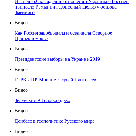
Иваненко:Охлаждение отношений Украины с Россией
принесло Румынии газоносный шельф у острова
Змеиного
Видео
Как Россия завоёвывала и осваивала Северное
Причерноморье
Видео
Президентские выборы на Украине-2019
Видео
ГТРК ЛНР. Мнение. Сергей Пантелеев
Видео
Зеленский ≠ Голобородько
Видео
Донбасс в геополитике Русского мира
Видео