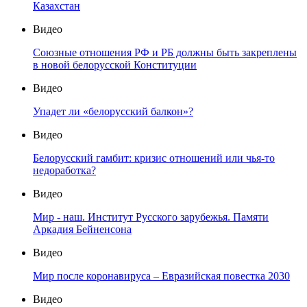
Казахстан
Видео
Союзные отношения РФ и РБ должны быть закреплены
в новой белорусской Конституции
Видео
Упадет ли «белорусский балкон»?
Видео
Белорусский гамбит: кризис отношений или чья-то
недоработка?
Видео
Мир - наш. Институт Русского зарубежья. Памяти
Аркадия Бейненсона
Видео
Мир после коронавируса – Евразийская повестка 2030
Видео