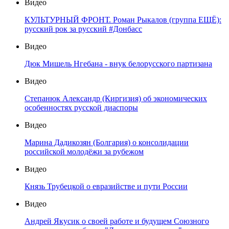
Видео
КУЛЬТУРНЫЙ ФРОНТ. Роман Рыкалов (группа ЕЩЁ):
русский рок за русский #Донбасс
Видео
Дюк Мишель Нгебана - внук белорусского партизана
Видео
Степанюк Александр (Киргизия) об экономических
особенностях русской диаспоры
Видео
Марина Дадикозян (Болгария) о консолидации
российской молодёжи за рубежом
Видео
Князь Трубецкой о евразийстве и пути России
Видео
Андрей Якусик о своей работе и будущем Союзного