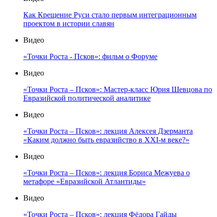
Как Крещение Руси стало первым интеграционным
проектом в истории славян
Видео
«Точки Роста - Псков»: фильм о Форуме
Видео
«Точки Роста – Псков»: Мастер-класс Юрия Шевцова по
Евразийской политической аналитике
Видео
«Точки Роста – Псков»: лекция Алексея Дзерманта
«Каким должно быть евразийство в XXI-м веке?»
Видео
«Точки Роста – Псков»: лекция Бориса Межуева о
метафоре «Евразийской Атлантиды»
Видео
«Точки Роста – Псков»: лекция Фёдора Гайды