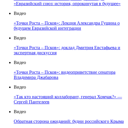
«Евразийский союз: история, опрокинутая в будущее»
Видео
«Точки Роста – Псков»: Лекция Александра Гущина о
будущем Евразийской интеграции
Видео
«Точки Роста – Псков»: доклад Дмитрия Евстафьева и
экспертная дискуссия
Видео
«Точки Роста – Псков»: видеоприветствие сенатора
Владимира Джабарова
Видео
«Так кто настоящий коллаборант, генерал Хомчак?» —
Сергей Пантелеев
Видео
Обратная сторона ожиданий: будни российского Крыма