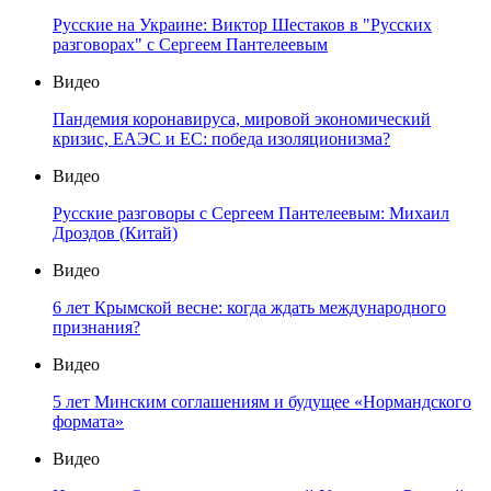
Русские на Украине: Виктор Шестаков в "Русских
разговорах" с Сергеем Пантелеевым
Видео
Пандемия коронавируса, мировой экономический
кризис, ЕАЭС и ЕС: победа изоляционизма?
Видео
Русские разговоры с Сергеем Пантелеевым: Михаил
Дроздов (Китай)
Видео
6 лет Крымской весне: когда ждать международного
признания?
Видео
5 лет Минским соглашениям и будущее «Нормандского
формата»
Видео