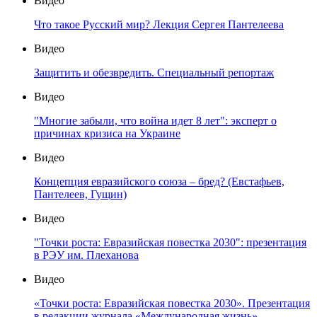
Видео
Что такое Русский мир? Лекция Сергея Пантелеева
Видео
Защитить и обезвредить. Специальный репортаж
Видео
"Многие забыли, что война идет 8 лет": эксперт о
причинах кризиса на Украине
Видео
Концепция евразийского союза – бред? (Евстафьев,
Пантелеев, Гущин)
Видео
"Точки роста: Евразийская повестка 2030": презентация
в РЭУ им. Плеханова
Видео
«Точки роста: Евразийская повестка 2030». Презентация
в редакции журнала «Международная жизнь»