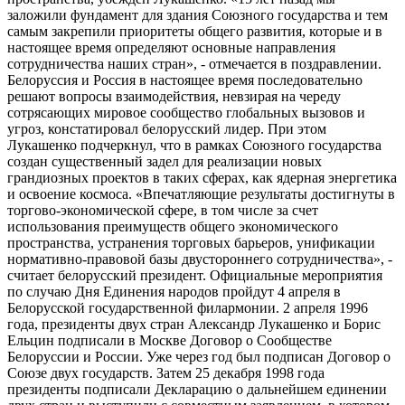
заложили фундамент для здания Союзного государства и тем
самым закрепили приоритеты общего развития, которые и в
настоящее время определяют основные направления
сотрудничества наших стран», - отмечается в поздравлении.
Белоруссия и Россия в настоящее время последовательно
решают вопросы взаимодействия, невзирая на череду
сотрясающих мировое сообщество глобальных вызовов и
угроз, констатировал белорусский лидер. При этом
Лукашенко подчеркнул, что в рамках Союзного государства
создан существенный задел для реализации новых
грандиозных проектов в таких сферах, как ядерная энергетика
и освоение космоса. «Впечатляющие результаты достигнуты в
торгово-экономической сфере, в том числе за счет
использования преимуществ общего экономического
пространства, устранения торговых барьеров, унификации
нормативно-правовой базы двустороннего сотрудничества», -
считает белорусский президент. Официальные мероприятия
по случаю Дня Единения народов пройдут 4 апреля в
Белорусской государственной филармонии. 2 апреля 1996
года, президенты двух стран Александр Лукашенко и Борис
Ельцин подписали в Москве Договор о Сообществе
Белоруссии и России. Уже через год был подписан Договор о
Союзе двух государств. Затем 25 декабря 1998 года
президенты подписали Декларацию о дальнейшем единении