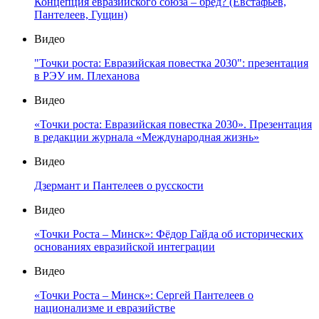
Концепция евразийского союза – бред? (Евстафьев,
Пантелеев, Гущин)
Видео
"Точки роста: Евразийская повестка 2030": презентация
в РЭУ им. Плеханова
Видео
«Точки роста: Евразийская повестка 2030». Презентация
в редакции журнала «Международная жизнь»
Видео
Дзермант и Пантелеев о русскости
Видео
«Точки Роста – Минск»: Фёдор Гайда об исторических
основаниях евразийской интеграции
Видео
«Точки Роста – Минск»: Сергей Пантелеев о
национализме и евразийстве