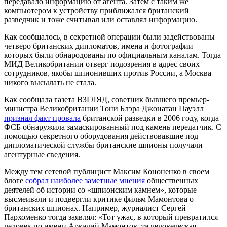
передавало информацию от агента. Затем с таким же
компьютером к устройству приближался британский
разведчик и тоже считывал или оставлял информацию.
Как сообщалось, в секретной операции были задействованы
четверо британских дипломатов, имена и фотографии
которых были обнародованы по официальным каналам. Тогда
МИД Великобритании отверг подозрения в адрес своих
сотрудников, якобы шпионивших против России, а Москва
никого высылать не стала.
Как сообщала газета ВЗГЛЯД, советник бывшего премьер-
министра Великобритании Тони Блэра Джонатан Пауэлл
признал факт провала
британской разведки в 2006 году, когда
ФСБ обнаружила замаскированный под камень передатчик. С
помощью секретного оборудования действовавшие под
дипломатической службы британские шпионы получали
агентурные сведения.
Между тем сетевой публицист Максим Кононенко в своем
блоге
собрал наиболее заметные мнения
общественных
деятелей об истории со «шпионским камнем», которые
высмеивали и подвергли критике фильм Мамонтова о
британских шпионах. Например, журналист Сергей
Пархоменко тогда заявлял: «Тот ужас, в который превратился
человек по имени Аркадий Мамонтов, та человеческая