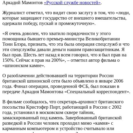
Аркадий Мамонтов
«Русской службе новостей»
.
Журналист отметил, что видит свою заслугу в том, что «люди,
которые защищают государство от внешнего вмешательства,
одержали победу, пускай и промежуточную».
«Я очень доволен, что хватило порядочности у этого
помощника бывшего премьер-министра Великобритании
Тони Блэра, признать, что эта была операция спецслужб и что
эти спецслужбы давали деньги нашим правозащитникам. Я
был прав. Шесть лет назад я всем говорил, что я был прав на
150%. Сейчас я прав на 200%», – отметил автор фильма о
«шпионском камне».
О разоблачении действовавшей на территории России
британской шпионской сети было объявлено в январе 2006
года. Финал операции, проведенной ФСБ, был показан в
передаче Аркадия Мамонтова «Специальный корреспондент».
В фильме сообщалось, что секретарь-архивист британского
посольства Кристофер Пирт, работающий в России с 2002
года, установил в московском сквере тайник,
замаскированный под камень. Завербованный британской
разведкой в России человек проходил мимо «камня» с
карманным компьютером и устройство считывало или