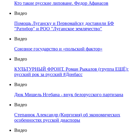
Кто такие русские липоване. Федор Афанасов
Видео
Помощь Луганску и Первомайску доставили БФ
"Ратибор" и РОО "Луганское землячество"
Видео
Союзное государство и «польский фактор»
Видео
КУЛЬТУРНЫЙ ФРОНТ. Роман Рыкалов (группа ЕЩЁ):
русский рок за русский #Донбасс
Видео
Дюк Мишель Нгебана - внук белорусского партизана
Видео
Степанюк Александр (Киргизия) об экономических
особенностях русской диаспоры
Видео