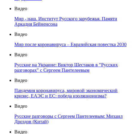
Видео
Мир - наш. Институт Русского зарубежья. Памяти
Аркадия Бейненсона
Видео
Мир после коронавируса – Евразийская повестка 2030
Видео
Русские на Украине: Виктор Шестаков в "Русских
разговорах" с Сергеем Пантелеевым
Видео
Пандемия коронавируса, мировой экономический
кризис, ЕАЭС и ЕС: победа изоляционизма?
Видео
Русские разговоры с Сергеем Пантелеевым: Михаил
Дроздов (Китай)
Видео