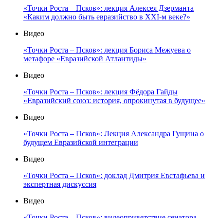
«Точки Роста – Псков»: лекция Алексея Дзерманта
«Каким должно быть евразийство в XXI-м веке?»
Видео
«Точки Роста – Псков»: лекция Бориса Межуева о
метафоре «Евразийской Атлантиды»
Видео
«Точки Роста – Псков»: лекция Фёдора Гайды
«Евразийский союз: история, опрокинутая в будущее»
Видео
«Точки Роста – Псков»: Лекция Александра Гущина о
будущем Евразийской интеграции
Видео
«Точки Роста – Псков»: доклад Дмитрия Евстафьева и
экспертная дискуссия
Видео
«Точки Роста – Псков»: видеоприветствие сенатора