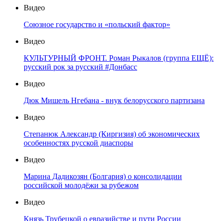
Видео
Союзное государство и «польский фактор»
Видео
КУЛЬТУРНЫЙ ФРОНТ. Роман Рыкалов (группа ЕЩЁ):
русский рок за русский #Донбасс
Видео
Дюк Мишель Нгебана - внук белорусского партизана
Видео
Степанюк Александр (Киргизия) об экономических
особенностях русской диаспоры
Видео
Марина Дадикозян (Болгария) о консолидации
российской молодёжи за рубежом
Видео
Князь Трубецкой о евразийстве и пути России