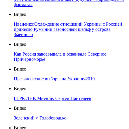
формата»
Видео
Иваненко:Охлаждение отношений Украины с Россией
принесло Румынии газоносный шельф у острова
Змеиного
Видео
Как Россия завоёвывала и осваивала Северное
Причерноморье
Видео
Президентские выборы на Украине-2019
Видео
ГТРК ЛНР. Мнение. Сергей Пантелеев
Видео
Зеленский ≠ Голобородько
Видео