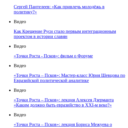
Сергей Пантелеев: «Как привлечь молодёжь в
политику?»
Видео
Как Крещение Руси стало первым интеграционным
проектом в истории славян
Видео
«Точки Роста - Псков»: фильм о Форуме
Видео
«Точки Роста – Псков»: Мастер-класс Юрия Шевцова по
Евразийской политической аналитике
Видео
«Точки Роста – Псков»: лекция Алексея Дзерманта
«Каким должно быть евразийство в XXI-м веке?»
Видео
«Точки Роста – Псков»: лекция Бориса Межуева о