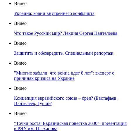
Видео
Украина: корни внутреннего конфликта
Видео
Что такое Русский мир? Лекция Сергея Пантелеева
Видео
Защитить и обезвредить. Специальный репортаж
Видео
"Многие забыли, что война идет 8 лет": эксперт о
причинах кризиса на Украине
Видео
Концепция евразийского союза – бред? (Евстафьев,
Пантелеев, Гущин)
Видео
"Точки роста: Евразийская повестка 2030": презентация
в РЭУ им. Плеханова