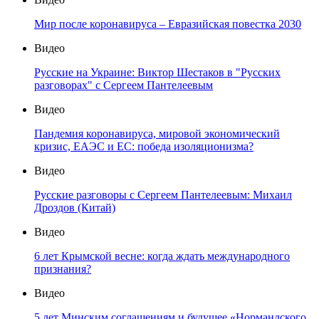
Мир после коронавируса – Евразийская повестка 2030
Видео
Русские на Украине: Виктор Шестаков в "Русских
разговорах" с Сергеем Пантелеевым
Видео
Пандемия коронавируса, мировой экономический
кризис, ЕАЭС и ЕС: победа изоляционизма?
Видео
Русские разговоры с Сергеем Пантелеевым: Михаил
Дроздов (Китай)
Видео
6 лет Крымской весне: когда ждать международного
признания?
Видео
5 лет Минским соглашениям и будущее «Нормандского