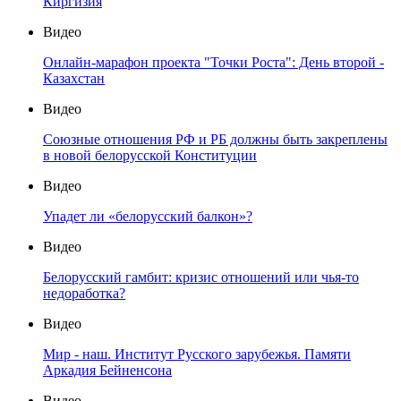
Киргизия
Видео
Онлайн-марафон проекта "Точки Роста": День второй -
Казахстан
Видео
Союзные отношения РФ и РБ должны быть закреплены
в новой белорусской Конституции
Видео
Упадет ли «белорусский балкон»?
Видео
Белорусский гамбит: кризис отношений или чья-то
недоработка?
Видео
Мир - наш. Институт Русского зарубежья. Памяти
Аркадия Бейненсона
Видео