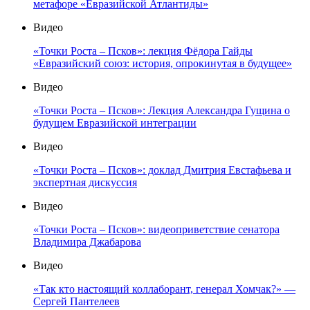
метафоре «Евразийской Атлантиды»
Видео
«Точки Роста – Псков»: лекция Фёдора Гайды
«Евразийский союз: история, опрокинутая в будущее»
Видео
«Точки Роста – Псков»: Лекция Александра Гущина о
будущем Евразийской интеграции
Видео
«Точки Роста – Псков»: доклад Дмитрия Евстафьева и
экспертная дискуссия
Видео
«Точки Роста – Псков»: видеоприветствие сенатора
Владимира Джабарова
Видео
«Так кто настоящий коллаборант, генерал Хомчак?» —
Сергей Пантелеев