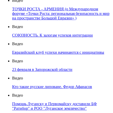
Видео
ТОЧКИ РОСТА - АРМЕНИЯ (о Международном
форуме «Точки Роста: региональная безопасность и мир
на пространстве Большой Евразии» )
Видео
СОЮЗНОСТЬ. К залогам успехов интеграции
Видео
Евразийский клуб успехи начинаются с инициативы
Видео
23 февраля в Запорожской области
Видео
Кто такие русские липоване. Федор Афанасов
Видео
Помощь Луганску и Первомайску доставили БФ
"Ратибор" и РОО "Луганское землячество"