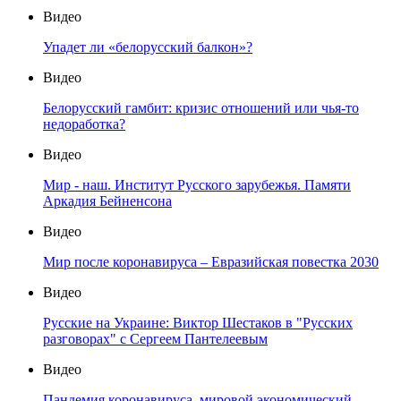
Видео
Упадет ли «белорусский балкон»?
Видео
Белорусский гамбит: кризис отношений или чья-то
недоработка?
Видео
Мир - наш. Институт Русского зарубежья. Памяти
Аркадия Бейненсона
Видео
Мир после коронавируса – Евразийская повестка 2030
Видео
Русские на Украине: Виктор Шестаков в "Русских
разговорах" с Сергеем Пантелеевым
Видео
Пандемия коронавируса, мировой экономический