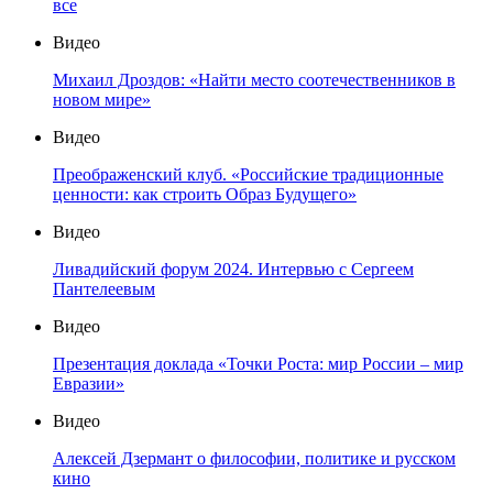
все
Видео
Михаил Дроздов: «Найти место соотечественников в
новом мире»
Видео
Преображенский клуб. «Российские традиционные
ценности: как строить Образ Будущего»
Видео
Ливадийский форум 2024. Интервью с Сергеем
Пантелеевым
Видео
Презентация доклада «Точки Роста: мир России – мир
Евразии»
Видео
Алексей Дзермант о философии, политике и русском
кино