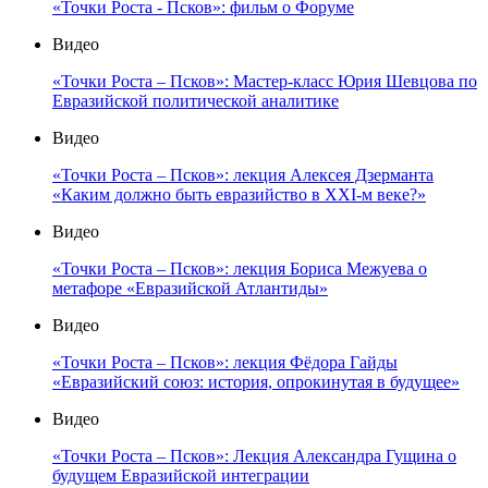
«Точки Роста - Псков»: фильм о Форуме
Видео
«Точки Роста – Псков»: Мастер-класс Юрия Шевцова по
Евразийской политической аналитике
Видео
«Точки Роста – Псков»: лекция Алексея Дзерманта
«Каким должно быть евразийство в XXI-м веке?»
Видео
«Точки Роста – Псков»: лекция Бориса Межуева о
метафоре «Евразийской Атлантиды»
Видео
«Точки Роста – Псков»: лекция Фёдора Гайды
«Евразийский союз: история, опрокинутая в будущее»
Видео
«Точки Роста – Псков»: Лекция Александра Гущина о
будущем Евразийской интеграции