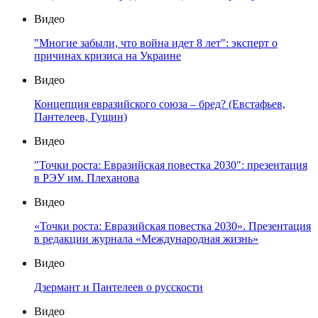
Видео
"Многие забыли, что война идет 8 лет": эксперт о
причинах кризиса на Украине
Видео
Концепция евразийского союза – бред? (Евстафьев,
Пантелеев, Гущин)
Видео
"Точки роста: Евразийская повестка 2030": презентация
в РЭУ им. Плеханова
Видео
«Точки роста: Евразийская повестка 2030». Презентация
в редакции журнала «Международная жизнь»
Видео
Дзермант и Пантелеев о русскости
Видео