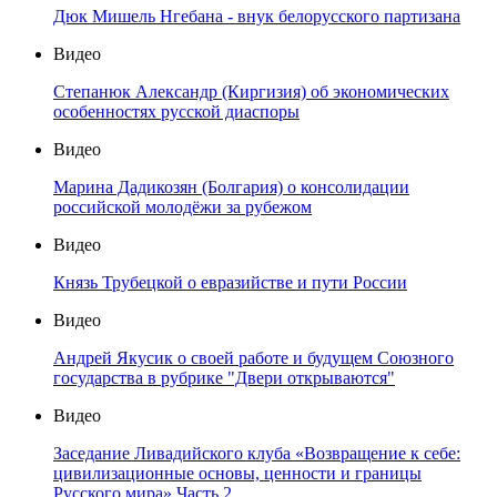
Дюк Мишель Нгебана - внук белорусского партизана
Видео
Степанюк Александр (Киргизия) об экономических
особенностях русской диаспоры
Видео
Марина Дадикозян (Болгария) о консолидации
российской молодёжи за рубежом
Видео
Князь Трубецкой о евразийстве и пути России
Видео
Андрей Якусик о своей работе и будущем Союзного
государства в рубрике "Двери открываются"
Видео
Заседание Ливадийского клуба «Возвращение к себе:
цивилизационные основы, ценности и границы
Русского мира» Часть 2.