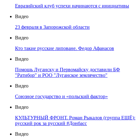
Евразийский клуб успехи начинаются с инициативы
Видео
23 февраля в Запорожской области
Видео
Кто такие русские липоване. Федор Афанасов
Видео
Помощь Луганску и Первомайску доставили БФ
"Ратибор" и РОО "Луганское землячество"
Видео
Союзное государство и «польский фактор»
Видео
КУЛЬТУРНЫЙ ФРОНТ. Роман Рыкалов (группа ЕЩЁ):
русский рок за русский #Донбасс
Видео