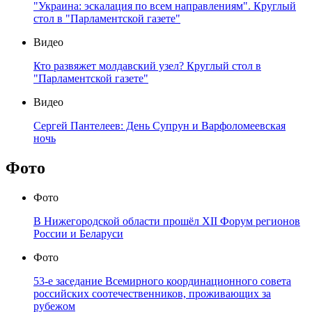
"Украина: эскалация по всем направлениям". Круглый
стол в "Парламентской газете"
Видео
Кто развяжет молдавский узел? Круглый стол в
"Парламентской газете"
Видео
Сергей Пантелеев: День Супрун и Варфоломеевская
ночь
Фото
Фото
В Нижегородской области прошёл XII Форум регионов
России и Беларуси
Фото
53-е заседание Всемирного координационного совета
российских соотечественников, проживающих за
рубежом